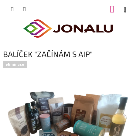
Přejít
NÁKUP
na
obsah
KOŠÍK
BALÍČEK "ZAČÍNÁM S AIP"
eliminace