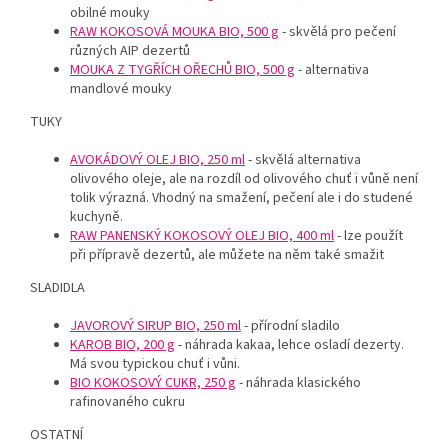
obilné mouky
RAW KOKOSOVÁ MOUKA BIO, 500 g
- skvělá pro pečení
různých AIP dezertů
MOUKA Z TYGŘÍCH OŘECHŮ BIO, 500 g
- alternativa
mandlové mouky
TUKY
AVOKÁDOVÝ OLEJ BIO, 250 ml
- skvělá alternativa
olivového oleje, ale na rozdíl od olivového chuť i vůně není
tolik výrazná. Vhodný na smažení, pečení ale i do studené
kuchyně.
RAW PANENSKÝ KOKOSOVÝ OLEJ BIO, 400 ml
- lze použít
při přípravě dezertů, ale můžete na něm také smažit
SLADIDLA
JAVOROVÝ SIRUP BIO, 250 ml
- přírodní sladilo
KAROB BIO, 200 g
- náhrada kakaa, lehce osladí dezerty.
Má svou typickou chuť i vůni.
BIO KOKOSOVÝ CUKR, 250 g
- náhrada klasického
rafinovaného cukru
OSTATNÍ