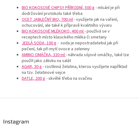
BIO KOKOSOVÉ CHIPSY PŘÍRODNÍ, 500 g
- mlsání je při
dodržování protokolu také třeba
OCET JABLEČNÝ BIO, 700 ml
- využijete jak na vaření,
ochucování, ale také k přípravě kvalitního vývaru
BIO KOKOSOVÉ MLÉKOKO, 400 ml
- používá se v
receptech místo klasického mléka či smetany
JEDLÁ SODA, 100 g
- soda je nepostradatelná jak při
pečení, tak při mytí ovoce a zeleniny
AMINO OMÁČKA, 330 ml
- náhrada sójové omáčky, také lze
použít jako zálivku na salát
AGAR, 30 g
- rostlinná želatina, kterou využijete například
na tzv. želatinové vejce
DATLE, 200 g
- skvělé třeba na svačinu
Z
á
p
a
Instagram
t
í