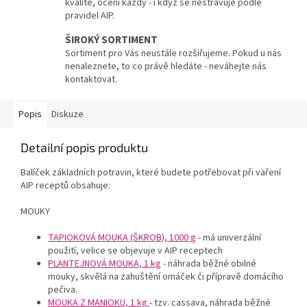
kvalitě, ocení každý - i když se nestravuje podle
pravidel AIP.
ŠIROKÝ SORTIMENT
Sortiment pro Vás neustále rozšiřujeme. Pokud u nás
nenaleznete, to co právě hledáte - neváhejte nás
kontaktovat.
Popis
Diskuze
Detailní popis produktu
Balíček základních potravin, které budete potřebovat při vaření
AIP receptů obsahuje:
MOUKY
TAPIOKOVÁ MOUKA (ŠKROB), 1000 g
- má univerzální
použití, velice se objevuje v AIP receptech
PLANTEJNOVÁ MOUKA, 1 kg
- náhrada běžné obilné
mouky, skvělá na zahuštění omáček či přípravě domácího
pečiva.
MOUKA Z MANIOKU, 1 kg
- tzv. cassava, náhrada běžné