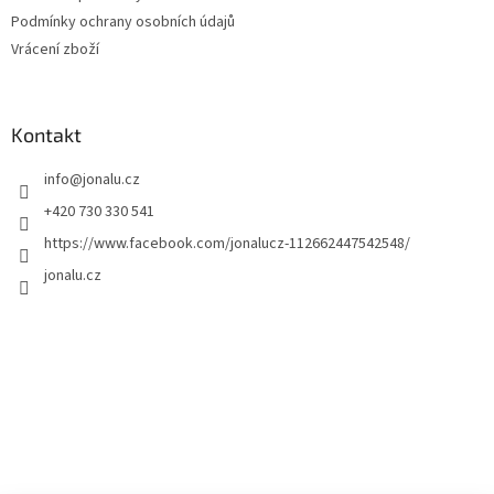
Podmínky ochrany osobních údajů
Vrácení zboží
Kontakt
info
@
jonalu.cz
+420 730 330 541
https://www.facebook.com/jonalucz-112662447542548/
jonalu.cz