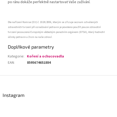
po ránu dokáže perfektně nastartovat Vaše zažívání.
Dle nařízení Komise (EU) č. 1924/2006, kterým se zřizuje seznam schválených
zdravotních tvrzení při označování potravin je povoleno použít pouze zdravotní
tvrzení posouzená Evropským vědeckým poradním orgánem (EFSA), který hodnotil
účinky potravin a živin na naše zdraví.
Doplňkové parametry
Kategorie
:
Koření a ochucovadla
EAN
:
8595674651884
Z
á
p
a
Instagram
t
í