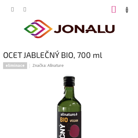
Přejít
NÁKUP
na
obsah
KOŠÍK
OCET JABLEČNÝ BIO, 700 ml
Značka:
Allnature
eliminace