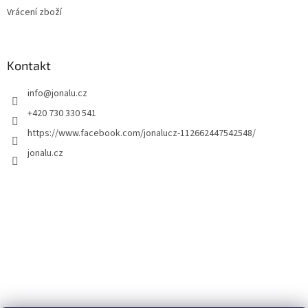
Vrácení zboží
Kontakt
info
@
jonalu.cz
+420 730 330 541
https://www.facebook.com/jonalucz-112662447542548/
jonalu.cz