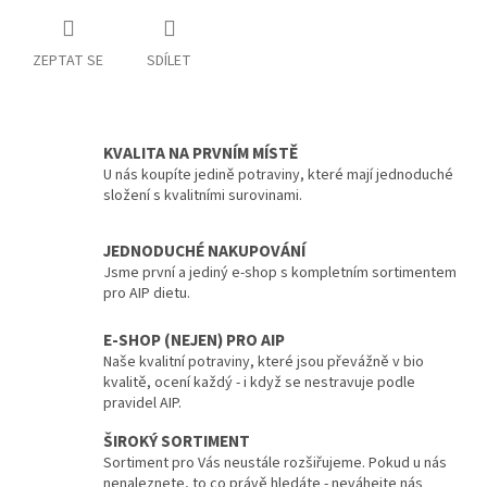
ZEPTAT SE
SDÍLET
KVALITA NA PRVNÍM MÍSTĚ
U nás koupíte jedině potraviny, které mají jednoduché
složení s kvalitními surovinami.
JEDNODUCHÉ NAKUPOVÁNÍ
Jsme první a jediný e-shop s kompletním sortimentem
pro AIP dietu.
E-SHOP (NEJEN) PRO AIP
Naše kvalitní potraviny, které jsou převážně v bio
kvalitě, ocení každý - i když se nestravuje podle
pravidel AIP.
ŠIROKÝ SORTIMENT
Sortiment pro Vás neustále rozšiřujeme. Pokud u nás
nenaleznete, to co právě hledáte - neváhejte nás