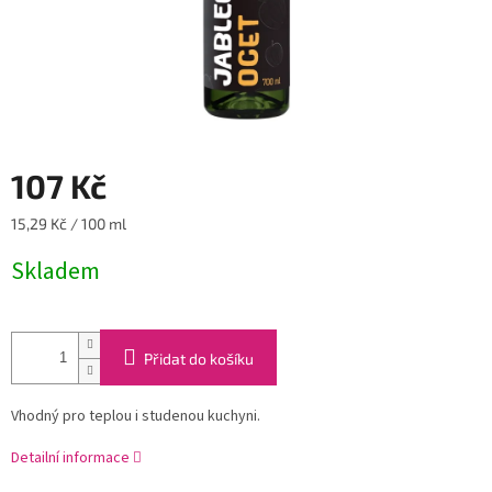
107 Kč
Měrná
15,29 Kč / 100 ml
cena:
Skladem
Přidat do košíku
Vhodný pro teplou i studenou kuchyni.
Detailní informace