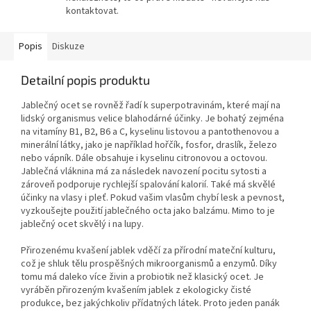
kontaktovat.
Popis
Diskuze
Detailní popis produktu
Jablečný ocet se rovněž řadí k superpotravinám, které mají na
lidský organismus velice blahodárné účinky. Je bohatý zejména
na vitamíny B1, B2, B6 a C, kyselinu listovou a pantothenovou a
minerální látky, jako je například hořčík, fosfor, draslík, železo
nebo vápník. Dále obsahuje i kyselinu citronovou a octovou.
Jablečná vláknina má za následek navození pocitu sytosti a
zároveň podporuje rychlejší spalování kalorií. Také má skvělé
účinky na vlasy i pleť. Pokud vašim vlasům chybí lesk a pevnost,
vyzkoušejte použití jablečného octa jako balzámu. Mimo to je
jablečný ocet skvělý i na lupy.
Přirozenému kvašení jablek vděčí za přírodní mateční kulturu,
což je shluk tělu prospěšných mikroorganismů a enzymů.
Díky
tomu má daleko více živin a probiotik než klasický ocet. Je
vyráběn přirozeným kvašením jablek z ekologicky čisté
produkce, bez jakýchkoliv přídatných látek.
Proto jeden panák