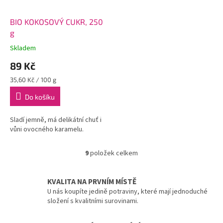
BIO KOKOSOVÝ CUKR, 250
g
Skladem
89 Kč
Měrná
35,60 Kč / 100 g
cena:
Do košíku
Sladí jemně, má delikátní chuť i
vůni ovocného karamelu.
9
položek celkem
O
v
l
KVALITA NA PRVNÍM MÍSTĚ
á
U nás koupíte jedině potraviny, které mají jednoduché
d
složení s kvalitními surovinami.
a
c