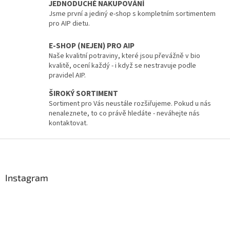
í
JEDNODUCHÉ NAKUPOVÁNÍ
p
Jsme první a jediný e-shop s kompletním sortimentem
r
pro AIP dietu.
v
k
E-SHOP (NEJEN) PRO AIP
y
Naše kvalitní potraviny, které jsou převážně v bio
v
kvalitě, ocení každý - i když se nestravuje podle
ý
pravidel AIP.
p
i
ŠIROKÝ SORTIMENT
s
Sortiment pro Vás neustále rozšiřujeme. Pokud u nás
u
nenaleznete, to co právě hledáte - neváhejte nás
kontaktovat.
Z
á
p
a
Instagram
t
í