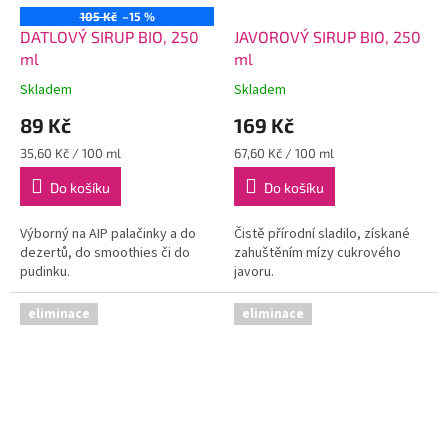
105 Kč
–15 %
DATLOVÝ SIRUP BIO, 250
JAVOROVÝ SIRUP BIO, 250
ml
ml
Skladem
Skladem
89 Kč
169 Kč
Měrná
Měrná
35,60 Kč / 100 ml
67,60 Kč / 100 ml
cena:
cena:
Do košíku
Do košíku
Výborný na AIP palačinky a do
Čistě přírodní sladilo, získané
dezertů, do smoothies či do
zahuštěním mízy cukrového
pudinku.
javoru.
eliminace
eliminace