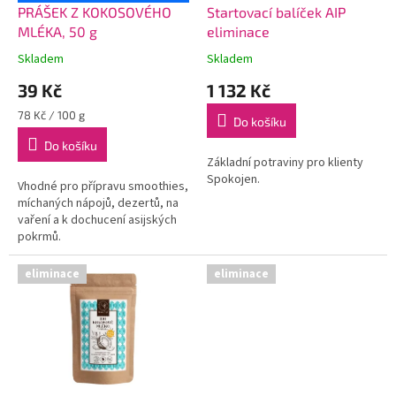
d
PRÁŠEK Z KOKOSOVÉHO
Startovací balíček AIP
u
MLÉKA, 50 g
eliminace
k
Skladem
Skladem
t
39 Kč
1 132 Kč
ů
Měrná
78 Kč / 100 g
Do košíku
cena:
Do košíku
Základní potraviny pro klienty
Spokojen.
Vhodné pro přípravu smoothies,
míchaných nápojů, dezertů, na
vaření a k dochucení asijských
pokrmů.
eliminace
eliminace