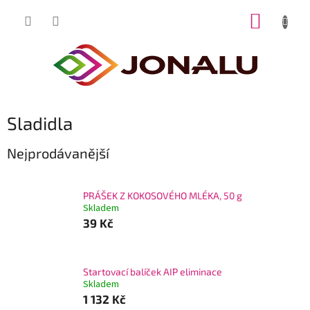
Přejít
NÁKUP
na
obsah
KOŠÍK
Sladidla
Nejprodávanější
PRÁŠEK Z KOKOSOVÉHO MLÉKA, 50 g
Skladem
39 Kč
Startovací balíček AIP eliminace
Skladem
1 132 Kč