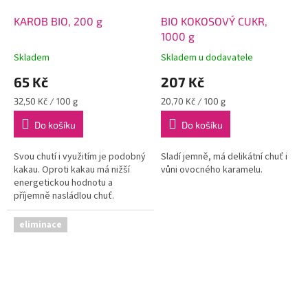
KAROB BIO, 200 g
BIO KOKOSOVÝ CUKR,
1000 g
Skladem
Skladem u dodavatele
65 Kč
207 Kč
Měrná
Měrná
32,50 Kč / 100 g
20,70 Kč / 100 g
cena:
cena:
Do košíku
Do košíku
Svou chutí i využitím je podobný
Sladí jemně, má delikátní chuť i
kakau. Oproti kakau má nižší
vůni ovocného karamelu.
energetickou hodnotu a
příjemně nasládlou chuť.
eliminace