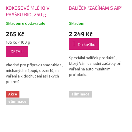
KOKOSOVÉ MLÉKO V
BALÍČEK "ZAČÍNÁM S AIP"
PRÁŠKU BIO, 250 g
Skladem u dodavatele
Skladem
265 Kč
2 249 Kč
Měrná
106 Kč / 100 g
Do košíku
cena:
DETAIL
Speciální balíček produktů,
který Vám usnadní začátky při
Vhodné pro přípravu smoothies,
vaření na autoimunitním
míchaných nápojů, dezertů, na
protokolu.
vaření a k dochucení asijských
pokrmů.
Akce
eliminace
eliminace