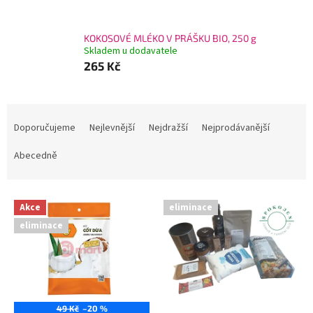
KOKOSOVÉ MLÉKO V PRÁŠKU BIO, 250 g
Skladem u dodavatele
265 Kč
Ř
a
Doporučujeme
Nejlevnější
Nejdražší
Nejprodávanější
z
e
Abecedně
n
í
V
p
Akce
eliminace
ý
r
eliminace
p
o
i
d
s
u
p
k
r
t
o
ů
49 Kč
–20 %