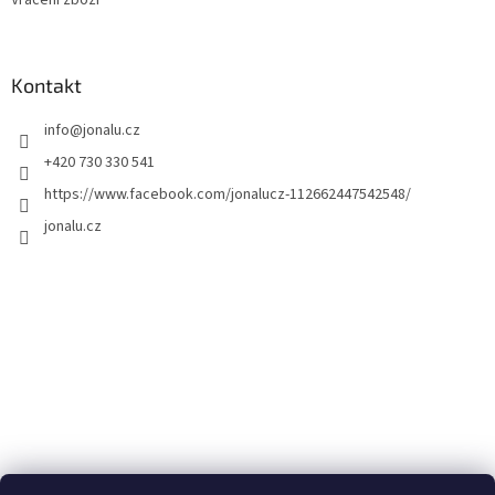
Kontakt
info
@
jonalu.cz
+420 730 330 541
https://www.facebook.com/jonalucz-112662447542548/
jonalu.cz