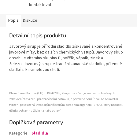
kontaktovat.
Popis
Diskuze
Detailní popis produktu
Javorový sirup je přírodní sladidlo získávané z koncentrované
javorové mízy, bez dalších chemických vstupů. Javorový sirup
obsahuje vitamíny skupiny B, hořčík, vápník, zinek a
železo. Javorový sirup je tradiční kanadské sladidlo, příjemně
sladké s karamelovou chutí.
Dle nařízení Komise (EU) č. 1924/2006, kterým se zřizuje seznam schválených
zdravotních tvrzení při označování potravin je povoleno použít pouze zdravotní
tvrzení posouzená Evropským vědeckým poradním orgánem (EFSA), který hodnotil
účinky potravin a živin na naše zdraví.
Doplňkové parametry
Kategorie
:
Sladidla