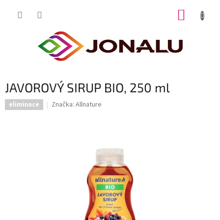
Přejít
NÁKUP
na
obsah
KOŠÍK
JAVOROVÝ SIRUP BIO, 250 ml
Značka:
Allnature
eliminace