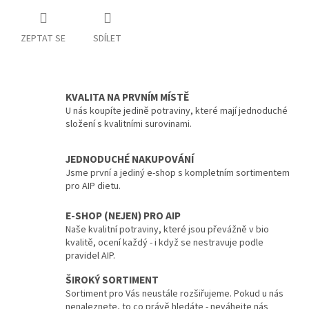
ZEPTAT SE
SDÍLET
KVALITA NA PRVNÍM MÍSTĚ
U nás koupíte jedině potraviny, které mají jednoduché
složení s kvalitními surovinami.
JEDNODUCHÉ NAKUPOVÁNÍ
Jsme první a jediný e-shop s kompletním sortimentem
pro AIP dietu.
E-SHOP (NEJEN) PRO AIP
Naše kvalitní potraviny, které jsou převážně v bio
kvalitě, ocení každý - i když se nestravuje podle
pravidel AIP.
ŠIROKÝ SORTIMENT
Sortiment pro Vás neustále rozšiřujeme. Pokud u nás
nenaleznete, to co právě hledáte - neváhejte nás