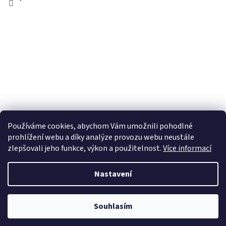
Používáme cookies, abychom Vám umožnili pohodlné
prohlížení webu a díky analýze provozu webu neustále
zlepšovali jeho funkce, výkon a použitelnost.
Více informací
Nastavení
Vytvořil Shoptet
Souhlasím
Copyright 2026
JONALU.CZ
. Všechna práva vyhrazena.