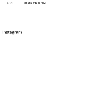
EAN
:
8595674643452
Z
á
p
a
Instagram
t
í