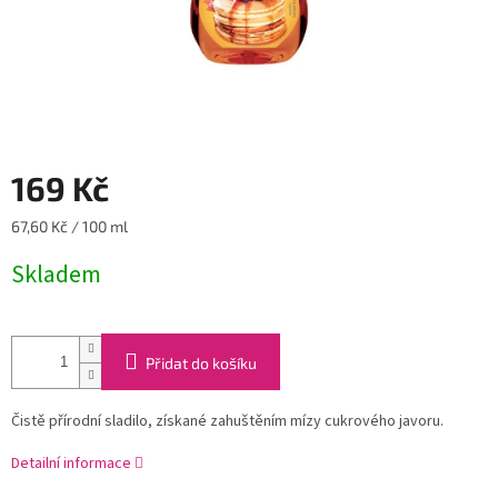
169 Kč
Měrná
67,60 Kč / 100 ml
cena:
Skladem
Přidat do košíku
Čistě přírodní sladilo, získané zahuštěním mízy cukrového javoru.
Detailní informace