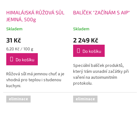
HIMALÁJSKÁ RŮŽOVÁ SŮL
BALÍČEK "ZAČÍNÁM S AIP"
JEMNÁ, 500g
Skladem
Skladem
31 Kč
2 249 Kč
Měrná
6,20 Kč / 100 g
Do košíku
cena:
Do košíku
Speciální balíček produktů,
který Vám usnadní začátky při
Růžová sůl má jemnou chuť a je
vaření na autoimunitním
vhodná pro teplou i studenou
protokolu.
kuchyni.
eliminace
eliminace