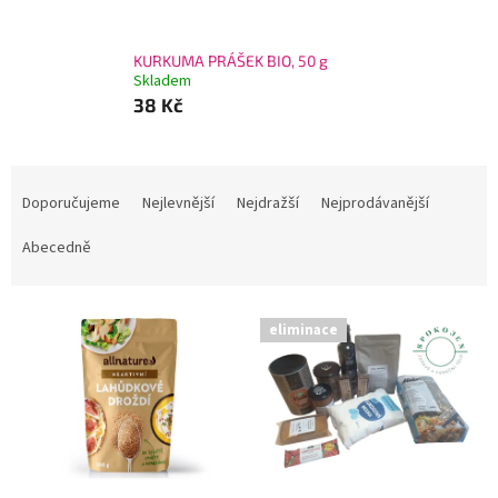
KURKUMA PRÁŠEK BIO, 50 g
Skladem
38 Kč
Ř
a
Doporučujeme
Nejlevnější
Nejdražší
Nejprodávanější
z
e
Abecedně
n
í
V
p
eliminace
ý
r
p
o
i
d
s
u
p
k
r
t
o
ů