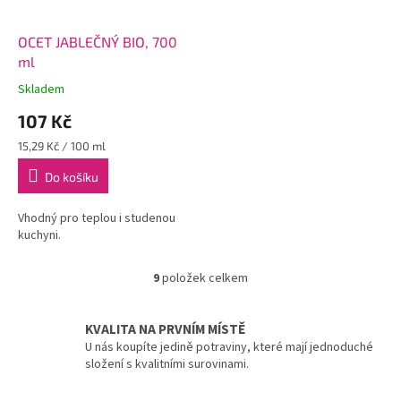
OCET JABLEČNÝ BIO, 700
ml
Skladem
107 Kč
Měrná
15,29 Kč / 100 ml
cena:
Do košíku
Vhodný pro teplou i studenou
kuchyni.
9
položek celkem
O
v
l
KVALITA NA PRVNÍM MÍSTĚ
á
U nás koupíte jedině potraviny, které mají jednoduché
d
složení s kvalitními surovinami.
a
c