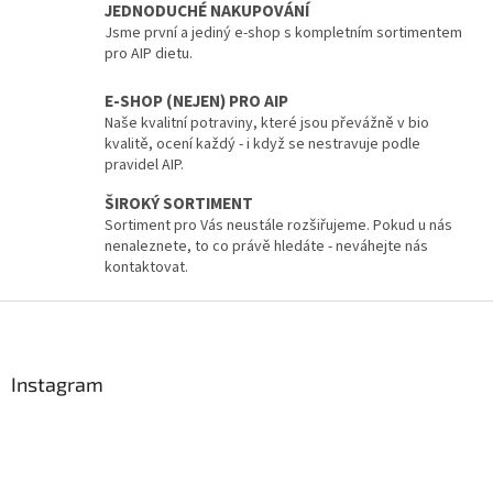
í
JEDNODUCHÉ NAKUPOVÁNÍ
p
Jsme první a jediný e-shop s kompletním sortimentem
r
pro AIP dietu.
v
k
E-SHOP (NEJEN) PRO AIP
y
Naše kvalitní potraviny, které jsou převážně v bio
v
kvalitě, ocení každý - i když se nestravuje podle
ý
pravidel AIP.
p
i
ŠIROKÝ SORTIMENT
s
Sortiment pro Vás neustále rozšiřujeme. Pokud u nás
u
nenaleznete, to co právě hledáte - neváhejte nás
kontaktovat.
Z
á
p
a
Instagram
t
í