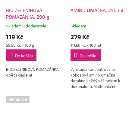
BIO ZELENINOVÁ
AMINO OMÁČKA, 250 ml
POMAZÁNKA, 200 g
Skladem u dodavatele
Skladem
119 Kč
279 Kč
Měrná
Měrná
59,50 Kč / 100 g
111,60 Kč / 100 ml
cena:
cena:
Do košíku
Do košíku
BIO ZELENINOVÁ POMAZÁNKA
Vynikající koncentrovaná
opět skladem!
kokosová amino omáčka
dotáhne každý váš pokrm k
dokonalosti. Multifunkční
pomocník ve studené i teplé
kuchyni.
eliminace