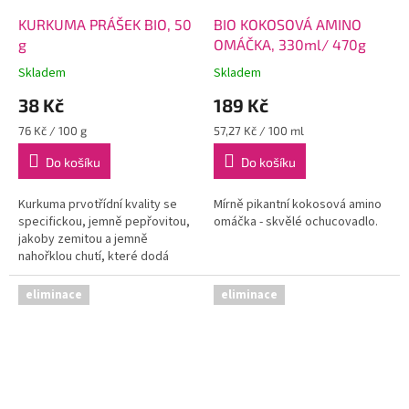
KURKUMA PRÁŠEK BIO, 50
BIO KOKOSOVÁ AMINO
g
OMÁČKA, 330ml/ 470g
Skladem
Skladem
38 Kč
189 Kč
Měrná
Měrná
76 Kč / 100 g
57,27 Kč / 100 ml
cena:
cena:
Do košíku
Do košíku
Kurkuma prvotřídní kvality se
Mírně pikantní kokosová amino
specifickou, jemně pepřovitou,
omáčka - skvělé ochucovadlo.
jakoby zemitou a jemně
nahořklou chutí, které dodá
pokrmům krásně žlutou barvu.
eliminace
eliminace