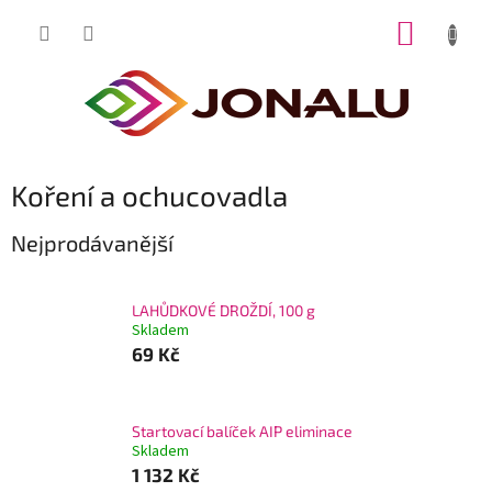
Přejít
NÁKUP
na
obsah
KOŠÍK
Koření a ochucovadla
Nejprodávanější
LAHŮDKOVÉ DROŽDÍ, 100 g
Skladem
69 Kč
Startovací balíček AIP eliminace
Skladem
1 132 Kč