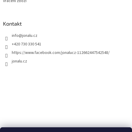
Vrácení zboží
Kontakt
info
@
jonalu.cz
+420 730 330 541
https://www.facebook.com/jonalucz-112662447542548/
jonalu.cz