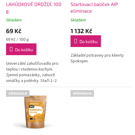
d
LAHŮDKOVÉ DROŽDÍ, 100
Startovací balíček AIP
u
g
eliminace
k
Skladem
Skladem
t
69 Kč
1 132 Kč
ů
Měrná
69 Kč / 100 g
Do košíku
cena:
Do košíku
Základní potraviny pro klienty
Spokojen.
Univerzální zahušťovadlo pro
teplou i studenou kuchyni.
Zjemní pomazánky, zahustí
omáčky a polévky. Stačí 1–2
lžičky!
eliminace
eliminace