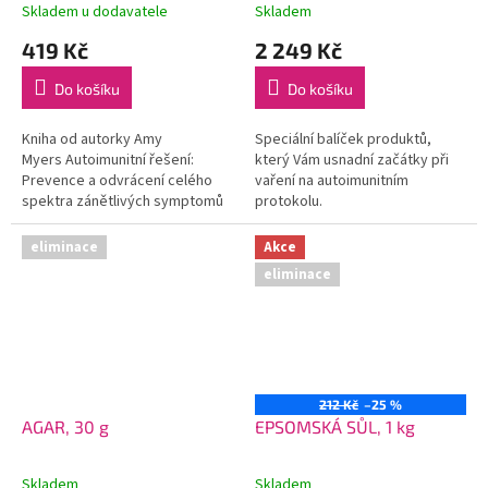
Skladem u dodavatele
Skladem
419 Kč
2 249 Kč
Do košíku
Do košíku
Kniha od autorky Amy
Speciální balíček produktů,
Myers Autoimunitní řešení:
který Vám usnadní začátky při
Prevence a odvrácení celého
vaření na autoimunitním
spektra zánětlivých symptomů
protokolu.
a nemocí.
eliminace
Akce
eliminace
212 Kč
–25 %
AGAR, 30 g
EPSOMSKÁ SŮL, 1 kg
Skladem
Skladem