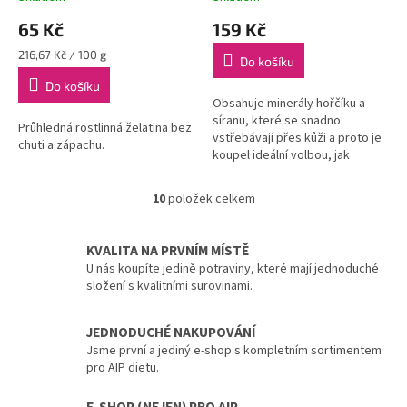
65 Kč
159 Kč
Měrná
216,67 Kč / 100 g
Do košíku
cena:
Do košíku
Obsahuje minerály hořčíku a
síranu, které se snadno
Průhledná rostlinná želatina bez
vstřebávají přes kůži a proto je
chuti a zápachu.
koupel ideální volbou, jak
doplnit tyto minerály důležité
pro tělo.
10
položek celkem
O
v
l
KVALITA NA PRVNÍM MÍSTĚ
á
U nás koupíte jedině potraviny, které mají jednoduché
d
složení s kvalitními surovinami.
a
c
í
JEDNODUCHÉ NAKUPOVÁNÍ
p
Jsme první a jediný e-shop s kompletním sortimentem
r
pro AIP dietu.
v
k
E-SHOP (NEJEN) PRO AIP