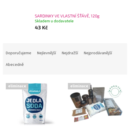
SARDINKY VE VLASTNÍ ŠŤÁVĚ, 120g
Skladem u dodavatele
43 Kč
Ř
a
Doporučujeme
Nejlevnější
Nejdražší
Nejprodávanější
z
e
Abecedně
n
í
V
p
eliminace
eliminace
ý
r
p
o
i
d
s
u
p
k
r
t
o
ů