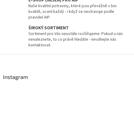
y
Naše kvalitní potraviny, které jsou převážně v bio
v
kvalitě, ocení každý - i když se nestravuje podle
ý
pravidel AIP.
p
i
ŠIROKÝ SORTIMENT
s
Sortiment pro Vás neustále rozšiřujeme. Pokud u nás
u
nenaleznete, to co právě hledáte - neváhejte nás
kontaktovat.
Z
á
p
a
Instagram
t
í