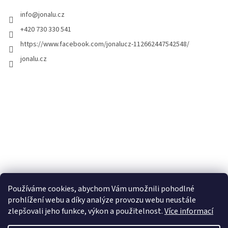
info
@
jonalu.cz
+420 730 330 541
https://www.facebook.com/jonalucz-112662447542548/
jonalu.cz
Používáme cookies, abychom Vám umožnili pohodlné
prohlížení webu a díky analýze provozu webu neustále
zlepšovali jeho funkce, výkon a použitelnost.
Více informací