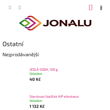
Přejít
NÁKUP
na
obsah
KOŠÍK
Ostatní
Nejprodávanější
JEDLÁ SODA, 100 g
Skladem
40 Kč
Startovací balíček AIP eliminace
Skladem
1 132 Kč