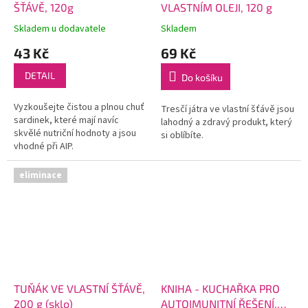
ŠŤÁVĚ, 120g
VLASTNÍM OLEJI, 120 g
Skladem u dodavatele
Skladem
43 Kč
69 Kč
DETAIL
Do košíku
Vyzkoušejte čistou a plnou chuť
Tresčí játra ve vlastní šťávě jsou
sardinek, které mají navíc
lahodný a zdravý produkt, který
skvělé nutriční hodnoty a jsou
si oblíbíte.
vhodné při AIP.
eliminace
TUŇÁK VE VLASTNÍ ŠŤÁVĚ,
KNIHA - KUCHAŘKA PRO
200 g (sklo)
AUTOIMUNITNÍ ŘEŠENÍ,