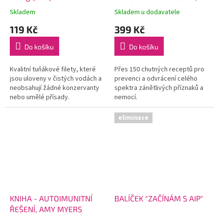
AMY MYERS
Skladem
Skladem u dodavatele
119 Kč
399 Kč
Do košíku
Do košíku
Kvalitní tuňákové filety, které
Přes 150 chutných receptů pro
jsou uloveny v čistých vodách a
prevenci a odvrácení celého
neobsahují žádné konzervanty
spektra zánětlivých příznaků a
nebo umělé přísady.
nemocí.
eliminace
KNIHA - AUTOIMUNITNÍ
BALÍČEK "ZAČÍNÁM S AIP"
ŘEŠENÍ, AMY MYERS