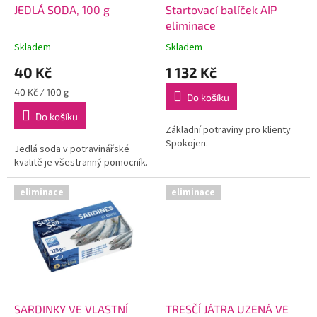
d
JEDLÁ SODA, 100 g
Startovací balíček AIP
u
eliminace
k
Skladem
Skladem
t
40 Kč
1 132 Kč
ů
Měrná
40 Kč / 100 g
Do košíku
cena:
Do košíku
Základní potraviny pro klienty
Spokojen.
Jedlá soda v potravinářské
kvalitě je všestranný pomocník.
eliminace
eliminace
SARDINKY VE VLASTNÍ
TRESČÍ JÁTRA UZENÁ VE