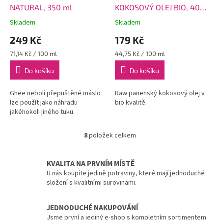
NATURAL, 350 ml
KOKOSOVÝ OLEJ BIO, 400
ml
Skladem
Skladem
249 Kč
179 Kč
Měrná
Měrná
71,14 Kč / 100 ml
44,75 Kč / 100 ml
cena:
cena:
Do košíku
Do košíku
Ghee neboli přepuštěné máslo
Raw panenský kokosový olej v
lze použít jako náhradu
bio kvalitě.
jakéhokoli jiného tuku.
8
položek celkem
O
v
l
KVALITA NA PRVNÍM MÍSTĚ
á
U nás koupíte jedině potraviny, které mají jednoduché
d
složení s kvalitními surovinami.
a
c
í
JEDNODUCHÉ NAKUPOVÁNÍ
p
Jsme první a jediný e-shop s kompletním sortimentem