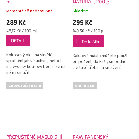
ml
NATURAL, 200 g
Momentálně nedostupné
Skladem
289 Kč
299 Kč
Měrná
Měrná
48,17 Kč / 100 ml
149,50 Kč / 100 g
cena:
cena:
DETAIL
Do košíku
Kokosový olej má skvělé
Kakaové máslo můžete použít
uplatnění jak v kuchyni, neboť
při pečení, do kaší, smoothie
má vysoký kouřový bod a lze na
ale také třeba na smažení.
něm i smažit.
znovuzařazování
eliminace
PŘEPUŠTĚNÉ MÁSLO GHÍ
RAW PANENSKÝ