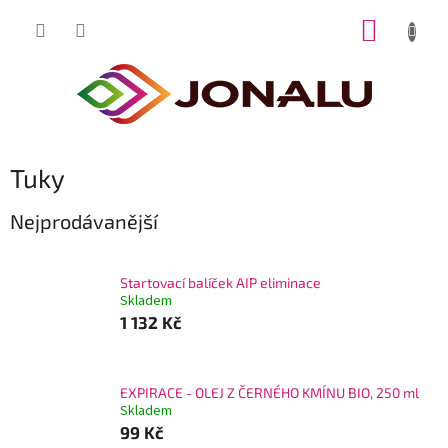
Přejít
NÁKUP
na
obsah
KOŠÍK
Tuky
Nejprodávanější
Startovací balíček AIP eliminace
Skladem
1 132 Kč
EXPIRACE - OLEJ Z ČERNÉHO KMÍNU BIO, 250 ml
Skladem
99 Kč