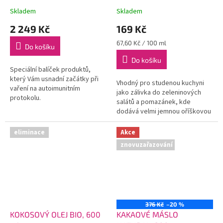
Skladem
Skladem
2 249 Kč
169 Kč
Měrná
67,60 Kč / 100 ml
Do košíku
cena:
Do košíku
Speciální balíček produktů,
který Vám usnadní začátky při
Vhodný pro studenou kuchyni
vaření na autoimunitním
jako zálivka do zeleninových
protokolu.
salátů a pomazánek, kde
dodává velmi jemnou oříškovou
chuť i vůni.
eliminace
Akce
znovuzařazování
376 Kč
–20 %
KOKOSOVÝ OLEJ BIO, 600
KAKAOVÉ MÁSLO