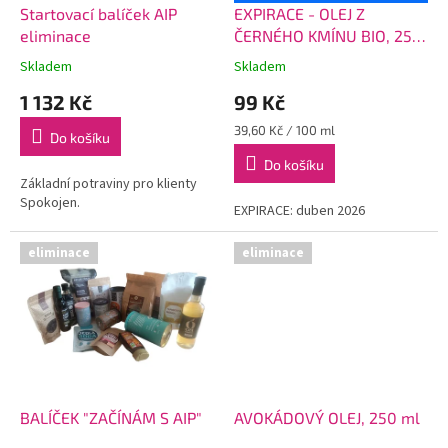
d
Startovací balíček AIP
EXPIRACE - OLEJ Z
u
eliminace
ČERNÉHO KMÍNU BIO, 250
k
ml
Skladem
Skladem
t
1 132 Kč
99 Kč
ů
Měrná
39,60 Kč / 100 ml
Do košíku
cena:
Do košíku
Základní potraviny pro klienty
Spokojen.
EXPIRACE: duben 2026
eliminace
eliminace
BALÍČEK "ZAČÍNÁM S AIP"
AVOKÁDOVÝ OLEJ, 250 ml