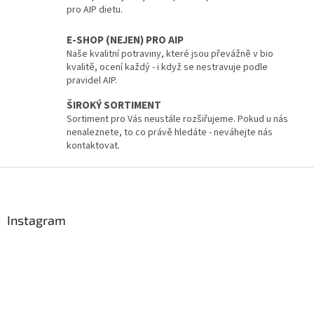
r
pro AIP dietu.
v
k
E-SHOP (NEJEN) PRO AIP
y
Naše kvalitní potraviny, které jsou převážně v bio
v
kvalitě, ocení každý - i když se nestravuje podle
ý
pravidel AIP.
p
i
ŠIROKÝ SORTIMENT
s
Sortiment pro Vás neustále rozšiřujeme. Pokud u nás
u
nenaleznete, to co právě hledáte - neváhejte nás
kontaktovat.
Z
á
p
a
Instagram
t
í