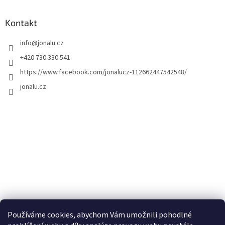
Kontakt
info
@
jonalu.cz
+420 730 330 541
https://www.facebook.com/jonalucz-112662447542548/
jonalu.cz
Používáme cookies, abychom Vám umožnili pohodlné