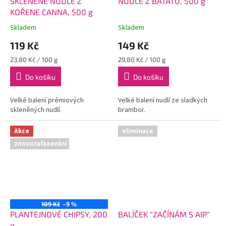
SKLENĚNÉ NUDLE Z
NUDLE Z BATÁTŮ, 500 g
KOŘENE CANNA, 500 g
Skladem
Skladem
119 Kč
149 Kč
Měrná
Měrná
23,80 Kč / 100 g
29,80 Kč / 100 g
cena:
cena:
Do košíku
Do košíku
Velké balení prémiových
Velké balení nudlí ze sladkých
skleněných nudlí.
brambor.
Akce
eliminace
znovuzařazování
109 Kč
–9 %
PLANTEJNOVÉ CHIPSY, 200
BALÍČEK "ZAČÍNÁM S AIP"
g