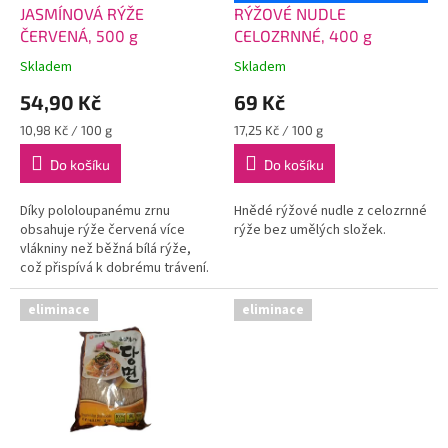
d
JASMÍNOVÁ RÝŽE
RÝŽOVÉ NUDLE
u
ČERVENÁ, 500 g
CELOZRNNÉ, 400 g
k
Skladem
Skladem
t
54,90 Kč
69 Kč
ů
Měrná
Měrná
10,98 Kč / 100 g
17,25 Kč / 100 g
cena:
cena:
Do košíku
Do košíku
Díky pololoupanému zrnu
Hnědé rýžové nudle z celozrnné
obsahuje rýže červená více
rýže bez umělých složek.
vlákniny než běžná bílá rýže,
což přispívá k dobrému trávení.
eliminace
eliminace