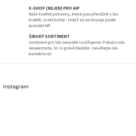
k
E-SHOP (NEJEN) PRO AIP
y
Naše kvalitní potraviny, které jsou převážně v bio
v
kvalitě, ocení každý - i když se nestravuje podle
ý
pravidel AIP.
p
i
ŠIROKÝ SORTIMENT
s
Sortiment pro Vás neustále rozšiřujeme. Pokud u nás
u
nenaleznete, to co právě hledáte - neváhejte nás
kontaktovat.
Z
á
p
a
Instagram
t
í