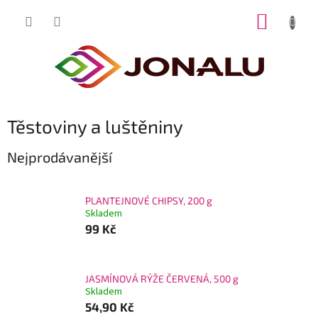
Přejít
NÁKUP
na
obsah
KOŠÍK
Těstoviny a luštěniny
Nejprodávanější
PLANTEJNOVÉ CHIPSY, 200 g
Skladem
99 Kč
JASMÍNOVÁ RÝŽE ČERVENÁ, 500 g
Skladem
54,90 Kč