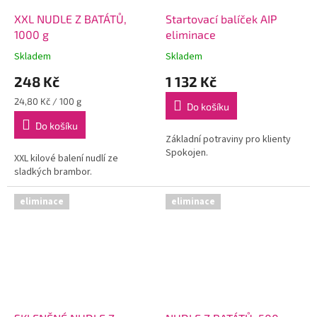
XXL NUDLE Z BATÁTŮ,
Startovací balíček AIP
1000 g
eliminace
Skladem
Skladem
248 Kč
1 132 Kč
Měrná
24,80 Kč / 100 g
Do košíku
cena:
Do košíku
Základní potraviny pro klienty
Spokojen.
XXL kilové balení nudlí ze
sladkých brambor.
eliminace
eliminace