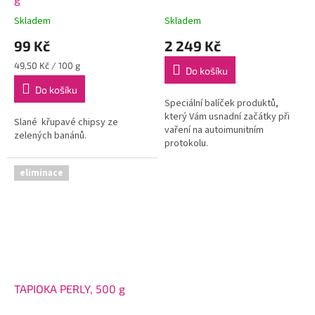
Skladem
Skladem
99 Kč
2 249 Kč
Měrná
49,50 Kč / 100 g
Do košíku
cena:
Do košíku
Speciální balíček produktů,
který Vám usnadní začátky při
Slané křupavé chipsy ze
vaření na autoimunitním
zelených banánů.
protokolu.
eliminace
TAPIOKA PERLY, 500 g