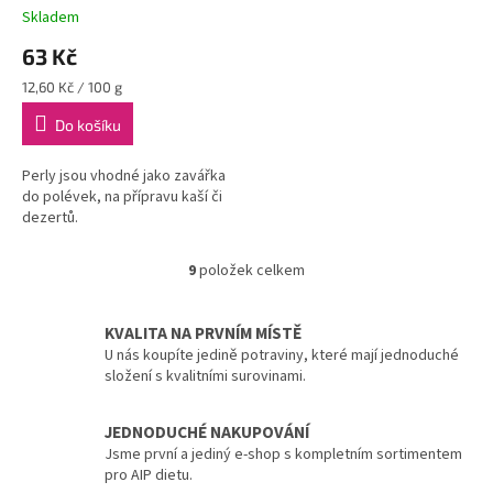
Skladem
63 Kč
Měrná
12,60 Kč / 100 g
cena:
Do košíku
Perly jsou vhodné jako zavářka
do polévek, na přípravu kaší či
dezertů.
9
položek celkem
O
v
l
KVALITA NA PRVNÍM MÍSTĚ
á
U nás koupíte jedině potraviny, které mají jednoduché
d
složení s kvalitními surovinami.
a
c
í
JEDNODUCHÉ NAKUPOVÁNÍ
p
Jsme první a jediný e-shop s kompletním sortimentem
r
pro AIP dietu.
v