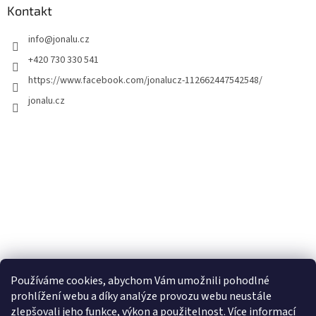
Kontakt
info
@
jonalu.cz
+420 730 330 541
https://www.facebook.com/jonalucz-112662447542548/
jonalu.cz
Používáme cookies, abychom Vám umožnili pohodlné
prohlížení webu a díky analýze provozu webu neustále
zlepšovali jeho funkce, výkon a použitelnost.
Více informací