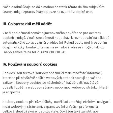
Vaše osobní údaje se dále mohou dostat k těmto dalším subjektům:
Osobní údaje zpracováváme pouze na území Evropské unie.
III. Co byste dál měli vědět
V naší společnosti nemáme jmenovaného pověřence pro ochranu
osobních údajů. V naší společnosti nedochází k rozhodování na základě
automatického zpracování či profilování. Pokud byste měli k osobním
údajům otázky, kontaktujte nás na e-mailové adrese info@jonalu.cz
nebo zavolejte na tel. č. +420 730 330 541
IV. Používání souborů cookies
Cookies jsou textové soubory obsahující malé množství informací,
které se při návštěvě našich webových stránek stahují do Vašeho
zařízení. Soubory cookies se následně při každé další návštěvě
odesílají zpět na webovou stránku nebo jinou webovou stránku, která
je rozpozná.
Soubory cookies plní různé úlohy, například umožňují efektivní navigaci
mezi webovými stránkami, zapamatování si Vašich preferencí a
celkově zlepšují zkušenost uživatele. Dokážou také zajistit, aby