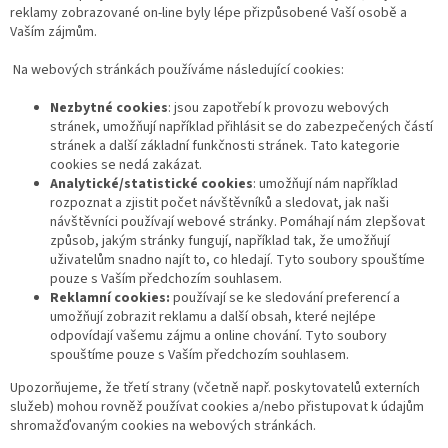
reklamy zobrazované on-line byly lépe přizpůsobené Vaší osobě a
Vaším zájmům.
Na webových stránkách používáme následující cookies:
Nezbytné cookies
: jsou zapotřebí k provozu webových
stránek, umožňují například přihlásit se do zabezpečených částí
stránek a další základní funkčnosti stránek. Tato kategorie
cookies se nedá zakázat.
Analytické/statistické cookies
: umožňují nám například
rozpoznat a zjistit počet návštěvníků a sledovat, jak naši
návštěvníci používají webové stránky. Pomáhají nám zlepšovat
způsob, jakým stránky fungují, například tak, že umožňují
uživatelům snadno najít to, co hledají. Tyto soubory spouštíme
pouze s Vaším předchozím souhlasem.
Reklamní cookies:
používají se ke sledování preferencí a
umožňují zobrazit reklamu a další obsah, které nejlépe
odpovídají vašemu zájmu a online chování. Tyto soubory
spouštíme pouze s Vaším předchozím souhlasem.
Upozorňujeme, že třetí strany (včetně např. poskytovatelů externích
služeb) mohou rovněž používat cookies a/nebo přistupovat k údajům
shromažďovaným cookies na webových stránkách.