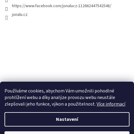
https://www.facebook.com/jonalucz-112662447542548/
jonalu.cz
Používáme cookies, abychom Vám umožnili pohodlné
prohlížení webu a díky analýze provozu webu neustále
zlepšovali jeho funkce, výkon a použitelnost.
Více informací
Nastavení
Vytvořil Shoptet