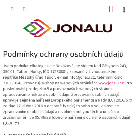
Přejít
NÁKUP
na
obsah
KOŠÍK
Podmínky ochrany osobních údajů
Jsem podnikatelka Ing. Lucie Nováková, se sídlem Nad Záhybem 243,
390 01, Tábor - Horky, IČO 17530881, zapsané v živnostenském
rejstříku Městský úřad Tábor, e-mail info@jonalu.cz, telefonní číslo
730330541. Provozuji e-shop na webových stránkách
www.jonalu.cz
. Pro
poskytování prodej zboží a provoz našich webových stránek
zpracováváme některé osobní údaje. Zpracování osobních údajů
upravuje zejména nařízení Evropského parlamentu a Rady (EU) 2016/679
ze dne 27. dubna 2016 o ochraně fyzických sobo v souvislosti se
zpracováním osobních údajů a o volném pohybu těchto údajů a o
zrušení směrnice 95/46/ES (obecné nařízení o ochraně osobních údajů)
(„GDPR“)