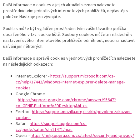
Další informace o cookies a jejich aktuální seznam naleznete
prostřednictvím jednotlivých internetových prohlížečů, nejčastěji v
položce Nástroje pro vývojáře.
Souhlas může být vyjádřen prostřednictvím zaškrtávacího políčka
obsaženého v tzv. cookie liště. Soubory cookies můžete i následně v
nastavení svého internetového prohlížeče odmítnout, nebo si nastavit
užívání jen některých.
Další informace o správě cookies v jednotlivých prohlížečích naleznete
na následujících odkazech:
Internet Explorer -
https://support.microsoft.com/cs-
cz/help/17442/windows-internet-explorer-delete-manage-
cookies
Google Chrome
-
https://support.google.com/chrome/answer/95647?
co=GENIE.Platform%3DDesktop&hl=cs
Firefox -
https://support.mozilla.org/cs/kb/povoleni-zakazani-
cookies
Safari -
https://support.apple.com/cs-
cz/guide/safari/sfri11471/mac
Opera -
https://help.opera.com/cs/latest/security-and-privacy/