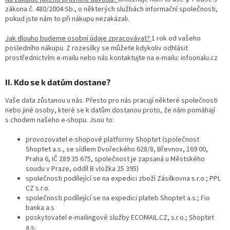
zákona č. 480/2004 Sb., o některých službách informační společnosti,
pokud jste nám to při nákupu nezakázali.
Jak dlouho budeme osobní údaje zpracovávat?
1 rok od vašeho
posledního nákupu. Z rozesílky se můžete kdykoliv odhlásit
prostřednictvím e-mailu nebo nás kontaktujte na e-mailu: infoonalu.cz
II. Kdo se k datům dostane?
Vaše data zůstanou u nás. Přesto pro nás pracují některé společnosti
nebo jiné osoby, které se k datům dostanou proto, že nám pomáhají
s chodem našeho e-shopu. Jsou to:
provozovatel e-shopové platformy Shoptet (společnost
Shoptet a.s., se sídlem Dvořeckého 628/8, Břevnov, 169 00,
Praha 6, IČ 289 35 675, společnost je zapsaná u Městského
soudu v Praze, oddíl B vložka 25 395)
společnosti podílející se na expedici zboží Zásilkovna s.r.o.; PPL
CZ s.r.o.
společnosti podílející se na expedici plateb Shoptet a.s.; Fio
banka a.s
poskytovatel e-mailingové služby ECOMAIL.CZ, s.r.o.; Shoptet
a.s.