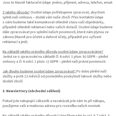
Jsou to hlavně fakturační údaje: jméno, příjmení, adresa, telefon, email.
Z jakého důvodu?
Osobní údaje potřebujeme zpracovat, abychom
splnili naši smlouvu – dodali vám naše zboží. Přes kontaktní údaje
s vámi budeme také komunikovat ohledně stavu vaší objednávky,
případně ohledně reklamací nebo vašich dotazů. Osobní údaje budeme
dále zpracovávat pro splnění našich povinností, které nám plynou ze
zákona (hlavně pro účetní a daňové účely, případně pro vyřízení
reklamací a jiné).
Na základě jakého právního důvodu osobní údaje zpracováváme?
Jedná se o zpracování na základě čl. 6 odst. 1 písm. b) GDPR – plnění
smlouvy a čl. 6 odst. 1 písm. c) GDPR – plnění naší právní povinnosti.
Jak dlouho budeme osobní údaje zpracovávat?
Po dobu plnění naší
služby a poté 12 měsíců od posledního poskytnutí takové služby nebo
dodání zboží.
3.
Newslettery (obchodní sdělení)
Pokud jste nakupující zákazník a nezakázali jste nám to při nákupu,
použijeme vaši e-mailovou adresu pro rozesílku našich novinek.
Na základě jakého právního důvodu?
Umožňuje nám to ust. § 7 odst. 3