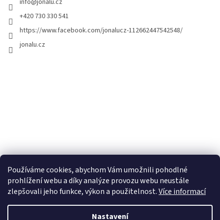
info
@
jonalu.cz
+420 730 330 541
https://www.facebook.com/jonalucz-112662447542548/
jonalu.cz
Používáme cookies, abychom Vám umožnili pohodlné
prohlížení webu a díky analýze provozu webu neustále
zlepšovali jeho funkce, výkon a použitelnost.
Více informací
Nastavení
Vytvořil Shoptet