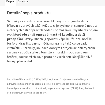
Popis
Diskuze
Detailní popis produktu
Sardinky ve vlastní šťávě jsou oblíbeným zdrojem kvalitních
bílkovin a zdravých tuků. Můžete si je vychutnat samotně nebo z
nich v rychlosti připravit lahodnou pomazánku. Zvýšíte tak příjem
ryb, které
obsahují omega 3 mastné kyseliny a další
prospěšné látky.
Obsahují spoustu vápníku, železa, hořčíku,
fosforu, draslíku, zinku, mědi, manganu a také celou sadu
vitamínů B. Sardinky jsou také dobrým zdrojem selenu. Význam
sardinek spočívá také v tom, že v mořském potravinovém
řetězci jsou velmi nízko, a proto se v nich neukládají škodlivé
toxiny, jako je rtuť.
Dle nařízení Komise (EU) č. 1924/2006, kterým se zřizuje seznam schválených
zdravotních tvrzení při označování potravin je povoleno použít pouze zdravotní
tvrzení posouzená Evropským vědeckým poradním orgánem (EFSA), který hodnotil
účinky potravin a živin na naše zdraví.