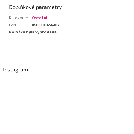
Doplňkové parametry
Kategorie
:
Ostatní
EAN
:
8588003656407
Položka byla vyprodána…
Z
á
p
a
Instagram
t
í