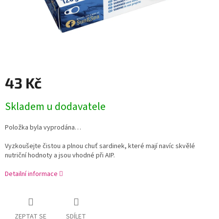
43 Kč
Měrná
Skladem u dodavatele
cena:
Položka byla vyprodána…
Vyzkoušejte čistou a plnou chuť sardinek, které mají navíc skvělé
nutriční hodnoty a jsou vhodné při AIP.
Detailní informace
ZEPTAT SE
SDÍLET