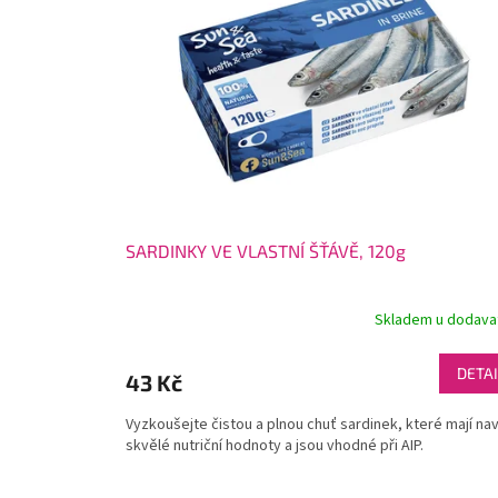
i
r
s
o
p
d
r
u
o
k
d
t
u
ů
k
t
ů
SARDINKY VE VLASTNÍ ŠŤÁVĚ, 120g
Skladem u dodava
DETAI
43 Kč
Vyzkoušejte čistou a plnou chuť sardinek, které mají nav
skvělé nutriční hodnoty a jsou vhodné při AIP.