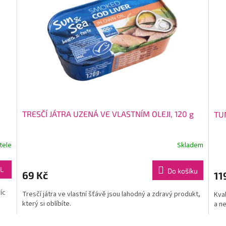
TRESČÍ JÁTRA UZENÁ VE VLASTNÍM OLEJI, 120 g
TUŇ
tele
Skladem
L
Do košíku
69 Kč
11
íc
Tresčí játra ve vlastní šťávě jsou lahodný a zdravý produkt,
Kval
který si oblíbíte.
a n