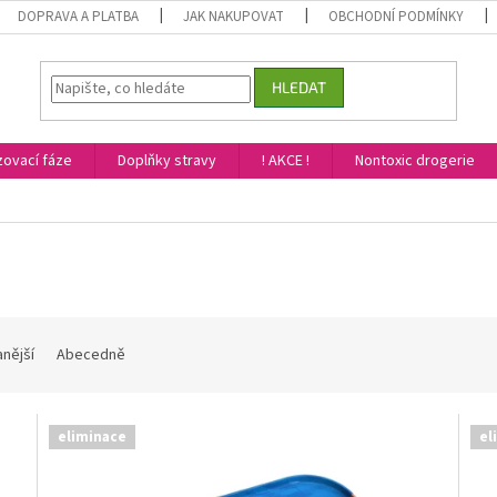
DOPRAVA A PLATBA
JAK NAKUPOVAT
OBCHODNÍ PODMÍNKY
HLEDAT
ovací fáze
Doplňky stravy
! AKCE !
Nontoxic drogerie
nější
Abecedně
eliminace
el