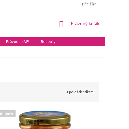
PODMÍNKY OCHRANY OSOBNÍCH ÚDAJŮ
VRÁCENÍ ZBOŽÍ
Přihlášení
NÁKUPNÍ
Prázdný košík
KOŠÍK
Průvodce AIP
Recepty
3
položek celkem
iminace