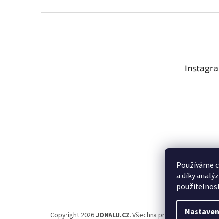
Z
á
p
a
t
Instagr
í
Používáme c
a díky analý
Sledo
použitelnos
Nastaven
Copyright 2026
JONALU.CZ
. Všechna práva vyhrazena.