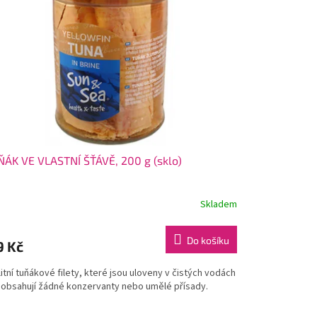
ÁK VE VLASTNÍ ŠŤÁVĚ, 200 g (sklo)
Skladem
Do košíku
9 Kč
itní tuňákové filety, které jsou uloveny v čistých vodách
eobsahují žádné konzervanty nebo umělé přísady.