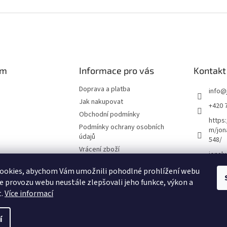
O
v
l
á
d
a
c
í
am
Informace pro vás
Kontakt
p
r
Doprava a platba
info
@
v
Jak nakupovat
+420 
k
Obchodní podmínky
y
https
v
Podmínky ochrany osobních
m/jon
ý
údajů
548/
p
Vrácení zboží
jonalu
i
s
ookies, abychom Vám umožnili pohodlné prohlížení webu
u
ze provozu webu neustále zlepšovali jeho funkce, výkon a
vat na Instagramu
t.
Více informací
í