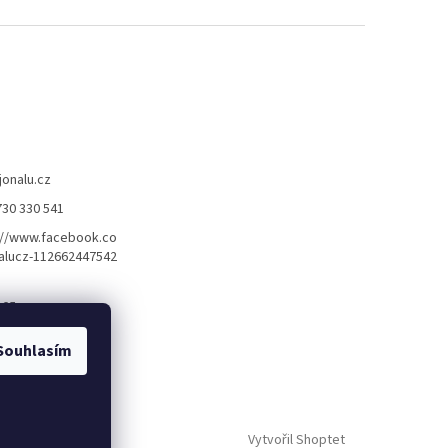
jonalu.cz
730 330 541
://www.facebook.co
alucz-112662447542
.cz
Souhlasím
Vytvořil Shoptet