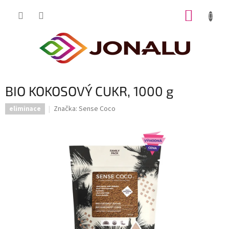
Přejít
NÁKUP
na
obsah
KOŠÍK
BIO KOKOSOVÝ CUKR, 1000 g
Značka:
Sense Coco
eliminace