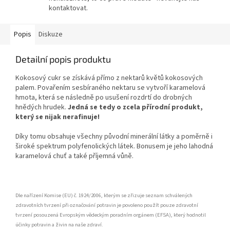
kontaktovat.
Popis
Diskuze
Detailní popis produktu
Kokosový cukr se získává přímo z nektarů květů kokosových
palem. Povařením sesbíraného nektaru se vytvoří karamelová
hmota, která se následně po usušení rozdrtí do drobných
hnědých hrudek.
Jedná se tedy o zcela přírodní produkt,
který se nijak nerafinuje!
Díky tomu obsahuje všechny původní minerální látky a poměrně i
široké spektrum polyfenolických látek. Bonusem je jeho lahodná
karamelová chuť a také příjemná vůně.
Dle nařízení Komise (EU) č. 1924/2006, kterým se zřizuje seznam schválených
zdravotních tvrzení při označování potravin je povoleno použít pouze zdravotní
tvrzení posouzená Evropským vědeckým poradním orgánem (EFSA), který hodnotil
účinky potravin a živin na naše zdraví.