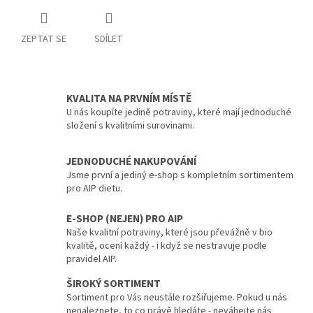
ZEPTAT SE
SDÍLET
KVALITA NA PRVNÍM MÍSTĚ
U nás koupíte jedině potraviny, které mají jednoduché
složení s kvalitními surovinami.
JEDNODUCHÉ NAKUPOVÁNÍ
Jsme první a jediný e-shop s kompletním sortimentem
pro AIP dietu.
E-SHOP (NEJEN) PRO AIP
Naše kvalitní potraviny, které jsou převážně v bio
kvalitě, ocení každý - i když se nestravuje podle
pravidel AIP.
ŠIROKÝ SORTIMENT
Sortiment pro Vás neustále rozšiřujeme. Pokud u nás
nenaleznete, to co právě hledáte - neváhejte nás