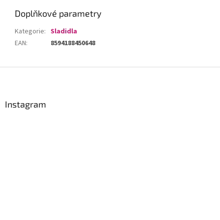
Doplňkové parametry
Kategorie
:
Sladidla
EAN
:
8594188450648
Z
á
p
a
Instagram
t
í