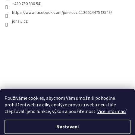
+420 730 330 541
https://www.facebook.com/jonalucz-112662447542548/
jonalu.cz
Používáme cookies, abychom Vám umožnili pohodlné
prohlížení webu a díky analýze provozu webu neustále
zlepšovali jeho funkce, výkon a použitelnost.
Více informací
Nastavení
Vytvořil Shoptet