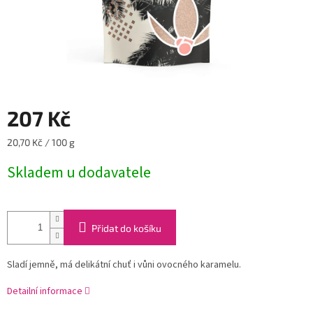
207 Kč
Měrná
20,70 Kč / 100 g
cena:
Skladem u dodavatele
Přidat do košíku
Sladí jemně, má delikátní chuť i vůni ovocného karamelu.
Detailní informace