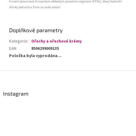
tvrzení posouzená Evropským vědeckým poradním orgánem (EFSA), který hodnotil
účinky potravin a živin na naše zdraví.
Doplňkové parametry
Kategorie
:
Ořechy a ořechové krémy
EAN
:
8596299009135
Položka byla vyprodána…
Z
á
p
a
Instagram
t
í