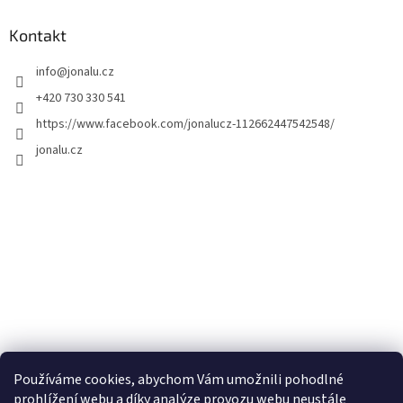
Kontakt
info
@
jonalu.cz
+420 730 330 541
https://www.facebook.com/jonalucz-112662447542548/
jonalu.cz
Používáme cookies, abychom Vám umožnili pohodlné
prohlížení webu a díky analýze provozu webu neustále