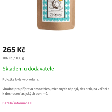
265 Kč
Měrná
106 Kč / 100 g
cena:
Skladem u dodavatele
Položka byla vyprodána…
Vhodné pro přípravu smoothies, míchaných nápojů, dezertů, na vaření a
k dochucení asijských pokrmů.
Detailní informace