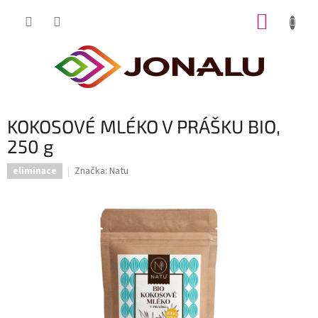
Přejít
NÁKUP
na
obsah
KOŠÍK
KOKOSOVÉ MLÉKO V PRÁŠKU BIO,
250 g
Značka:
Natu
eliminace