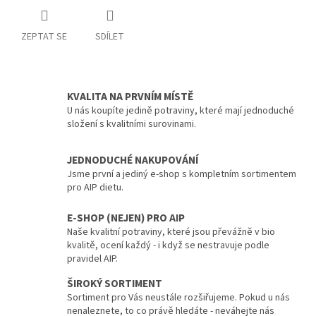
ZEPTAT SE
SDÍLET
KVALITA NA PRVNÍM MÍSTĚ
U nás koupíte jedině potraviny, které mají jednoduché
složení s kvalitními surovinami.
JEDNODUCHÉ NAKUPOVÁNÍ
Jsme první a jediný e-shop s kompletním sortimentem
pro AIP dietu.
E-SHOP (NEJEN) PRO AIP
Naše kvalitní potraviny, které jsou převážně v bio
kvalitě, ocení každý - i když se nestravuje podle
pravidel AIP.
ŠIROKÝ SORTIMENT
Sortiment pro Vás neustále rozšiřujeme. Pokud u nás
nenaleznete, to co právě hledáte - neváhejte nás