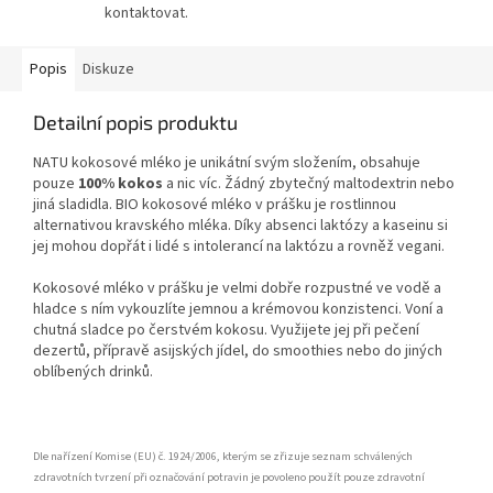
kontaktovat.
Popis
Diskuze
Detailní popis produktu
NATU kokosové mléko je unikátní svým složením, obsahuje
pouze
100% kokos
a nic víc. Žádný zbytečný maltodextrin nebo
jiná sladidla. BIO kokosové mléko v prášku je rostlinnou
alternativou kravského mléka. Díky absenci laktózy a kaseinu si
jej mohou dopřát i lidé s intolerancí na laktózu a rovněž vegani.
Kokosové mléko v prášku je velmi dobře rozpustné ve vodě a
hladce s ním vykouzlíte jemnou a krémovou konzistenci. Voní a
chutná sladce po čerstvém kokosu. Využijete jej při pečení
dezertů, přípravě asijských jídel, do smoothies nebo do jiných
oblíbených drinků.
Dle nařízení Komise (EU) č. 1924/2006, kterým se zřizuje seznam schválených
zdravotních tvrzení při označování potravin je povoleno použít pouze zdravotní