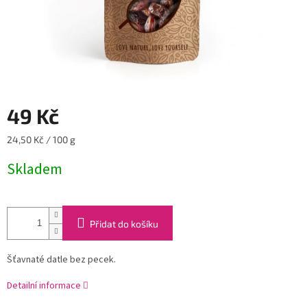
49 Kč
Měrná
24,50 Kč / 100 g
cena:
Skladem
Přidat do košíku
Šťavnaté datle bez pecek.
Detailní informace