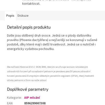
kontaktovat.
Popis
Diskuze
Detailní popis produktu
Datle jsou oblíbený druh ovoce. Jedná se o plody datlovníku
pravého (Phoenix dactylifera) a nejčastěji se konzumují v sušené
podobě, díky které mají i delší trvanlivost. Jedná se o nutričně i
energeticky vydatnou pochoutku.
Dle nařízení Komise (EU) č. 1924/2006, kterým se zřizuje seznam schválených
zdravotních tvrzení při označování potravin je povoleno použít pouze zdravotní
tvrzení posouzená Evropským vědeckým poradním orgánem (EFSA), který hodnotil
účinky potravin a živin na naše zdraví.
Doplňkové parametry
Kategorie
:
AIP mlsání
EAN
:
8596299007308