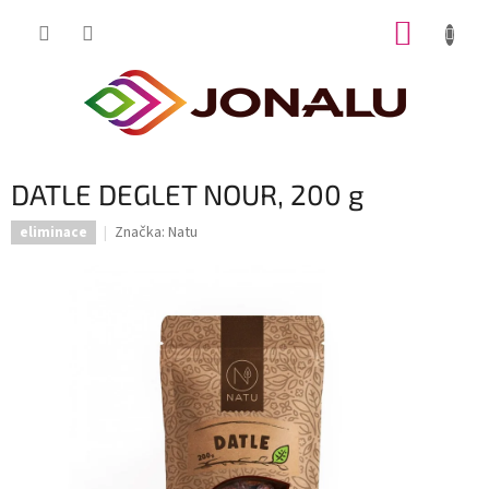
Přejít
NÁKUP
na
obsah
KOŠÍK
DATLE DEGLET NOUR, 200 g
Značka:
Natu
eliminace