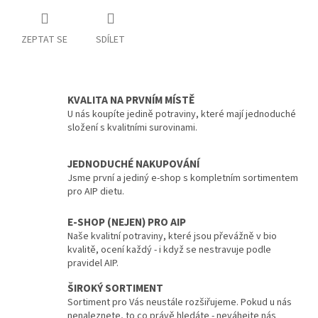
ZEPTAT SE
SDÍLET
KVALITA NA PRVNÍM MÍSTĚ
U nás koupíte jedině potraviny, které mají jednoduché
složení s kvalitními surovinami.
JEDNODUCHÉ NAKUPOVÁNÍ
Jsme první a jediný e-shop s kompletním sortimentem
pro AIP dietu.
E-SHOP (NEJEN) PRO AIP
Naše kvalitní potraviny, které jsou převážně v bio
kvalitě, ocení každý - i když se nestravuje podle
pravidel AIP.
ŠIROKÝ SORTIMENT
Sortiment pro Vás neustále rozšiřujeme. Pokud u nás
nenaleznete, to co právě hledáte - neváhejte nás