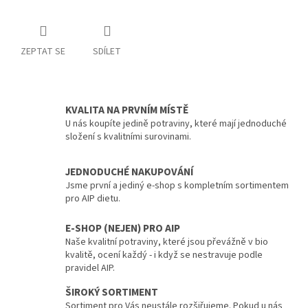
ZEPTAT SE
SDÍLET
KVALITA NA PRVNÍM MÍSTĚ
U nás koupíte jedině potraviny, které mají jednoduché
složení s kvalitními surovinami.
JEDNODUCHÉ NAKUPOVÁNÍ
Jsme první a jediný e-shop s kompletním sortimentem
pro AIP dietu.
E-SHOP (NEJEN) PRO AIP
Naše kvalitní potraviny, které jsou převážně v bio
kvalitě, ocení každý - i když se nestravuje podle
pravidel AIP.
ŠIROKÝ SORTIMENT
Sortiment pro Vás neustále rozšiřujeme. Pokud u nás