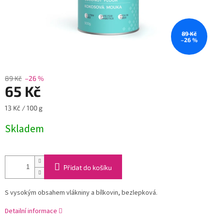
89 Kč
–26 %
89 Kč
–26 %
65 Kč
Měrná
13 Kč / 100 g
cena:
Skladem
Přidat do košíku
S vysokým obsahem vlákniny a bílkovin, bezlepková.
Detailní informace