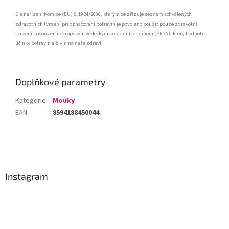
Dle nařízení Komise (EU) č. 1924/2006, kterým se zřizuje seznam schválených
zdravotních tvrzení při označování potravin je povoleno použít pouze zdravotní
tvrzení posouzená Evropským vědeckým poradním orgánem (EFSA), který hodnotil
účinky potravin a živin na naše zdraví.
Doplňkové parametry
Kategorie
:
Mouky
EAN
:
8594188450044
Z
á
p
a
Instagram
t
í