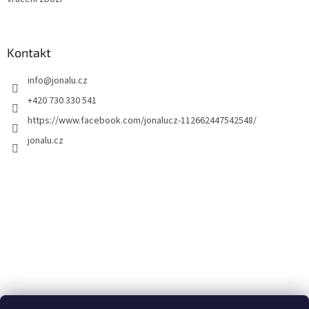
Kontakt
info
@
jonalu.cz
+420 730 330 541
https://www.facebook.com/jonalucz-112662447542548/
jonalu.cz