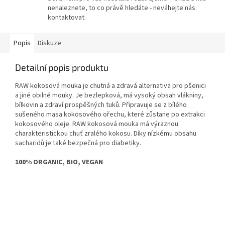
nenaleznete, to co právě hledáte - neváhejte nás
kontaktovat.
Popis
Diskuze
Detailní popis produktu
RAW kokosová mouka je chutná a zdravá alternativa pro pšenici
a jiné obilné mouky. Je bezlepková, má vysoký obsah vlákniny,
bílkovin a zdraví prospěšných tuků. Připravuje se z bílého
sušeného masa kokosového ořechu, které zůstane po extrakci
kokosového oleje. RAW kokosová mouka má výraznou
charakteristickou chuť zralého kokosu. Díky nízkému obsahu
sacharidů je také bezpečná pro diabetiky.
100% ORGANIC, BIO, VEGAN