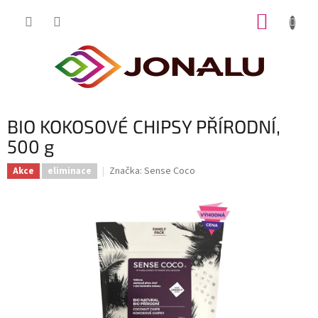
Přejít
NÁKUP
na
obsah
KOŠÍK
BIO KOKOSOVÉ CHIPSY PŘÍRODNÍ,
500 g
Značka:
Sense Coco
Akce
eliminace