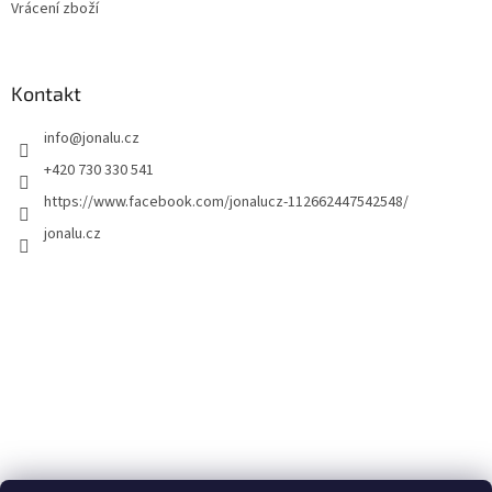
Vrácení zboží
Kontakt
info
@
jonalu.cz
+420 730 330 541
https://www.facebook.com/jonalucz-112662447542548/
jonalu.cz