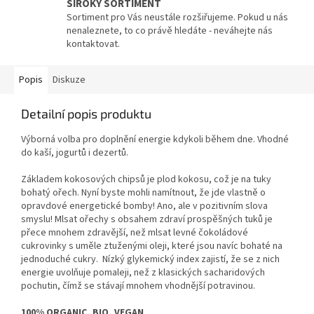
ŠIROKÝ SORTIMENT
Sortiment pro Vás neustále rozšiřujeme. Pokud u nás
nenaleznete, to co právě hledáte - neváhejte nás
kontaktovat.
Popis
Diskuze
Detailní popis produktu
Výborná volba pro doplnění energie kdykoli během dne. Vhodné
do kaší, jogurtů i dezertů.
Základem kokosových chipsů je plod kokosu, což je na tuky
bohatý ořech. Nyní byste mohli namítnout, že jde vlastně o
opravdové energetické bomby! Ano, ale v pozitivním slova
smyslu! Mlsat ořechy s obsahem zdraví prospěšných tuků je
přece mnohem zdravější, než mlsat levné čokoládové
cukrovinky s uměle ztuženými oleji, které jsou navíc bohaté na
jednoduché cukry. Nízký glykemický index zajistí, že se z nich
energie uvolňuje pomaleji, než z klasických sacharidových
pochutin, čímž se stávají mnohem vhodnější potravinou.
100% ORGANIC, BIO, VEGAN