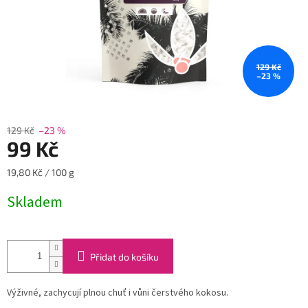
129 Kč
–23 %
129 Kč
–23 %
99 Kč
Měrná
19,80 Kč / 100 g
cena:
Skladem
Přidat do košíku
Výživné, zachycují plnou chuť i vůni čerstvého kokosu.