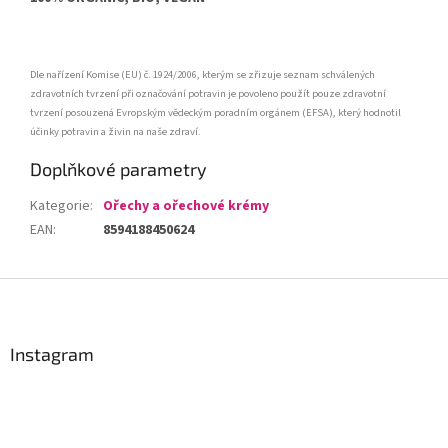
Dle nařízení Komise (EU) č. 1924/2006, kterým se zřizuje seznam schválených
zdravotních tvrzení při označování potravin je povoleno použít pouze zdravotní
tvrzení posouzená Evropským vědeckým poradním orgánem (EFSA), který hodnotil
účinky potravin a živin na naše zdraví.
Doplňkové parametry
Kategorie
:
Ořechy a ořechové krémy
EAN
:
8594188450624
Z
á
p
a
Instagram
t
í