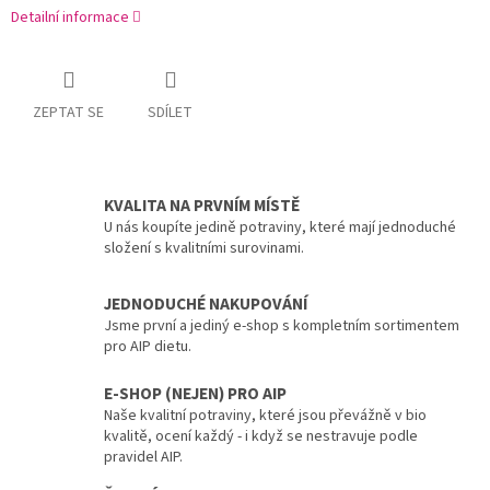
Detailní informace
ZEPTAT SE
SDÍLET
KVALITA NA PRVNÍM MÍSTĚ
U nás koupíte jedině potraviny, které mají jednoduché
složení s kvalitními surovinami.
JEDNODUCHÉ NAKUPOVÁNÍ
Jsme první a jediný e-shop s kompletním sortimentem
pro AIP dietu.
E-SHOP (NEJEN) PRO AIP
Naše kvalitní potraviny, které jsou převážně v bio
kvalitě, ocení každý - i když se nestravuje podle
pravidel AIP.