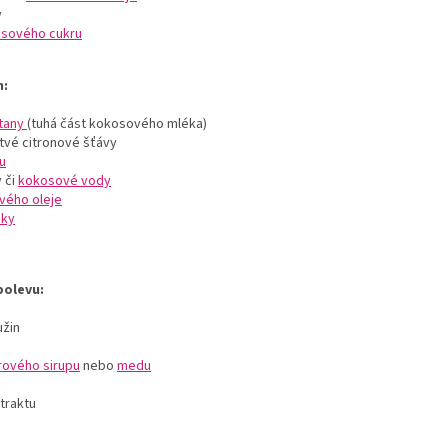
y
sového cukru
m:
tany
(
tuhá část kokosového mléka)
stvé
citronové šťávy
u
 či
kokosové vody
vého oleje
uky
polevu:
užin
rového sirupu
nebo
medu
traktu