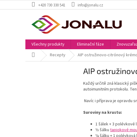
Přejít
+420 730 330 541
info@jonalu.cz
na
obsah
Všechny produkty
Eliminační fáze
Znovuzařaz
Domů
Recepty
AIP ostružinovo-citrónový krém
AIP ostružinov
Každý určitě zná k
lasický pi
autoimunitním protokolu. Ten
Navíc i příprava je opravdu s
Suroviny na krustu:
1
šálek + 3 polévkové l
⅓
šálku
tapiokové mo
¼
šálku + 1 polévková 