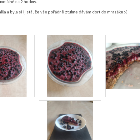
nimálně na 2 hodiny.
ila a byla si i jistá, že vše pořádně ztuhne dávám dort do mrazáku :-)