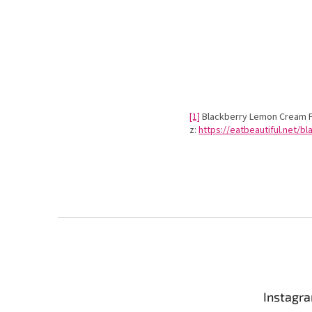
[1]
Blackberry Lemon Cream Pi
z:
https://eatbeautiful.net/b
Z
á
p
a
t
Instagr
í