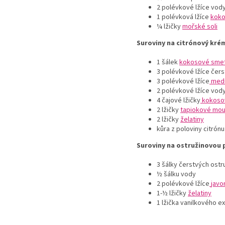
2
polévkové lžíce
vod
1
polévková lžíce
koko
¼
lžičky
mořské soli
Suroviny na citrónový kré
1
šálek
kokosové sme
3
polévkové lžíce čer
3
polévkové lžíce
med
2
polévkové lžíce
vody
4 čajové lžičky
kokoso
2 lžičky
tapiokové mo
2
lžičky
želatiny
kůra z poloviny citrónu
Surov
iny na o
stružinovou 
3 šálky čerstvých ostr
½
šálku vody
2
polévkové lžíce
javo
1-½
lžičky
želatiny
1
lžička
vanilkového ex