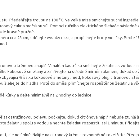
rustu. Předehřejte troubu na 180
°C.
Ve velké míse smíchejte suché ingredie
osový cukr a mořskou sůl. Pomocí ručního elektrického šlehače následně 
ude krásně pružné.
měru cca 23 cm, udělejte vysoký okraj a propíchejte hroty vidličky. Pečte 
nout
itronovou krémovou náplň. V malém kastrůlku smíchejte želatinu s vodou a n
lku kokosové smetany a zahřívejte na středně mírném plameni, dokud se ž
e zbývající ¾ šálku kokosové smetany, med, kokosový olej, citronovou šťáv
u šlehejte do hladka. Poté do směsi přimíchejte rozpuštěnou želatinu a v
dlé kůrky a dejte minimálně na 2 hodiny do lednice.
lat ostružinovou polevu, počkejte, dokud citrónová náplň nebude ztuhlá (
e želatinu spolu s vodou a nechte želatinu rozpustit, asi 1 minutu. Přidejte
ut, ale ne úplně.
Nalijte na citronový krém a rovnoměrně rozetřete. Před 