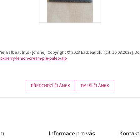
e. Eatbeautiful
-
[online]. Copyright © 2023 Eatbeautiful [cit. 16.08.2023]. 
lackberry-lemon-cream-pie-paleo-aip
PŘEDCHOZÍ ČLÁNEK
DALŠÍ ČLÁNEK
am
Informace pro vás
Kontakt