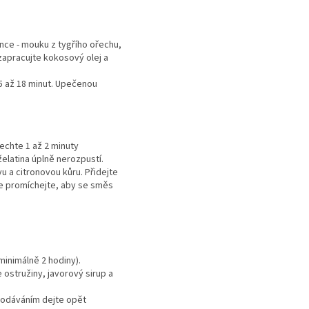
nce - mouku z tygřího ořechu,
zapracujte kokosový olej a
15 až 18 minut. Upečenou
echte 1 až 2 minuty
elatina úplně nerozpustí.
u a citronovou kůru. Přidejte
še promíchejte, aby se směs
minimálně 2 hodiny).
 ostružiny, javorový sirup a
podáváním dejte opět