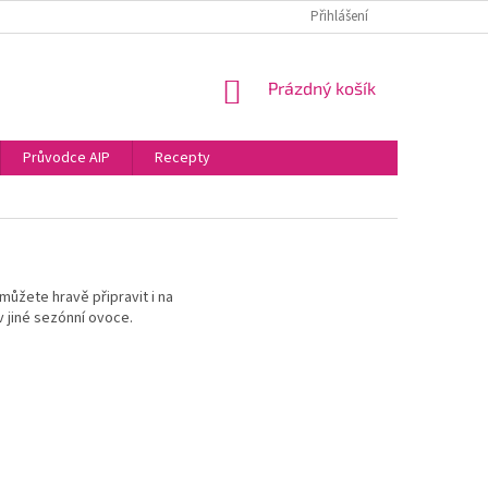
PODMÍNKY OCHRANY OSOBNÍCH ÚDAJŮ
VRÁCENÍ ZBOŽÍ
Přihlášení
NÁKUPNÍ
Prázdný košík
KOŠÍK
Průvodce AIP
Recepty
ůžete hravě připravit i na
v jiné sezónní ovoce.