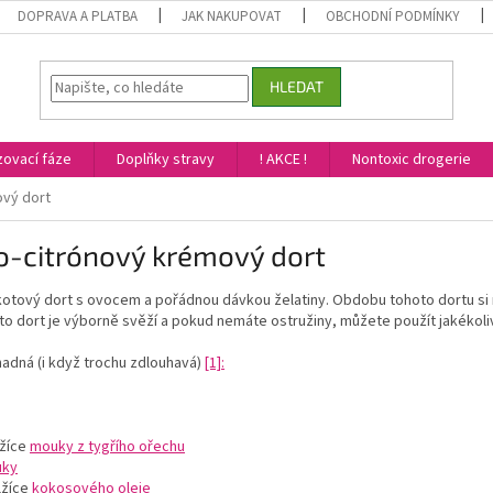
DOPRAVA A PLATBA
JAK NAKUPOVAT
OBCHODNÍ PODMÍNKY
HLEDAT
ovací fáze
Doplňky stravy
! AKCE !
Nontoxic drogerie
ový dort
o-citrónový krémový dort
škotový dort s ovocem a pořádnou dávkou želatiny. Obdobu tohoto dortu si m
to dort je výborně svěží a pokud nemáte ostružiny, můžete použít jakékoli
nadná (i když trochu zdlouhavá)
[1]
:
žíce
mouky z tygřího ořechu
uky
lžíce
kokosového oleje