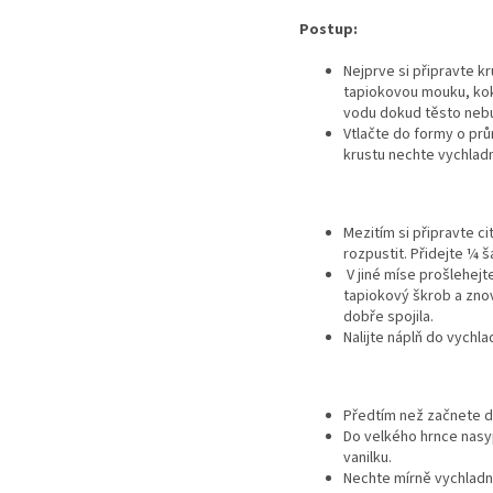
Postup:
Nejprve si připravte k
tapiokovou mouku, kok
vodu dokud těsto neb
Vtlačte do formy o prů
krustu nechte vychlad
Mezitím si připravte c
rozpustit. Přidejte
¼
šá
V jiné míse prošlehejt
tapiokový škrob a znov
dobře spojila.
Nalijte náplň do vychla
Předtím než začnete dě
Do velkého hrnce nasypt
vanilku.
Nechte mírně vychladno