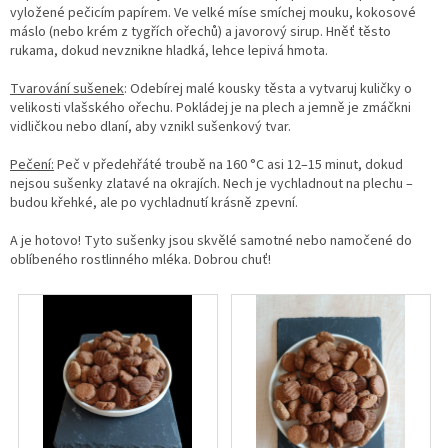
vyložené pečicím papírem. Ve velké míse smíchej mouku, kokosové
máslo (nebo krém z tygřích ořechů) a javorový sirup. Hněť těsto
rukama, dokud nevznikne hladká, lehce lepivá hmota.
Tvarování sušenek
: Odebírej malé kousky těsta a vytvaruj kuličky o
velikosti vlašského ořechu. Pokládej je na plech a jemně je zmáčkni
vidličkou nebo dlaní, aby vznikl sušenkový tvar.
Pečení:
Peč v předehřáté troubě na 160 °C asi 12–15 minut, dokud
nejsou sušenky zlatavé na okrajích. Nech je vychladnout na plechu –
budou křehké, ale po vychladnutí krásně zpevní.
A je hotovo! Tyto sušenky jsou skvělé samotné nebo namočené do
oblíbeného rostlinného mléka. Dobrou chuť!