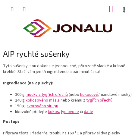
Přejít
NÁKUP
na
obsah
KOŠÍK
AIP rychlé sušenky
Tyto sušenky jsou dokonale jednoduché, přirozeně sladké a krásně
křehké. Stačí vám jen tři ingredience a pár minut času!
Ingredience (na 2 plechy):
300 g
mouky z tygřích ořechů
(nebo
kokosové
/mandlové mouky)
240 g
kokosového másla
nebo krému z
tygřích ořechů
150 g
javorového sirupu
libovolně přidejte
kokos
,
lyo ovoce
či
datle
Postup:
Příprava těsta:
Předehřej troubu na 160 °C a připrav si dva plechy