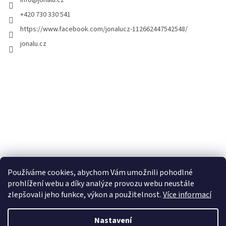
info
@
jonalu.cz
+420 730 330 541
https://www.facebook.com/jonalucz-112662447542548/
jonalu.cz
Používáme cookies, abychom Vám umožnili pohodlné
prohlížení webu a díky analýze provozu webu neustále
zlepšovali jeho funkce, výkon a použitelnost.
Více informací
Nastavení
Vytvořil Shoptet