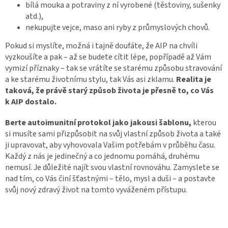
bílá mouka a potraviny z ní vyrobené (těstoviny, sušenky
atd.),
nekupujte vejce, maso ani ryby z průmyslových chovů.
Pokud si myslíte, možná i tajně doufáte, že AIP na chvíli
vyzkoušíte a pak – až se budete cítit lépe, popřípadě až Vám
vymizí příznaky – tak se vrátíte se starému způsobu stravování
a ke starému životnímu stylu, tak Vás asi zklamu.
Realita je
taková, že právě starý způsob života je přesně to, co Vás
k AIP dostalo.
Berte autoimunitní protokol jako jakousi šablonu,
kterou
si musíte sami přizpůsobit na svůj vlastní způsob života a také
ji upravovat, aby vyhovovala Vašim potřebám v průběhu času.
Každý z nás je jedinečný a co jednomu pomáhá, druhému
nemusí. Je důležité najít svou vlastní rovnováhu. Zamyslete se
nad tím, co Vás činí šťastnými – tělo, mysl a duši – a postavte
svůj nový zdravý život na tomto vyváženém přístupu.