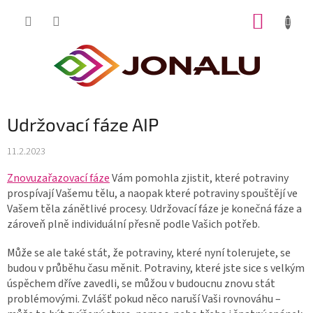
Přejít
NÁKUP
na
obsah
KOŠÍK
Udržovací fáze AIP
11.2.2023
Znovuzařazovací fáze
Vám pomohla zjistit, které potraviny
prospívají Vašemu tělu, a naopak které potraviny spouštějí ve
Vašem těla zánětlivé procesy. Udržovací fáze je konečná fáze a
zároveň plně individuální přesně podle Vašich potřeb.
Může se ale také stát, že potraviny, které nyní tolerujete, se
budou v průběhu času měnit. Potraviny, které jste sice s velkým
úspěchem dříve zavedli, se můžou v budoucnu znovu stát
problémovými. Zvlášť pokud něco naruší Vaši rovnováhu –