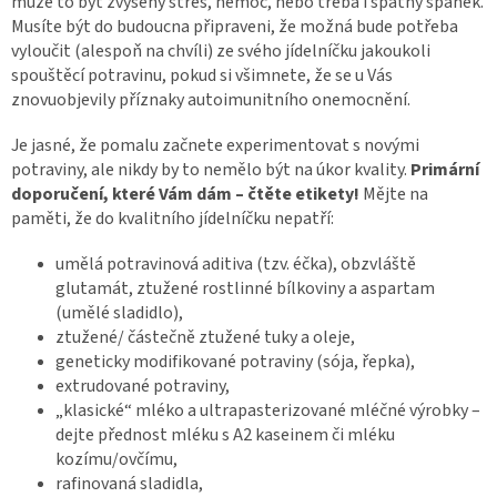
může to být zvýšený stres, nemoc, nebo třeba i špatný spánek.
Musíte být do budoucna připraveni, že možná bude potřeba
vyloučit (alespoň na chvíli) ze svého jídelníčku jakoukoli
spouštěcí potravinu, pokud si všimnete, že se u Vás
znovuobjevily příznaky autoimunitního onemocnění.
Je jasné, že pomalu začnete experimentovat s novými
potraviny, ale nikdy by to nemělo být na úkor kvality.
Primární
doporučení, které Vám dám – čtěte etikety!
Mějte na
paměti, že do kvalitního jídelníčku nepatří:
umělá potravinová aditiva (tzv. éčka), obzvláště
glutamát, ztužené rostlinné bílkoviny a aspartam
(umělé sladidlo),
ztužené/ částečně ztužené tuky a oleje,
geneticky modifikované potraviny (sója, řepka),
extrudované potraviny,
„klasické“ mléko a ultrapasterizované mléčné výrobky –
dejte přednost mléku s A2 kaseinem či mléku
kozímu/ovčímu,
rafinovaná sladidla,