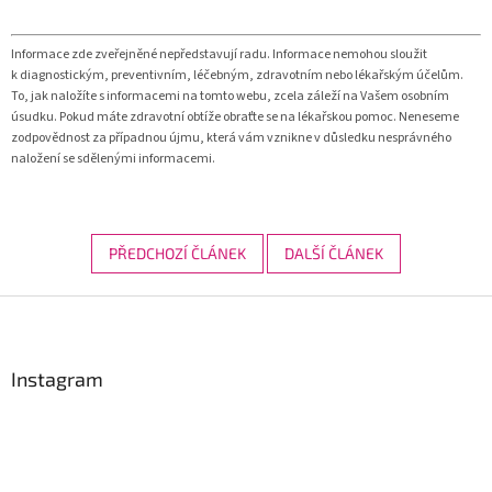
Informace zde zveřejněné nepředstavují radu. Informace nemohou sloužit
k diagnostickým, preventivním, léčebným, zdravotním nebo lékařským účelům.
To, jak naložíte s informacemi na tomto webu, zcela záleží na Vašem osobním
úsudku. Pokud máte zdravotní obtíže obraťte se na lékařskou pomoc. Neneseme
zodpovědnost za případnou újmu, která vám vznikne v důsledku nesprávného
naložení se sdělenými informacemi.
PŘEDCHOZÍ ČLÁNEK
DALŠÍ ČLÁNEK
Z
á
p
a
Instagram
t
í