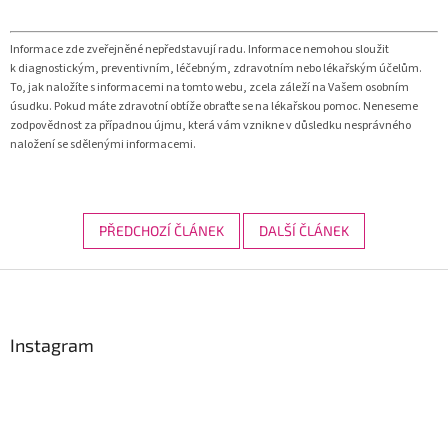
Informace zde zveřejněné nepředstavují radu. Informace nemohou sloužit
k diagnostickým, preventivním, léčebným, zdravotním nebo lékařským účelům.
To, jak naložíte s informacemi na tomto webu, zcela záleží na Vašem osobním
úsudku. Pokud máte zdravotní obtíže obraťte se na lékařskou pomoc. Neneseme
zodpovědnost za případnou újmu, která vám vznikne v důsledku nesprávného
naložení se sdělenými informacemi.
PŘEDCHOZÍ ČLÁNEK
DALŠÍ ČLÁNEK
Z
á
p
a
Instagram
t
í