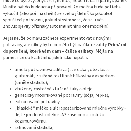
může to být zvýšený stres, nemoc, nebo třeba i špatný spánek.
Musíte být do budoucna připraveni, že možná bude potřeba
vyloučit (alespoň na chvíli) ze svého jídelníčku jakoukoli
spouštěcí potravinu, pokud si všimnete, že se u Vás
znovuobjevily příznaky autoimunitního onemocnění.
Je jasné, že pomalu začnete experimentovat s novými
potraviny, ale nikdy by to nemělo být na úkor kvality.
Primární
doporučení, které Vám dám – čtěte etikety!
Mějte na
paměti, že do kvalitního jídelníčku nepatří:
umělá potravinová aditiva (tzv. éčka), obzvláště
glutamát, ztužené rostlinné bílkoviny a aspartam
(umělé sladidlo),
ztužené/ částečně ztužené tuky a oleje,
geneticky modifikované potraviny (sója, řepka),
extrudované potraviny,
„klasické“ mléko a ultrapasterizované mléčné výrobky –
dejte přednost mléku s A2 kaseinem či mléku
kozímu/ovčímu,
rafinovaná sladidla,