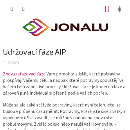
Přejít
NÁKUP
na
obsah
KOŠÍK
Udržovací fáze AIP
11.2.2023
Znovuzařazovací fáze
Vám pomohla zjistit, které potraviny
prospívají Vašemu tělu, a naopak které potraviny spouštějí ve
Vašem těla zánětlivé procesy. Udržovací fáze je konečná fáze a
zároveň plně individuální přesně podle Vašich potřeb.
Může se ale také stát, že potraviny, které nyní tolerujete, se
budou v průběhu času měnit. Potraviny, které jste sice s velkým
úspěchem dříve zavedli, se můžou v budoucnu znovu stát
problémovými. Zvlášť pokud něco naruší Vaši rovnováhu –