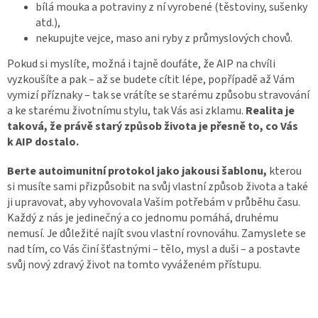
bílá mouka a potraviny z ní vyrobené (těstoviny, sušenky
atd.),
nekupujte vejce, maso ani ryby z průmyslových chovů.
Pokud si myslíte, možná i tajně doufáte, že AIP na chvíli
vyzkoušíte a pak – až se budete cítit lépe, popřípadě až Vám
vymizí příznaky – tak se vrátíte se starému způsobu stravování
a ke starému životnímu stylu, tak Vás asi zklamu.
Realita je
taková, že právě starý způsob života je přesně to, co Vás
k AIP dostalo.
Berte autoimunitní protokol jako jakousi šablonu,
kterou
si musíte sami přizpůsobit na svůj vlastní způsob života a také
ji upravovat, aby vyhovovala Vašim potřebám v průběhu času.
Každý z nás je jedinečný a co jednomu pomáhá, druhému
nemusí. Je důležité najít svou vlastní rovnováhu. Zamyslete se
nad tím, co Vás činí šťastnými – tělo, mysl a duši – a postavte
svůj nový zdravý život na tomto vyváženém přístupu.