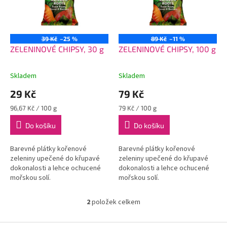
s
u
p
k
r
t
o
ů
39 Kč
–25 %
89 Kč
–11 %
d
ZELENINOVÉ CHIPSY, 30 g
ZELENINOVÉ CHIPSY, 100 g
u
k
Skladem
Skladem
t
29 Kč
79 Kč
ů
Měrná
Měrná
96,67 Kč / 100 g
79 Kč / 100 g
cena:
cena:
Do košíku
Do košíku
Barevné plátky kořenové
Barevné plátky kořenové
zeleniny upečené do křupavé
zeleniny upečené do křupavé
dokonalosti a lehce ochucené
dokonalosti a lehce ochucené
mořskou solí.
mořskou solí.
2
položek celkem
O
v
l