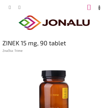
Přejít
NÁKUP
na
obsah
KOŠÍK
ZINEK 15 mg, 90 tablet
Značka:
Trime