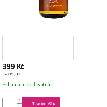
399 Kč
Měrná
4,43 Kč / 1 ks
cena:
Skladem u dodavatele
Přidat do košíku