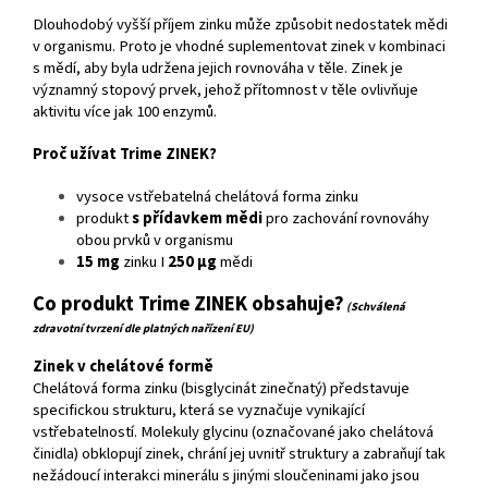
Dlouhodobý vyšší příjem zinku může způsobit nedostatek mědi
v organismu. Proto je vhodné suplementovat zinek v kombinaci
s mědí, aby byla udržena jejich rovnováha v těle. Zinek je
významný stopový prvek, jehož přítomnost v těle ovlivňuje
aktivitu více jak 100 enzymů.
Proč užívat Trime ZINEK?
vysoce vstřebatelná chelátová forma zinku
produkt
s přídavkem mědi
pro zachování rovnováhy
obou prvků v organismu
15 mg
zinku I
250 μg
mědi
Co produkt Trime ZINEK obsahuje?
(Schválená
zdravotní tvrzení dle platných nařízení EU)
Zinek v chelátové formě
Chelátová forma zinku (bisglycinát zinečnatý) představuje
specifickou strukturu, která se vyznačuje vynikající
vstřebatelností. Molekuly glycinu (označované jako chelátová
činidla) obklopují zinek, chrání jej uvnitř struktury a zabraňují tak
nežádoucí interakci minerálu s jinými sloučeninami jako jsou