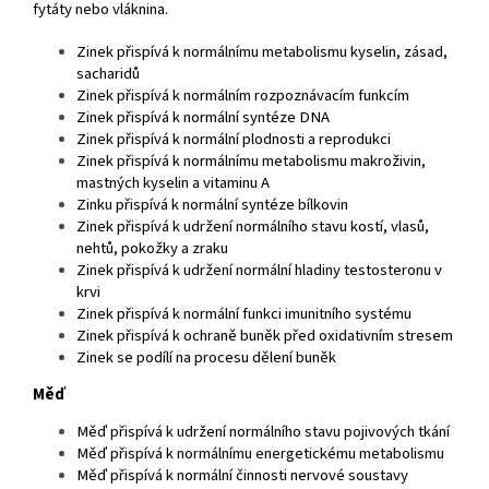
fytáty nebo vláknina.
Zinek přispívá k normálnímu metabolismu kyselin, zásad,
sacharidů
Zinek přispívá k normálním rozpoznávacím funkcím
Zinek přispívá k normální syntéze DNA
Zinek přispívá k normální plodnosti a reprodukci
Zinek přispívá k normálnímu metabolismu makroživin,
mastných kyselin a vitaminu A
Zinku přispívá k normální syntéze bílkovin
Zinek přispívá k udržení normálního stavu kostí, vlasů,
nehtů, pokožky a zraku
Zinek přispívá k udržení normální hladiny testosteronu v
krvi
Zinek přispívá k normální funkci imunitního systému
Zinek přispívá k ochraně buněk před oxidativním stresem
Zinek se podílí na procesu dělení buněk
Měď
Měď přispívá k udržení normálního stavu pojivových tkání
Měď přispívá k normálnímu energetickému metabolismu
Měď přispívá k normální činnosti nervové soustavy