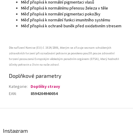
Měď přispívá k normální pigmentaci vlasů
Měď přispívá k normálnímu přenosu železa v těle
Měď přispívá k normální pigmentaci pokožky
Měď přispívá k normální funkci imunitního systému
Měď přispívá k ochraně buněk před oxidativním stresem
Dle nařízení Komise (EU) č. 1924/2006, kterým se zřizuje seznam schválených
zdravotních tvrzení při označování potravin je povoleno použít pouze zdravotní
tvrzení posouzená Evropským vědeckým poradním orgánem (EFSA), který hodnotil
účinky potravin a živin na naše zdraví.
Doplňkové parametry
Kategorie
:
Doplňky stravy
EAN
:
8594204940054
Z
á
p
a
Instagram