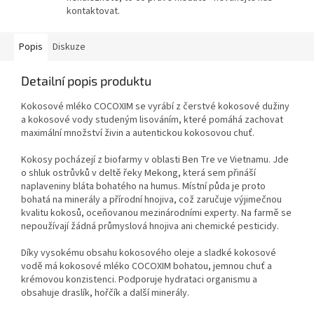
kontaktovat.
Popis
Diskuze
Detailní popis produktu
Kokosové mléko COCOXIM se vyrábí z čerstvé kokosové dužiny
a kokosové vody studeným lisováním, které pomáhá zachovat
maximální množství živin a autentickou kokosovou chuť.
Kokosy pocházejí z biofarmy v oblasti Ben Tre ve Vietnamu. Jde
o shluk ostrůvků v deltě řeky Mekong, která sem přináší
naplaveniny bláta bohatého na humus. Místní půda je proto
bohatá na minerály a přírodní hnojiva, což zaručuje výjimečnou
kvalitu kokosů, oceňovanou mezinárodními experty. Na farmě se
nepoužívají žádná průmyslová hnojiva ani chemické pesticidy.
Díky vysokému obsahu kokosového oleje a sladké kokosové
vodě má kokosové mléko COCOXIM bohatou, jemnou chuť a
krémovou konzistenci. Podporuje hydrataci organismu a
obsahuje draslík, hořčík a další minerály.