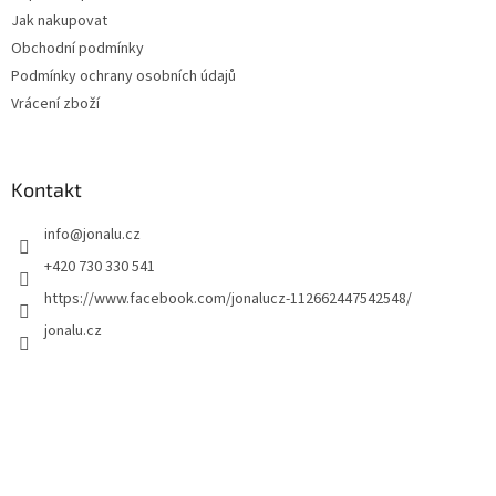
Jak nakupovat
Obchodní podmínky
Podmínky ochrany osobních údajů
Vrácení zboží
Kontakt
info
@
jonalu.cz
+420 730 330 541
https://www.facebook.com/jonalucz-112662447542548/
jonalu.cz