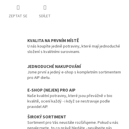
ZEPTAT SE
SDÍLET
KVALITA NA PRVNÍM MÍSTĚ
U nás koupíte jedině potraviny, které mají jednoduché
složení s kvalitními surovinami.
JEDNODUCHÉ NAKUPOVÁNÍ
Jsme první a jediný e-shop s kompletním sortimentem
pro AIP dietu.
E-SHOP (NEJEN) PRO AIP
Naše kvalitní potraviny, které jsou převážně v bio
kvalitě, ocení každý - i když se nestravuje podle
pravidel AIP.
ŠIROKÝ SORTIMENT
Sortiment pro Vás neustále rozšiřujeme. Pokud u nás
nenaleznete, to co právě hledáte - neváhejte nás