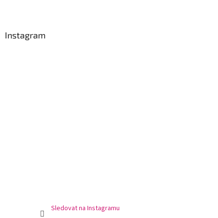
Z
á
p
a
Instagram
t
í
Sledovat na Instagramu