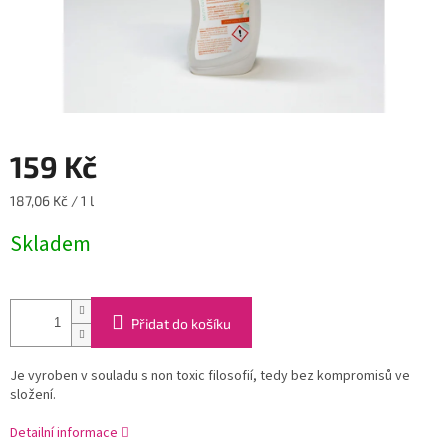
159 Kč
Měrná
187,06 Kč / 1 l
cena:
Skladem
Přidat do košíku
Je vyroben v souladu s non toxic filosofií, tedy bez kompromisů ve
složení.
Detailní informace