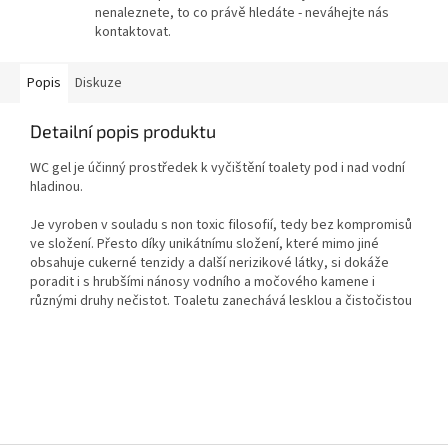
nenaleznete, to co právě hledáte - neváhejte nás
kontaktovat.
Popis
Diskuze
Detailní popis produktu
WC gel je účinný prostředek k vyčištění toalety pod i nad vodní
hladinou.
Je vyroben v souladu s non toxic filosofií, tedy bez kompromisů
ve složení. Přesto díky unikátnímu složení, které mimo jiné
obsahuje cukerné tenzidy a další nerizikové látky, si dokáže
poradit i s hrubšími nánosy vodního a močového kamene i
různými druhy nečistot. Toaletu zanechává lesklou a čistočistou