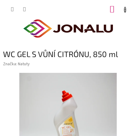
Přejít
NÁKUP
na
obsah
KOŠÍK
WC GEL S VŮNÍ CITRÓNU, 850 ml
Značka:
Natuty