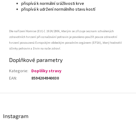
přispívá k normální srážlivosti krve
přispívá k udržení normálního stavu kostí
Dle nařízení Komise (EU) č. 1924/2006, kterým se zřizuje seznam schválených
zdravotních tvrzení při označování potravin je povoleno použít pouze zdravotní
tvrzení posouzená Evropským vědeckým poradním orgánem (EFSA), který hodnotil
účinky potravin a živin na naše zdraví.
Doplňkové parametry
Kategorie
:
Doplňky stravy
EAN
:
8594204940030
Z
á
p
a
Instagram
t
í