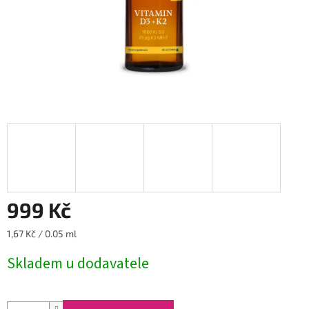
999 Kč
Měrná
1,67 Kč / 0.05 ml
cena:
Skladem u dodavatele