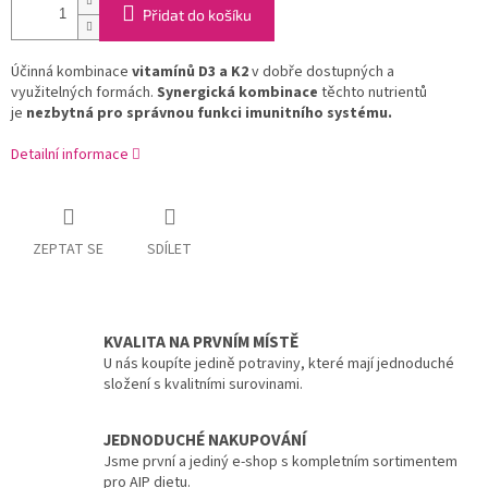
Přidat do košíku
Účinná kombinace
vitamínů D3 a K2
v dobře dostupných a
využitelných formách.
Synergická kombinace
těchto nutrientů
je
nezbytná pro správnou funkci imunitního systému.
Detailní informace
ZEPTAT SE
SDÍLET
KVALITA NA PRVNÍM MÍSTĚ
U nás koupíte jedině potraviny, které mají jednoduché
složení s kvalitními surovinami.
JEDNODUCHÉ NAKUPOVÁNÍ
Jsme první a jediný e-shop s kompletním sortimentem
pro AIP dietu.