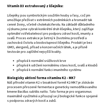
Vitamín D3 extrahovaný z lišejníku:
Lišejníky jsou symbiotickým soužitím houby a řasy, což jim
umožňuje přežívat v extrémních podmínkách a hromadit tak
cenné živiny, včetně cholekalciferolu. Na základě důkladného
výzkumu jsme vybrali konkrétní druh lišejníku, který zajišťuje
optimální vstřebatelnost pro podporu zdraví kostí, imunity a
svalů. Proces extrakce je šetrný k životnímu prostředí a
zachovává čistotu a biodostupnost lišejníku. Produkt je bez
GMO, alergenů, přísad a konzervačních látek, a je přísně
testován pro zajištění nejvyšší kvality.
přispívá k normální srážlivosti krve
přispívá k udržení normálnímu stavu kostí, svalů a kloubů
přispívá k normální funkci imunitního systému
Biologicky aktivní forma vitamínu K2 - MK7
Náš přírodní vitamin K2 v bioaktivní formě K2-MK7 je získáván
procesem přirozené fermentace geneticky nemodifikovaného
kmene Bacillus subtilis natto. Tato forma je pro organismus
maximálně využitelná a přisuzují se jí biologické funkce spojené
s podporou zdravých kostí a zubů.