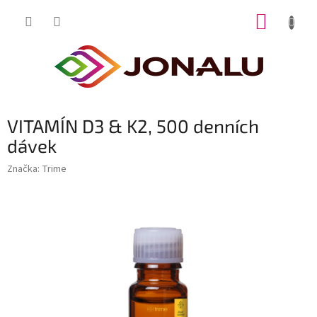
Přejít
NÁKUP
na
obsah
KOŠÍK
VITAMÍN D3 & K2, 500 denních
dávek
Značka:
Trime