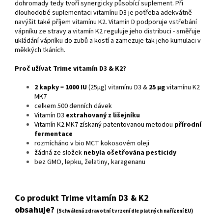
dohromady tedy tvoří synergicky působící suplement. Při
dlouhodobé suplementaci vitamínu D3 je potřeba adekvátně
navýšit také příjem vitamínu K2. Vitamín D podporuje vstřebání
vápníku ze stravy a vitamín K2 reguluje jeho distribuci - směřuje
ukládání vápníku do zubů a kostí a zamezuje tak jeho kumulaci v
měkkých tkáních.
Proč užívat Trime vitamín D3 & K2?
2 kapky
=
1000 IU
(25μg) vitamínu D3 &
25 μg
vitamínu K2
MK7
celkem 500 denních dávek
Vitamín D3
extrahovaný z lišejníku
Vitamín K2 MK7 získaný patentovanou metodou
přírodní
fermentace
rozmícháno v bio MCT kokosovém oleji
žádná ze složek
nebyla ošetřována pesticidy
bez GMO, lepku, želatiny, karagenanu
Co produkt Trime vitamín D3 & K2
obsahuje?
(Schválená zdravotní tvrzení dle platných nařízení EU)