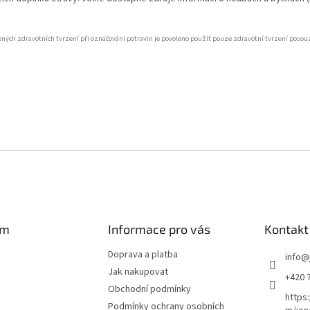
lených zdravotních tvrzení při označování potravin je povoleno použít pouze zdravotní tvrzení po
am
Informace pro vás
Kontakt
Doprava a platba
info
@
Jak nakupovat
+420 
Obchodní podmínky
https
Podmínky ochrany osobních