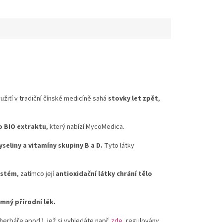
yužití v tradiční čínské medicíně sahá
stovky let zpět
,
 BIO extraktu
, který nabízí MycoMedica.
seliny a vitamíny skupiny B a D.
Tyto látky
ystém
, zatímco její
antioxidační látky chrání tělo
mný přírodní lék.
herbáře apod.), jež si vyhledáte např.
zde
, regulovány