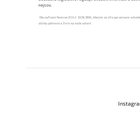
nejsou.
Dle nařízení Komise (EU) č. 1924/2006, kterým se zřizuje seznam schvá
účinky potravin a živin na naše zdraví.
Z
á
p
a
t
Instagr
í