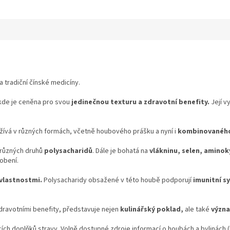
a tradiční čínské medicíny.
 kde je ceněna pro svou
jedinečnou texturu a zdravotní benefity.
Její v
žívá v různých formách, včetně houbového prášku a nyní i
kombinovaného
různých druhů
polysacharidů
. Dále je bohatá na
vlákninu, selen, aminoky
obení.
 vlastnostmi.
Polysacharidy obsažené v této houbě podporují
imunitní s
dravotními benefity, představuje nejen
kulinářský poklad,
ale také
význa
cích doplňků stravy. Volně dostupné zdroje informací o houbách a bylinách (