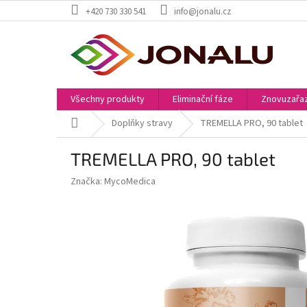
Přejít
+420 730 330 541
info@jonalu.cz
na
obsah
Všechny produkty
Eliminační fáze
Znovuzařaz
Domů
Doplňky stravy
TREMELLA PRO, 90 tablet
TREMELLA PRO, 90 tablet
Značka:
MycoMedica