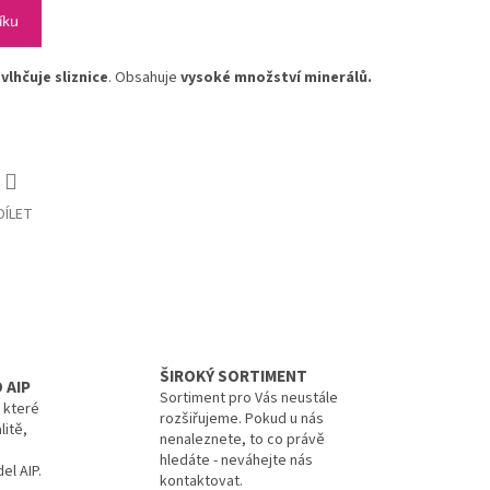
íku
zvlhčuje sliznice
. Obsahuje
vysoké množství minerálů.
DÍLET
ŠIROKÝ SORTIMENT
 AIP
Sortiment pro Vás neustále
, které
rozšiřujeme. Pokud u nás
litě,
nenaleznete, to co právě
hledáte - neváhejte nás
el AIP.
kontaktovat.