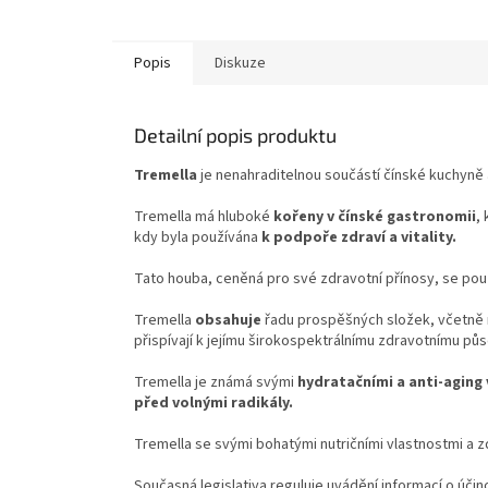
Popis
Diskuze
Detailní popis produktu
Tremella
je nenahraditelnou součástí čínské kuchyně 
Tremella má hluboké
kořeny v čínské gastronomii
,
kdy byla používána
k podpoře zdraví a vitality.
Tato houba, ceněná pro své zdravotní přínosy, se pou
Tremella
obsahuje
řadu prospěšných složek, včetně 
přispívají k jejímu širokospektrálnímu zdravotnímu půs
Tremella je známá svými
hydratačními a anti-aging
před volnými radikály.
Tremella se svými bohatými nutričními vlastnostmi a z
Současná legislativa reguluje uvádění informací o účin