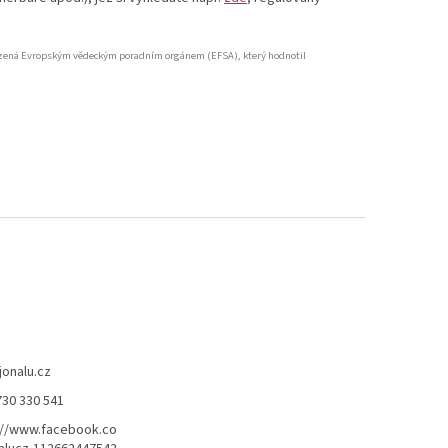
souzená Evropským vědeckým poradním orgánem (EFSA), který hodnotil
jonalu.cz
730 330 541
://www.facebook.co