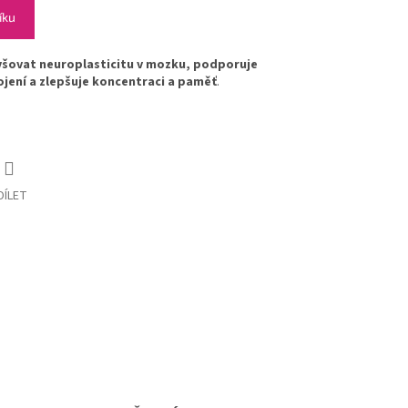
íku
yšovat neuroplasticitu v mozku, podporuje
jení a zlepšuje koncentraci a paměť
.
DÍLET