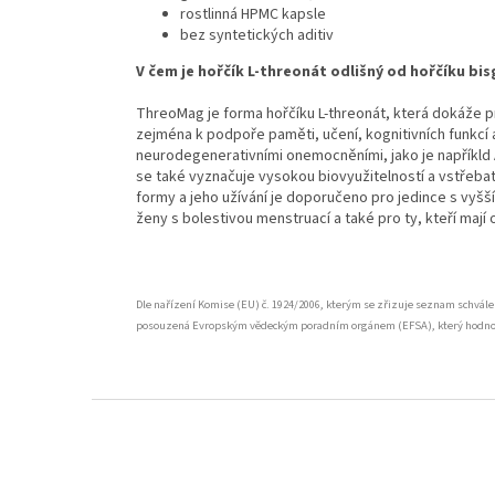
rostlinná HPMC kapsle
bez syntetických aditiv
V čem je hořčík L-threonát odlišný od hořčíku bis
ThreoMag je forma hořčíku L-threonát, která dokáže 
zejména k podpoře paměti, učení, kognitivních funkcí a
neurodegenerativními onemocněními, jako je napříkld
se také vyznačuje vysokou biovyužitelností a vstřebat
formy a jeho užívání je doporučeno pro jedince s vyšš
ženy s bolestivou menstruací a také pro ty, kteří mají
Dle nařízení Komise (EU) č. 1924/2006, kterým se zřizuje seznam schvále
posouzená Evropským vědeckým poradním orgánem (EFSA), který hodnotil
Z
á
p
a