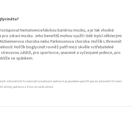
glycinátu?
prostupovat hematoencefalickou bariérou mozku, a je tak vhodná
 pro zdraví mozku. Jeho benefitů mohou využít i lidé trpící některými
 Alzheimerova choroba nebo Parkinsonova choroba. Hořčík L-threonát
elností. Hořčík bisglycinát rovněž patří mezi skvěle vstřebatelné
í stresovou zátěží, pro sportovce, unavené a vyčerpané jedince, pro
 obtíže se spánkem.
ných zdravotních tvrzení při označování potravin je povoleno použít pouze zdravotní tvrzení
 účinky potravin a živin na naše zdraví.