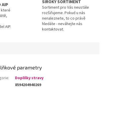
ŠIROKÝ SORTIMENT
 AIP
Sortiment pro Vás neustále
, které
rozšiřujeme. Pokud u nás
litě,
nenaleznete, to co právě
hledáte - neváhejte nás
el AIP.
kontaktovat.
lňkové parametry
gorie
:
Doplňky stravy
8594204940269