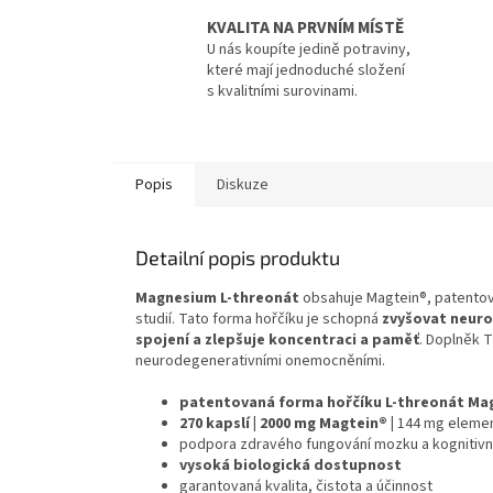
KVALITA NA PRVNÍM MÍSTĚ
U nás koupíte jedině potraviny,
které mají jednoduché složení
s kvalitními surovinami.
Popis
Diskuze
Detailní popis produktu
Magnesium L-threonát
obsahuje Magtein®, patentova
studií. Tato forma hořčíku je schopná
zvyšovat neuro
spojení a zlepšuje koncentraci a paměť
. Doplněk T
neurodegenerativními onemocněními.
patentovaná forma hořčíku L-threonát
Ma
270 kapslí | 2000 mg Magtein® |
144 mg elemen
podpora zdravého fungování mozku a kognitivní
vysoká biologická dostupnost
garantovaná kvalita, čistota a účinnost