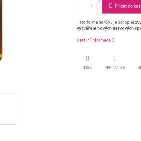
Přidat do koš
Tato forma hořčíku je schopná
zv
vytváření nových nervových spo
Detailní informace
TISK
ZEPTAT SE
S