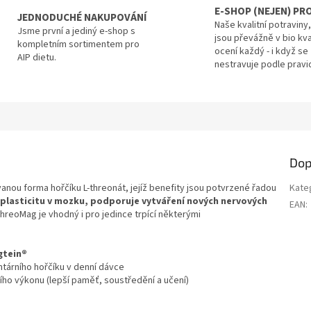
E-SHOP (NEJEN) PRO
JEDNODUCHÉ NAKUPOVÁNÍ
Naše kvalitní potraviny
Jsme první a jediný e-shop s
jsou převážně v bio kva
kompletním sortimentem pro
ocení každý - i když se
AIP dietu.
nestravuje podle pravid
Dop
nou forma hořčíku L-threonát, jejíž benefity jsou potvrzené řadou
Kate
plasticitu v mozku, podporuje vytváření nových nervových
EAN
:
hreoMag je vhodný i pro jedince trpící
některými
gtein®
tárního hořčíku v denní dávce
ho výkonu (lepší paměť, soustředění a učení)