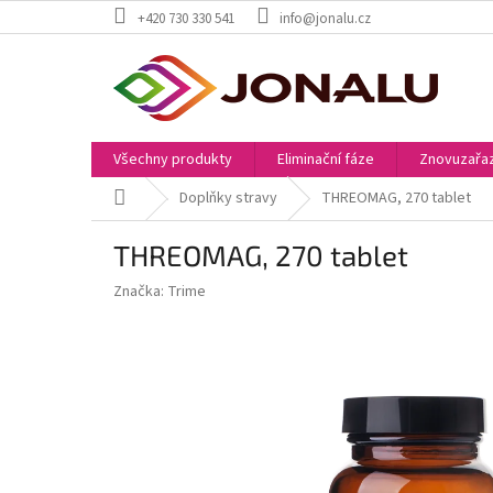
Přejít
+420 730 330 541
info@jonalu.cz
na
obsah
Všechny produkty
Eliminační fáze
Znovuzařaz
Domů
Doplňky stravy
THREOMAG, 270 tablet
THREOMAG, 270 tablet
Značka:
Trime