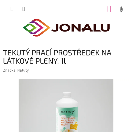
Přejít
NÁKUP
na
obsah
KOŠÍK
TEKUTÝ PRACÍ PROSTŘEDEK NA
LÁTKOVÉ PLENY, 1l
Značka:
Natuty