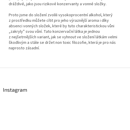
dráždivé, jako jsou rizikové konzervanty a vonné složky.
Proto jsme do složení zvolili vysokoprocentní alkohol, který
z prostředku můžete cítit pro jeho výraznější aroma i díky
absenci vonných složek, které by tuto charakteristickou vůni
„zakryly” svou vůní. Tato konzervační látka je jednou
z nejšetrnějších variant, jak se vyhnout ve složení látkám velmi
škodlivým a stále se držet non toxic filozofie, která je pro nás
naprosto zásadní.
Z
á
p
a
Instagram
t
í