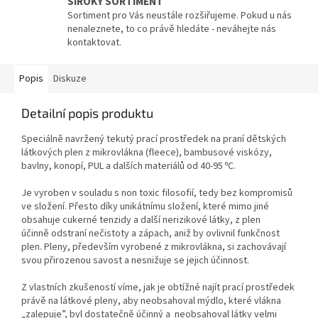
ŠIROKÝ SORTIMENT
Sortiment pro Vás neustále rozšiřujeme. Pokud u nás
nenaleznete, to co právě hledáte - neváhejte nás
kontaktovat.
Popis
Diskuze
Detailní popis produktu
Speciálně navržený tekutý prací prostředek na praní dětských
látkových plen z mikrovlákna (fleece), bambusové viskózy,
bavlny, konopí, PUL a dalších materiálů od 40-95 ºC.
Je vyroben v souladu s non toxic filosofií, tedy bez kompromisů
ve složení. Přesto díky unikátnímu složení, které mimo jiné
obsahuje cukerné tenzidy a další nerizikové látky, z plen
účinně odstraní nečistoty a zápach, aniž by ovlivnil funkčnost
plen. Pleny, především vyrobené z mikrovlákna, si zachovávají
svou přirozenou savost a nesnižuje se jejich účinnost.
Z vlastních zkušeností víme, jak je obtížné najít prací prostředek
právě na látkové pleny, aby neobsahoval mýdlo, které vlákna
„zalepuje”, byl dostatečně účinný a neobsahoval látky velmi