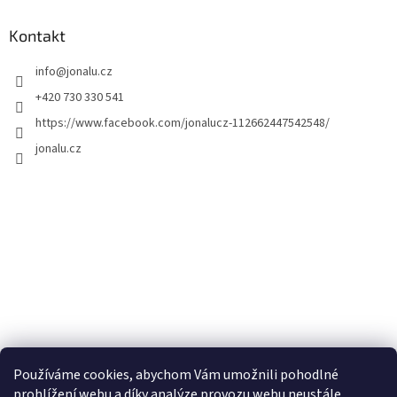
Kontakt
info
@
jonalu.cz
+420 730 330 541
https://www.facebook.com/jonalucz-112662447542548/
jonalu.cz
Používáme cookies, abychom Vám umožnili pohodlné
prohlížení webu a díky analýze provozu webu neustále