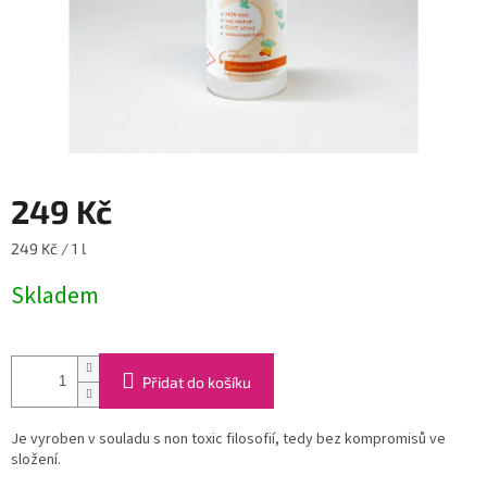
249 Kč
Měrná
249 Kč / 1 l
cena:
Skladem
Přidat do košíku
Je vyroben v souladu s non toxic filosofií, tedy bez kompromisů ve
složení.