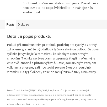
Sortiment pro Vás neustále rozšiřujeme. Pokud u nás
nenaleznete, to co právě hledáte - neváhejte nás
kontaktovat.
Popis
Diskuze
Detailní popis produktu
Pokud při autoimunitním protokolu potřebujete rychlý a zdravý
zdroj energie, může být datlová tyčinka skvělou volbou. Datlová
tyčinka je vynikající alternativou ke sladkým a nezdravým
snackům.
Tyčinka se švestkami a tigernuts (tygřími ořechy)
je
chuťově lahodná a přitom výživná. Datle jsou skvělým zdrojem
vlákniny a energie, zatímco lyofilizované švestky jsou plné
vitamínu C a tygří ořechy zase obsahují zdravé tuky a bílkoviny.
Dle nařízení Komise (EU) č. 1924/2006, kterým se zřizuje seznam schválených
zdravotních tvrzení při označování potravin je povoleno použít pouze zdravotní
tvrzení posouzená Evropským vědeckým poradním orgánem (EFSA), který hodnotil
účinky potravin a živin na naše zdraví.