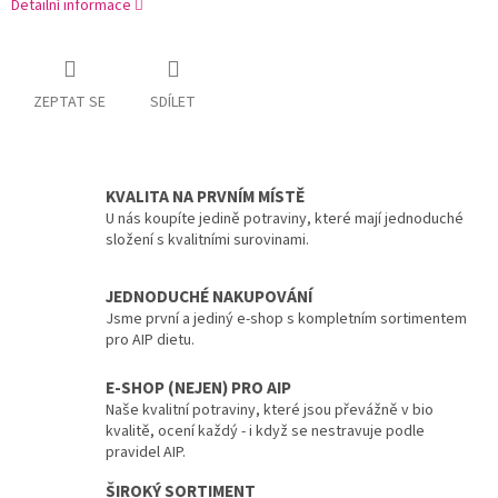
Detailní informace
ZEPTAT SE
SDÍLET
KVALITA NA PRVNÍM MÍSTĚ
U nás koupíte jedině potraviny, které mají jednoduché
složení s kvalitními surovinami.
JEDNODUCHÉ NAKUPOVÁNÍ
Jsme první a jediný e-shop s kompletním sortimentem
pro AIP dietu.
E-SHOP (NEJEN) PRO AIP
Naše kvalitní potraviny, které jsou převážně v bio
kvalitě, ocení každý - i když se nestravuje podle
pravidel AIP.
ŠIROKÝ SORTIMENT