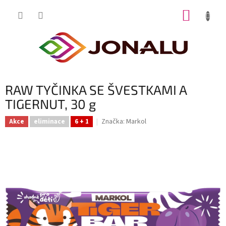
Přejít
NÁKUP
na
obsah
KOŠÍK
RAW TYČINKA SE ŠVESTKAMI A
TIGERNUT, 30 g
Značka:
Markol
Akce
eliminace
6 + 1