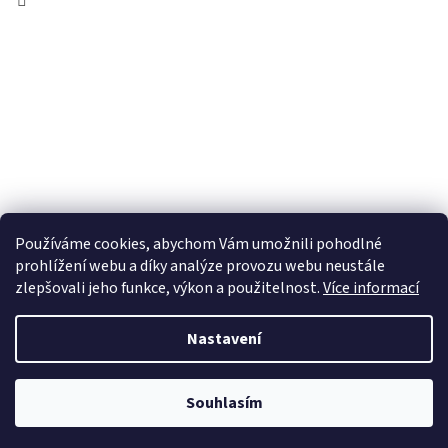
Používáme cookies, abychom Vám umožnili pohodlné
prohlížení webu a díky analýze provozu webu neustále
zlepšovali jeho funkce, výkon a použitelnost.
Více informací
Nastavení
Vytvořil Shoptet
Souhlasím
Copyright 2026
JONALU.CZ
. Všechna práva vyhrazena.