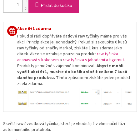
Přidat do košíku
Akce 6+1 zdarma
Pokud si rádi dopřáváte datlové raw tyčinky máme pro Vás
akci! Princip akce je jednoduchý. Pokud si zakoupíte 6 kusů
raw tyčinky od značky Markol, získáte 1 kus zdarma jako
dárek. Akce se vztahuje pouze na produkt
raw tyčinka
ananasová s kokosem
a
raw tyčinka s jahodami a tigernut.
Produkty je možné vzájemně kombinovat.
Abyste mohli
využít akci 6+1, musíte do košíku vložit celkem 7 kusů
daného produktu.
Tímto způsobem získáte jeden produkt
zcela zdarma.
Skvělá raw švestková tyčinka, která je vhodná již v eliminační fázi
autoimunitního protokolu.