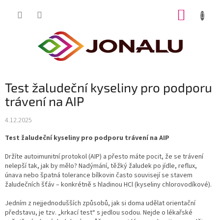
Přejít
NÁKUP
na
obsah
KOŠÍK
Test žaludeční kyseliny pro podporu
trávení na AIP
4.12.2025
Test žaludeční kyseliny pro podporu trávení na AIP
Držíte autoimunitní protokol (AIP) a přesto máte pocit, že se trávení
nelepší tak, jak by mělo? Nadýmání, těžký žaludek po jídle, reflux,
únava nebo špatná tolerance bílkovin často souvisejí se stavem
žaludečních šťáv – konkrétně s hladinou HCl (kyseliny chlorovodíkové).
Jedním z nejjednodušších způsobů, jak si doma udělat orientační
představu, je tzv. „krkací test“ s jedlou sodou. Nejde o lékařské