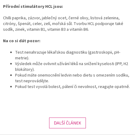
Přírodní stimulátory HCL jsou:
Chilli paprika, zázvor, jablečný ocet, černé olivy, listová zelenina,
citróny, špenát, celer, zelí, mořská sůl. Tvorbu HCL podporuje také
sodík, zinek, vitamin B1, vitamin B3 a vitamín B6.
Na co si dát pozor:
Test nenahrazuje lékařskou diagnostiku (gastroskopii, pH-
metrie).
Výsledek může ovlivnit užívání léků na snížení kyselosti (IPP, H2
blokátory).
Pokud máte onemocnění ledvin nebo dietu s omezením sodíku,
test neprovádějte.
Pokud test vyvolá bolest, pálení či nevolnost, reagujte opatrně.
DALŠÍ ČLÁNEK