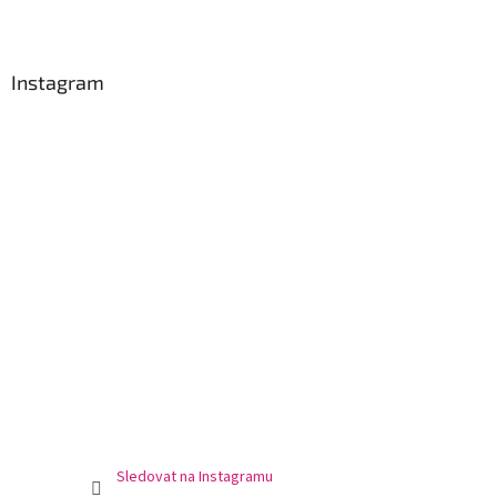
Z
á
p
a
Instagram
t
í
Sledovat na Instagramu