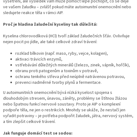
vyšetření, ale výsledek vám může pomoct lépe pochopit, co se děje
ve vašem žaludku – zvlášť pokud máte autoimunitní onemocnění nebo
sledujete reakce těla v rámci AIP.
Proč je hladina žaludeční kyseliny tak důležitá:
Kyselina chlorovodíková (HCl) tvoří základ žaludečních šťáv. Ovlivňuje
nejen pocit po jídle, ale také celkové zdraví trávení:
rozklad bílkovin (např. maso, ryby, vejce, kolagen),
aktivaci trávicích enzymů,
vstřebávání důležitých minerálů (železo, zinek, vápník, hořčík),
obranu proti patogenům a toxinům v potravě,
ochranu tenkého střeva před neúplně natrávenou potravou,
prevenci nadměrné tvorby plynů a fermentace.
U autoimunitních onemocnění bývá nízká kyselost spojena s
dlouhodobým stresem, únavou, záněty, problémy se štítnou žlázou
nebo špatnou funkcí nervové soustavy. Proto je AIP o komplexní
podpoře těla, ne jen o restrikcích. Mnohdy se ukáže, že nestačí jen
vyřadit potraviny – je potřeba podpořit žaludek, játra, nervový systém,
a tím zlepšit celkové trávení.
Jak funguje domácí test se sodou: