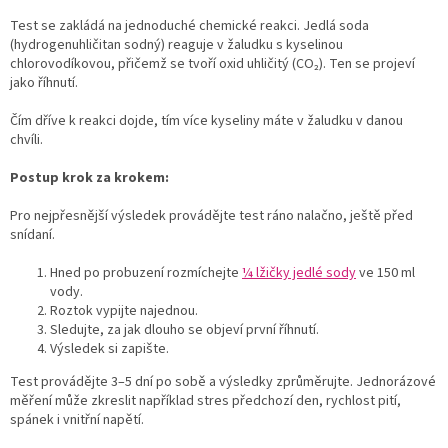
Test se zakládá na jednoduché chemické reakci. Jedlá soda
(hydrogenuhličitan sodný) reaguje v žaludku s kyselinou
chlorovodíkovou, přičemž se tvoří oxid uhličitý (CO₂). Ten se projeví
jako říhnutí.
Čím dříve k reakci dojde, tím více kyseliny máte v žaludku v danou
chvíli.
Postup krok za krokem:
Pro nejpřesnější výsledek provádějte test ráno nalačno, ještě před
snídaní.
Hned po probuzení rozmíchejte
¼ lžičky jedlé sody
ve 150 ml
vody.
Roztok vypijte najednou.
Sledujte, za jak dlouho se objeví první říhnutí.
Výsledek si zapište.
Test provádějte 3–5 dní po sobě a výsledky zprůměrujte. Jednorázové
měření může zkreslit například stres předchozí den, rychlost pití,
spánek i vnitřní napětí.