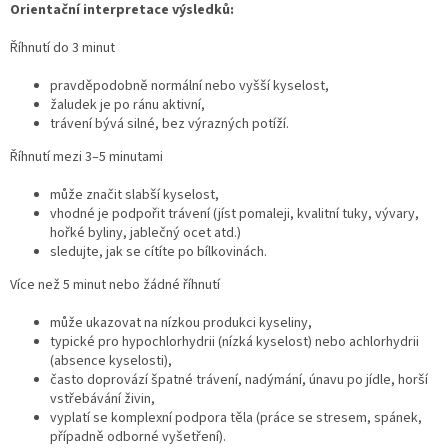
Orientační interpretace výsledků:
Říhnutí do 3 minut
pravděpodobně normální nebo vyšší kyselost,
žaludek je po ránu aktivní,
trávení bývá silné, bez výrazných potíží.
Říhnutí mezi 3–5 minutami
může značit slabší kyselost,
vhodné je podpořit trávení (jíst pomaleji, kvalitní tuky, vývary,
hořké byliny, jablečný ocet atd.)
sledujte, jak se cítíte po bílkovinách.
Více než 5 minut nebo žádné říhnutí
může ukazovat na nízkou produkci kyseliny,
typické pro hypochlorhydrii (nízká kyselost) nebo achlorhydrii
(absence kyselosti),
často doprovází špatné trávení, nadýmání, únavu po jídle, horší
vstřebávání živin,
vyplatí se komplexní podpora těla (práce se stresem, spánek,
případně odborné vyšetření).