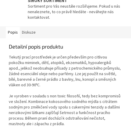
ŠIROKÝ SORTIMENT
Sortiment pro Vás neustále rozšiřujeme. Pokud u nás
nenaleznete, to co právě hledáte - neváhejte nás
kontaktovat.
Popis
Diskuze
Detailní popis produktu
Tekutý prací prostředek je určen především pro citlivou
pokožku miminek, dětí, atopiků, ekzematiků, hypoalergiků
apod., jelikož neobsahuje přísady z petrochemického průmyslu,
žádné esenciální oleje nebo parfémy. Lze jej použít na světlé,
bílé, barevné a černé prádlo z bavlny, lnu, konopí a směsných
vláken od 30-90ºC.
Je vyroben v souladu s non toxic filosofií, tedy bez kompromisů
ve složení. Kombinace kokosového sodného mýdla s citrátem
sodným pro změkčení vody spolu s cukernými tenzidy a dalšími
nerizikovými látkami zajišťují šetrnost a funkčnost pracího
procesu. Během praní dochází k odstraňování nečistot,
mastnoty ale i zápachu z prádla.