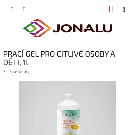
Přejít
NÁKUP
na
obsah
KOŠÍK
PRACÍ GEL PRO CITLIVÉ OSOBY A
DĚTI, 1l
Značka:
Natuty