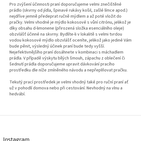
Pro zvýšení účinnosti praní doporučujeme velmi znečištěné
prádlo (skvrny od jídla, špinavé rukávy košil, zašlé límce apod.)
nejdříve jemně předeprat ručně mýdlem a až poté vložit do
pračky. Velmi vhodné je mýdlo kokosové s vůní citrónu, jelikož je
díky obsahu d-limonene (přirozená složka esenciálního oleje)
obzvlášť účinné na skvrny. Bydlíte-li v lokalitě s velmi tvrdou
vodou kokosové mýdlo obzvlášť oceníte, jelikož jako jediné Vám
bude pěnit, výsledný účinek praní bude tedy vyšší.
Nejefektivnějšího praní dosáhnete v kombinaci s máchadlem
prádla. V případě výskytu bílých šmouh, zápachu z oblečení či
šednutí prádla doporučujeme upravit dávkování pracího
prostředku dle níže zmíněného návodu a nepřeplňovat pračku.
Tekutý prací prostředek je velmi vhodný také pro ruční praní ať
už v pohodlí domova nebo při cestování. Nevhodný na vlnu a
hedvábí.
Z
á
p
a
Instagram