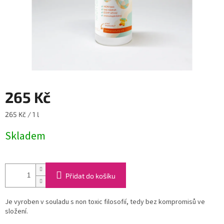
265 Kč
Měrná
265 Kč / 1 l
cena:
Skladem
Přidat do košíku
Je vyroben v souladu s non toxic filosofií, tedy bez kompromisů ve
složení.