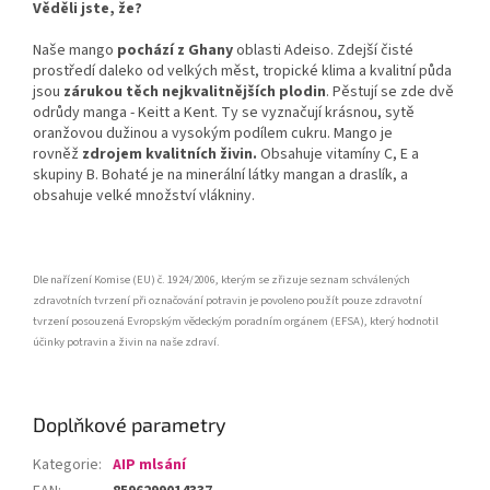
Věděli jste, že?
Naše mango
pochází z Ghany
oblasti Adeiso. Zdejší čisté
prostředí daleko od velkých měst, tropické klima a kvalitní půda
jsou
zárukou těch nejkvalitnějších plodin
. Pěstují se zde dvě
odrůdy manga - Keitt a Kent. Ty se vyznačují krásnou, sytě
oranžovou dužinou a vysokým podílem cukru. Mango je
rovněž
zdrojem kvalitních živin.
Obsahuje vitamíny C, E a
skupiny B. Bohaté je na minerální látky mangan a draslík, a
obsahuje velké množství vlákniny.
Dle nařízení Komise (EU) č. 1924/2006, kterým se zřizuje seznam schválených
zdravotních tvrzení při označování potravin je povoleno použít pouze zdravotní
tvrzení posouzená Evropským vědeckým poradním orgánem (EFSA), který hodnotil
účinky potravin a živin na naše zdraví.
Doplňkové parametry
Kategorie
:
AIP mlsání