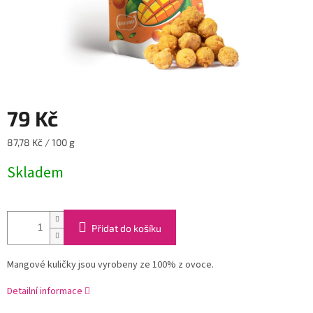
79 Kč
Měrná
87,78 Kč / 100 g
cena:
Skladem
Přidat do košíku
Mangové kuličky jsou vyrobeny ze 100% z ovoce.
Detailní informace