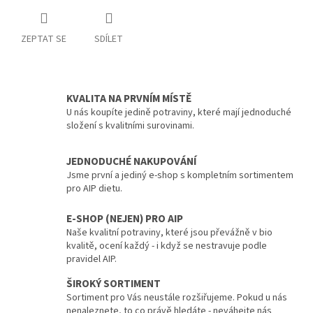
ZEPTAT SE
SDÍLET
KVALITA NA PRVNÍM MÍSTĚ
U nás koupíte jedině potraviny, které mají jednoduché
složení s kvalitními surovinami.
JEDNODUCHÉ NAKUPOVÁNÍ
Jsme první a jediný e-shop s kompletním sortimentem
pro AIP dietu.
E-SHOP (NEJEN) PRO AIP
Naše kvalitní potraviny, které jsou převážně v bio
kvalitě, ocení každý - i když se nestravuje podle
pravidel AIP.
ŠIROKÝ SORTIMENT
Sortiment pro Vás neustále rozšiřujeme. Pokud u nás
nenaleznete, to co právě hledáte - neváhejte nás