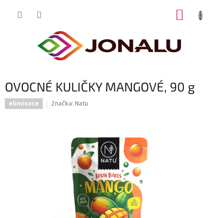
Přejít
NÁKUP
na
obsah
KOŠÍK
OVOCNÉ KULIČKY MANGOVÉ, 90 g
Značka:
Natu
eliminace