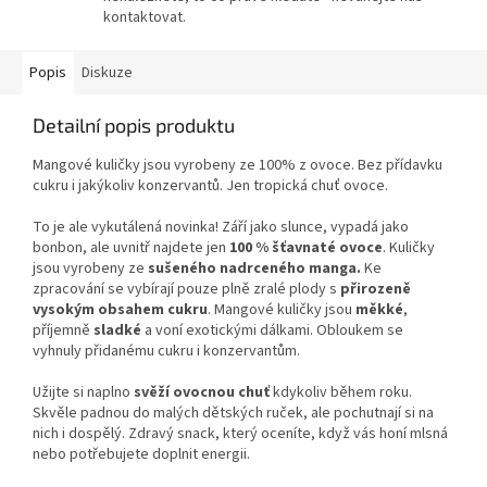
kontaktovat.
Popis
Diskuze
Detailní popis produktu
Mangové kuličky jsou vyrobeny ze 100% z ovoce. Bez přídavku
cukru i jakýkoliv konzervantů. Jen tropická chuť ovoce.
To je ale vykutálená novinka! Září jako slunce, vypadá jako
bonbon, ale uvnitř najdete jen
100 % šťavnaté ovoce
. Kuličky
jsou vyrobeny ze
sušeného nadrceného manga.
Ke
zpracování se vybírají pouze plně zralé plody s
přirozeně
vysokým obsahem cukru
. Mangové kuličky jsou
měkké
,
příjemně
sladké
a voní exotickými dálkami. Obloukem se
vyhnuly přidanému cukru i konzervantům.
Užijte si naplno
svěží ovocnou chuť
kdykoliv během roku.
Skvěle padnou do malých dětských ruček, ale pochutnají si na
nich i dospělý. Zdravý snack, který oceníte, když vás honí mlsná
nebo potřebujete doplnit energii.