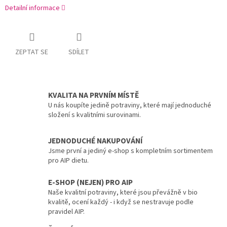
Detailní informace
ZEPTAT SE
SDÍLET
KVALITA NA PRVNÍM MÍSTĚ
U nás koupíte jedině potraviny, které mají jednoduché
složení s kvalitními surovinami.
JEDNODUCHÉ NAKUPOVÁNÍ
Jsme první a jediný e-shop s kompletním sortimentem
pro AIP dietu.
E-SHOP (NEJEN) PRO AIP
Naše kvalitní potraviny, které jsou převážně v bio
kvalitě, ocení každý - i když se nestravuje podle
pravidel AIP.