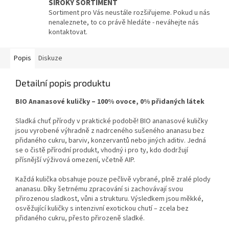
ŠIROKÝ SORTIMENT
Sortiment pro Vás neustále rozšiřujeme. Pokud u nás
nenaleznete, to co právě hledáte - neváhejte nás
kontaktovat.
Popis
Diskuze
Detailní popis produktu
BIO Ananasové kuličky – 100% ovoce, 0% přidaných látek
Sladká chuť přírody v praktické podobě! BIO ananasové kuličky
jsou vyrobené výhradně z nadrceného sušeného ananasu bez
přidaného cukru, barviv, konzervantů nebo jiných aditiv. Jedná
se o čistě přírodní produkt, vhodný i pro ty, kdo dodržují
přísnější výživová omezení, včetně AIP.
Každá kulička obsahuje pouze pečlivě vybrané, plně zralé plody
ananasu. Díky šetrnému zpracování si zachovávají svou
přirozenou sladkost, vůni a strukturu. Výsledkem jsou měkké,
osvěžující kuličky s intenzivní exotickou chutí – zcela bez
přidaného cukru, přesto přirozeně sladké.