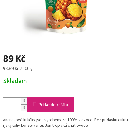
89 Kč
Měrná
98,89 Kč / 100 g
cena:
Skladem
Přidat do košíku
Ananasové kuličky jsou vyrobeny ze 100% z ovoce. Bez přídavku cukru
i jakýkoliv konzervantů. Jen tropická chuť ovoce.