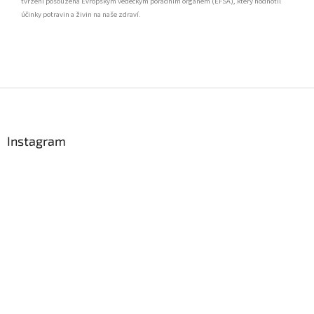
tvrzení posouzená Evropským vědeckým poradním orgánem (EFSA), který hodnotil
účinky potravin a živin na naše zdraví.
Z
á
p
a
Instagram
t
í