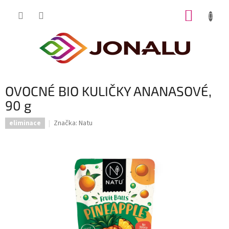
Přejít
NÁKUP
na
obsah
KOŠÍK
OVOCNÉ BIO KULIČKY ANANASOVÉ,
90 g
Značka:
Natu
eliminace