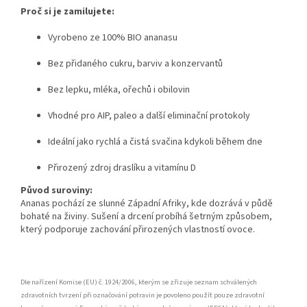
Proč si je zamilujete:
Vyrobeno ze 100% BIO ananasu
Bez přidaného cukru, barviv a konzervantů
Bez lepku, mléka, ořechů i obilovin
Vhodné pro AIP, paleo a další eliminační protokoly
Ideální jako rychlá a čistá svačina kdykoli během dne
Přirozený zdroj draslíku a vitamínu D
Původ suroviny:
Ananas pochází ze slunné Západní Afriky, kde dozrává v půdě
bohaté na živiny. Sušení a drcení probíhá šetrným způsobem,
který podporuje zachování přirozených vlastností ovoce.
Dle nařízení Komise (EU) č. 1924/2006, kterým se zřizuje seznam schválených
zdravotních tvrzení při označování potravin je povoleno použít pouze zdravotní