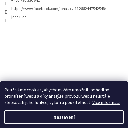
+420 730 330 541
https://www.facebook.com/jonalucz-112662447542548/
jonalu.cz
Používáme cookies, abychom Vám umožnili pohodlné
prohlížení webu a díky analýze provozu webu neustále
zlepšovali jeho funkce, výkon a použitelnost.
Více informací
Nastavení
Vytvořil Shoptet