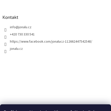
Kontakt
info
@
jonalu.cz
+420 730 330 541
https://www.facebook.com/jonalucz-112662447542548/
jonalu.cz