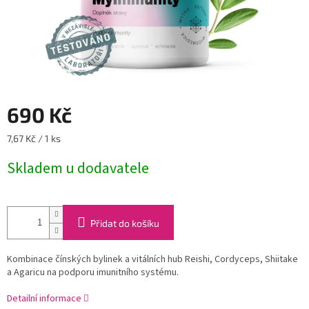
690 Kč
Měrná
7,67 Kč / 1 ks
cena:
Skladem u dodavatele
Přidat do košíku
Kombinace čínských bylinek a vitálních hub Reishi, Cordyceps, Shiitake
a Agaricu na podporu imunitního systému.
Detailní informace