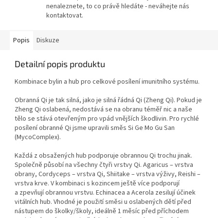
nenaleznete, to co právě hledáte - neváhejte nás
kontaktovat.
Popis
Diskuze
Detailní popis produktu
Kombinace bylin a hub pro celkové posílení imunitního systému.
Obranná Qi je tak silná, jako je silná řádná Qi (Zheng Qi). Pokud je
Zheng Qi oslabená, nedostává se na obranu téměř nic a naše
tělo se stává otevřeným pro vpád vnějších škodlivin. Pro rychlé
posílení obranné Qi jsme upravili směs Si Ge Mo Gu San
(MycoComplex).
Každá z obsažených hub podporuje obrannou Qi trochu jinak.
Společně působí na všechny čtyři vrstvy Qi. Agaricus – vrstva
obrany, Cordyceps – vrstva Qi, Shiitake – vrstva výživy, Reishi –
vrstva krve. V kombinaci s kozincem ještě více podporují
a zpevňují obrannou vrstvu. Echinacea a Acerola zesilují účinek
vitálních hub. Vhodné je použití směsi u oslabených dětí před
nástupem do školky/školy, ideálně 1 měsíc před příchodem