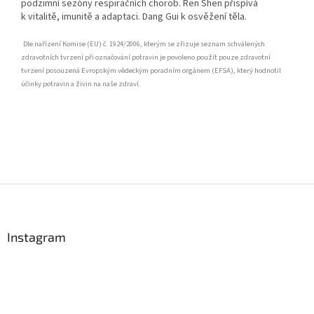
podzimní sezóny respiračních chorob. Ren Shen přispívá
k vitalitě, imunitě a adaptaci. Dang Gui k osvěžení těla.
Dle nařízení Komise (EU) č. 1924/2006, kterým se zřizuje seznam schválených
zdravotních tvrzení při označování potravin je povoleno použít pouze zdravotní
tvrzení posouzená Evropským vědeckým poradním orgánem (EFSA), který hodnotil
účinky potravin a živin na naše zdraví.
Z
á
p
a
Instagram
t
í