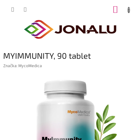
Přejít
NÁKUP
na
obsah
KOŠÍK
MYIMMUNITY, 90 tablet
Značka:
MycoMedica