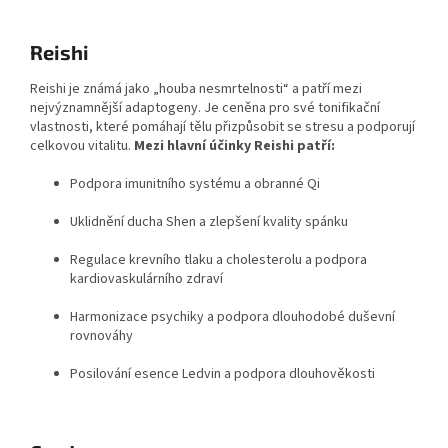
Reishi
Reishi je známá jako „houba nesmrtelnosti“ a patří mezi
nejvýznamnější adaptogeny. Je ceněna pro své tonifikační
vlastnosti, které pomáhají tělu přizpůsobit se stresu a podporují
celkovou vitalitu.
Mezi hlavní účinky Reishi patří:
Podpora imunitního systému a obranné Qi
Uklidnění ducha Shen a zlepšení kvality spánku
Regulace krevního tlaku a cholesterolu a podpora
kardiovaskulárního zdraví
Harmonizace psychiky a podpora dlouhodobé duševní
rovnováhy
Posilování esence Ledvin a podpora dlouhověkosti