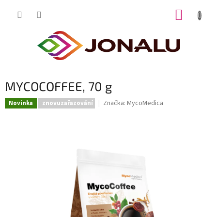
Přejít
NÁKUP
na
obsah
KOŠÍK
MYCOCOFFEE, 70 g
Značka:
MycoMedica
Novinka
znovuzařazování