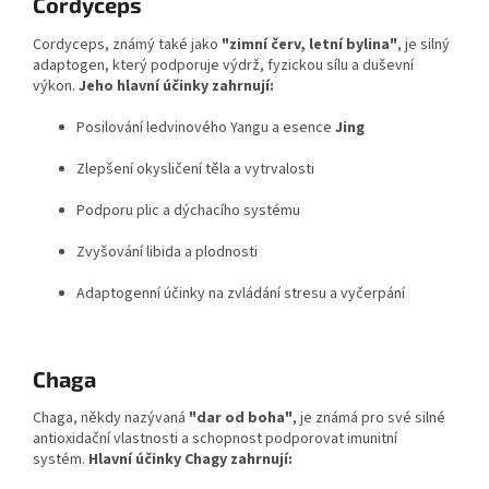
Cordyceps
Cordyceps, známý také jako
"zimní červ, letní bylina"
, je silný
adaptogen, který podporuje výdrž, fyzickou sílu a duševní
výkon.
Jeho hlavní účinky zahrnují:
Posilování ledvinového Yangu a esence
Jing
Zlepšení okysličení těla a vytrvalosti
Podporu plic a dýchacího systému
Zvyšování libida a plodnosti
Adaptogenní účinky na zvládání stresu a vyčerpání
Chaga
Chaga, někdy nazývaná
"dar od boha"
, je známá pro své silné
antioxidační vlastnosti a schopnost podporovat imunitní
systém.
Hlavní účinky Chagy zahrnují: