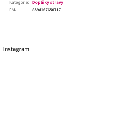
Kategorie
:
Doplňky stravy
EAN
:
8594167650717
Z
á
p
a
Instagram
t
í