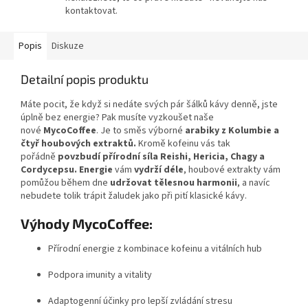
kontaktovat.
Popis
Diskuze
Detailní popis produktu
Máte pocit, že když si nedáte svých pár šálků kávy denně, jste
úplně bez energie? Pak musíte vyzkoušet naše
nové
MycoCoffee
. Je to směs výborné
arabiky z Kolumbie a
čtyř houbových extraktů.
Kromě kofeinu vás tak
pořádně
povzbudí přírodní síla Reishi, Hericia, Chagy a
Cordycepsu.
Energie
vám
vydrží déle
, houbové extrakty vám
pomůžou během dne
udržovat tělesnou harmonii
, a navíc
nebudete tolik trápit žaludek jako při pití klasické kávy.
Výhody
Myco
Coffee:
Přírodní energie z kombinace kofeinu a vitálních hub
Podpora imunity a vitality
Adaptogenní účinky pro lepší zvládání stresu