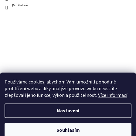
jonalu.cz
Používáme cookies, abychom Vám umožnili pohodlné
prohlížení webu a díky analýze provozu webu neustále
zlepšovali jeho funkce, výkon a použitelnost.
Více informací
Nastavení
Vytvořil Shoptet
Souhlasím
Copyright 2026
JONALU.CZ
. Všechna práva vyhrazena.