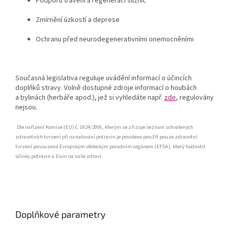
Podporu trávení a regeneraci sliznic
Zmírnění úzkostí a deprese
Ochranu před neurodegenerativními onemocněními
Současná legislativa reguluje uvádění informací o účincích
doplňků stravy. Volně dostupné zdroje informací o houbách
a bylinách (herbáře apod.), jež si vyhledáte např.
zde
, regulovány
nejsou.
Dle nařízení Komise (EU) č. 1924/2006, kterým se zřizuje seznam schválených
zdravotních tvrzení při označování potravin je povoleno použít pouze zdravotní
tvrzení posouzená Evropským vědeckým poradním orgánem (EFSA), který hodnotil
účinky potravin a živin na naše zdraví.
Doplňkové parametry