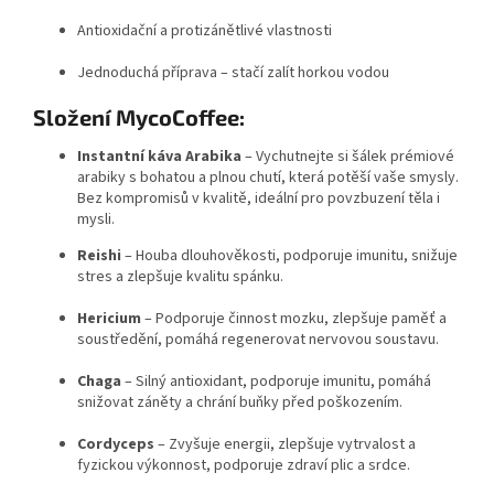
Antioxidační a protizánětlivé vlastnosti
Jednoduchá příprava – stačí zalít horkou vodou
Složení
Myco
Coffee:
Instantní káva Arabika
– Vychutnejte si šálek prémiové
arabiky s bohatou a plnou chutí, která potěší vaše smysly.
Bez kompromisů v kvalitě, ideální pro povzbuzení těla i
mysli.
Reishi
– Houba dlouhověkosti, podporuje imunitu, snižuje
stres a zlepšuje kvalitu spánku.
Hericium
– Podporuje činnost mozku, zlepšuje paměť a
soustředění, pomáhá regenerovat nervovou soustavu.
Chaga
– Silný antioxidant, podporuje imunitu, pomáhá
snižovat záněty a chrání buňky před poškozením.
Cordyceps
– Zvyšuje energii, zlepšuje vytrvalost a
fyzickou výkonnost, podporuje zdraví plic a srdce.