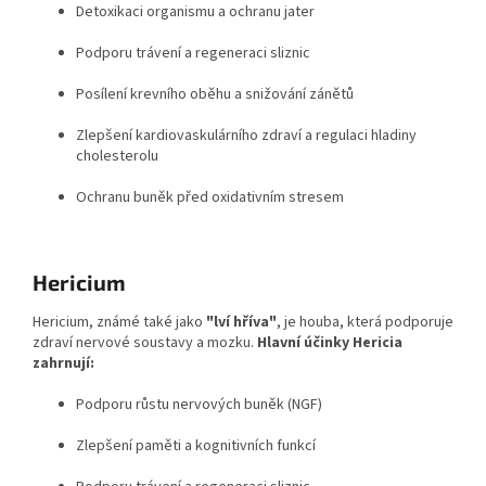
Detoxikaci organismu a ochranu jater
Podporu trávení a regeneraci sliznic
Posílení krevního oběhu a snižování zánětů
Zlepšení kardiovaskulárního zdraví a regulaci hladiny
cholesterolu
Ochranu buněk před oxidativním stresem
Hericium
Hericium, známé také jako
"lví hříva"
, je houba, která podporuje
zdraví nervové soustavy a mozku.
Hlavní účinky Hericia
zahrnují:
Podporu růstu nervových buněk (NGF)
Zlepšení paměti a kognitivních funkcí