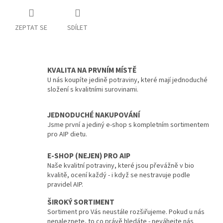
ZEPTAT SE
SDÍLET
KVALITA NA PRVNÍM MÍSTĚ
U nás koupíte jedině potraviny, které mají jednoduché
složení s kvalitními surovinami.
JEDNODUCHÉ NAKUPOVÁNÍ
Jsme první a jediný e-shop s kompletním sortimentem
pro AIP dietu.
E-SHOP (NEJEN) PRO AIP
Naše kvalitní potraviny, které jsou převážně v bio
kvalitě, ocení každý - i když se nestravuje podle
pravidel AIP.
ŠIROKÝ SORTIMENT
Sortiment pro Vás neustále rozšiřujeme. Pokud u nás
nenaleznete, to co právě hledáte - neváhejte nás