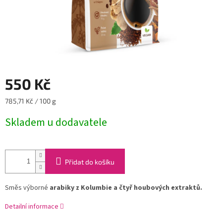
550 Kč
Měrná
785,71 Kč / 100 g
cena:
Skladem u dodavatele
Přidat do košíku
Směs výborné
arabiky z Kolumbie a čtyř houbových extraktů.
Detailní informace