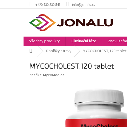
Přejít
+420 730 330 541
info@jonalu.cz
na
obsah
Všechny produkty
Eliminační fáze
Znovuzařaz
Domů
Doplňky stravy
MYCOCHOLEST,120 tablet
MYCOCHOLEST,120 tablet
Značka:
MycoMedica