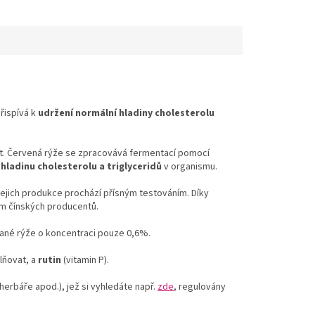
řispívá k
udržení normální hladiny cholesterolu
e let. Červená rýže se zpracovává fermentací pomocí
ladinu cholesterolu a triglyceridů
v organismu.
jejich produkce prochází přísným testováním. Díky
lém čínských producentů.
vané rýže o koncentraci pouze 0,6%.
lňovat, a
rutin
(vitamin P).
herbáře apod.), jež si vyhledáte např.
zde
, regulovány