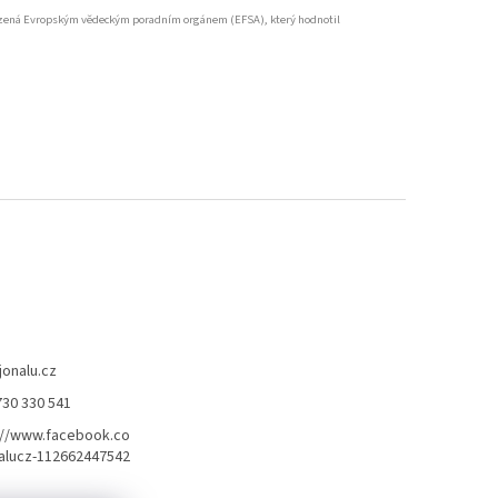
souzená Evropským vědeckým poradním orgánem (EFSA), který hodnotil
jonalu.cz
730 330 541
://www.facebook.co
alucz-112662447542