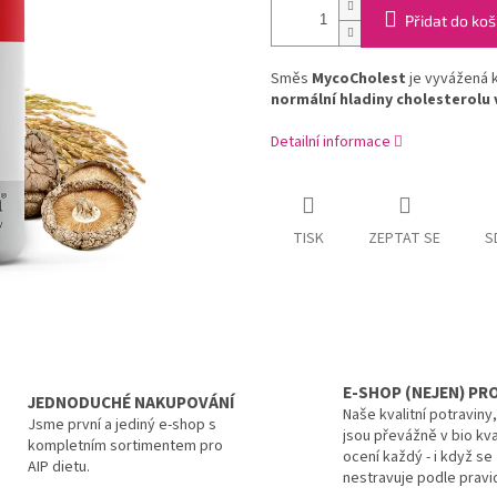
Přidat do koš
Směs
MycoCholest
je vyvážená 
normální hladiny cholesterolu v
Detailní informace
TISK
ZEPTAT SE
S
E-SHOP (NEJEN) PRO
JEDNODUCHÉ NAKUPOVÁNÍ
Naše kvalitní potraviny
Jsme první a jediný e-shop s
jsou převážně v bio kva
kompletním sortimentem pro
ocení každý - i když se
AIP dietu.
nestravuje podle pravid