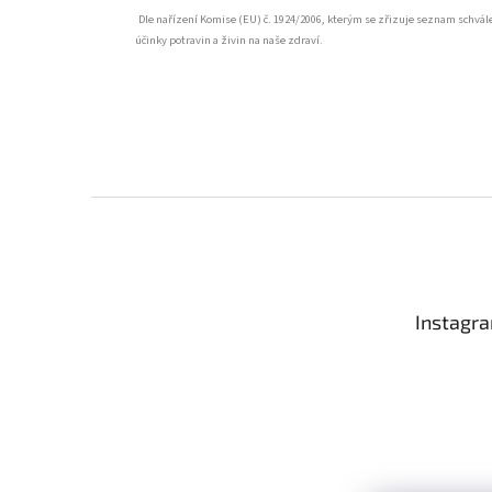
Dle nařízení Komise (EU) č. 1924/2006, kterým se zřizuje seznam schvá
účinky potravin a živin na naše zdraví.
Z
á
p
a
t
Instagr
í