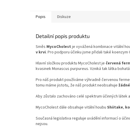
Popis
Diskuze
Detailní popis produktu
Směs
MycoCholest
je vyvážená kombinace vitální h
v krvi
. Pro podporu účinku jsme přidali také koenzym Q
Hlavní složkou produktu MycoCholest je
červená fer
kvasinek Monascus purpureus. Vzniká tak látka bohat
Pro náš produkt používáme výhradně červenou fermen
tomu máme jistotu, že náš produkt neobsahuje
žádné
Aby zůstalo zachováno celé spektrum účinných látek 
MycoCholest dále obsahuje vitální houbu
Shiitake
,
ko
Současná legislativa reguluje uvádění informací o účin
nejsou.