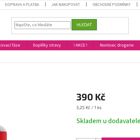
DOPRAVA A PLATBA
JAK NAKUPOVAT
OBCHODNÍ PODMÍNKY
HLEDAT
ovací fáze
Doplňky stravy
! AKCE !
Nontoxic drogerie
390 Kč
Měrná
3,25 Kč / 1 ks
cena:
Skladem u dodavatel