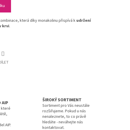
íku
kombinace, která díky
monakolinu přispívá k
udržení
 krvi
.
DÍLET
ŠIROKÝ SORTIMENT
 AIP
Sortiment pro Vás neustále
, které
rozšiřujeme. Pokud u nás
litě,
nenaleznete, to co právě
hledáte - neváhejte nás
el AIP.
kontaktovat.