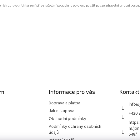
lených zdravotních tvrzení při označování potravin je povoleno použít pouze zdravotní tvrzení po
am
Informace pro vás
Kontakt
Doprava a platba
info
@
Jak nakupovat
+420 
Obchodní podmínky
https
Podmínky ochrany osobních
m/jon
údajů
548/