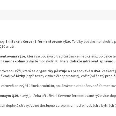
ouby
Shiitake
a
červené fermentované rýže.
Ta díky obsahu monakolinu p
10 a rutin.
mentovaná rýže
, která se používá v tradiční čínské medicíně již po tisíc
á na
monakoliny
(zvláště monakolin K), která
dokáže udržovat správnou h
tovanou rýži, která se
organicky pěstuje a zpracovává v USA
. Veškerá 
 škodlivé látky
(např. toxiny citrinin či nephrotoxin), což bývá častý prob
a zároveň se zvýšil účinek produktu, používáme extrakt červené fermento
enzym Q10
, který je třeba při užívání červené fermentované rýže více dop
cích doplňků stravy. Volně dostupné zdroje informací o houbách a bylinách (