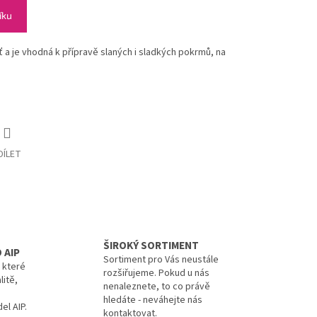
íku
 a je vhodná k přípravě slaných i sladkých pokrmů, na
DÍLET
ŠIROKÝ SORTIMENT
 AIP
Sortiment pro Vás neustále
, které
rozšiřujeme. Pokud u nás
litě,
nenaleznete, to co právě
hledáte - neváhejte nás
el AIP.
kontaktovat.