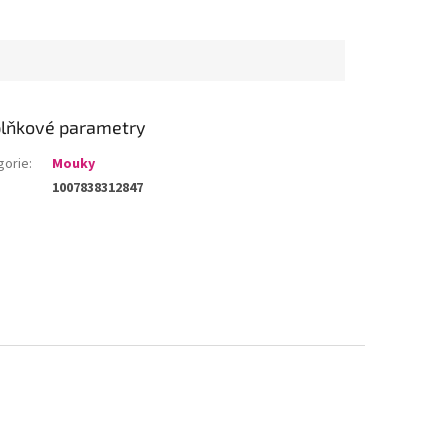
lňkové parametry
gorie
:
Mouky
1007838312847