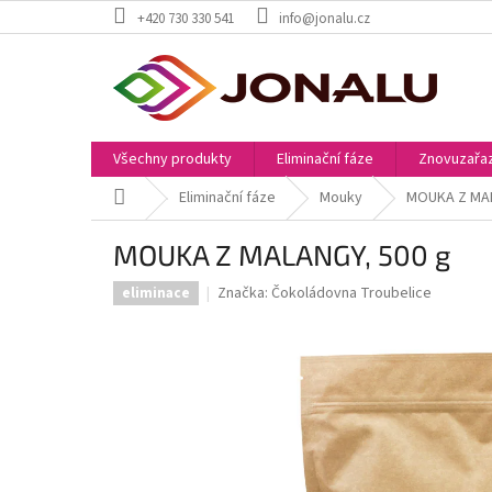
Přejít
+420 730 330 541
info@jonalu.cz
na
obsah
Všechny produkty
Eliminační fáze
Znovuzařaz
Domů
Eliminační fáze
Mouky
MOUKA Z MAL
MOUKA Z MALANGY, 500 g
Značka:
Čokoládovna Troubelice
eliminace