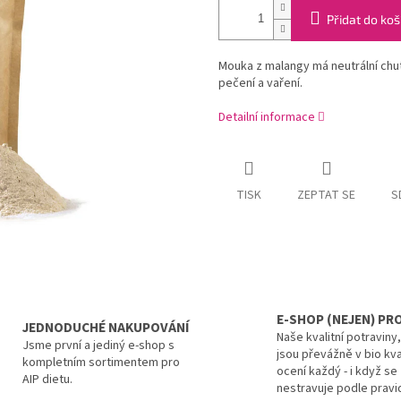
Přidat do koš
Mouka z malangy má neutrální chuť
pečení a vaření.
Detailní informace
TISK
ZEPTAT SE
S
E-SHOP (NEJEN) PRO
JEDNODUCHÉ NAKUPOVÁNÍ
Naše kvalitní potraviny
Jsme první a jediný e-shop s
jsou převážně v bio kva
kompletním sortimentem pro
ocení každý - i když se
AIP dietu.
nestravuje podle pravid