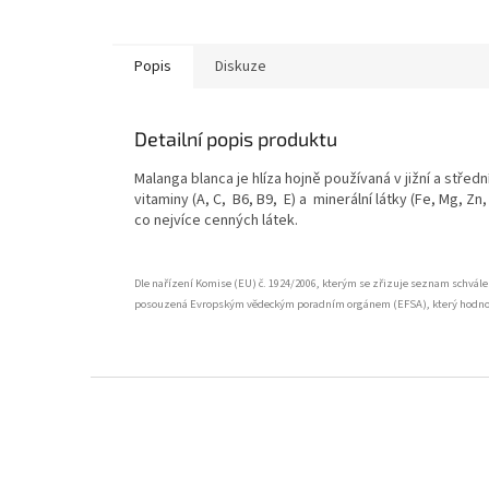
Popis
Diskuze
Detailní popis produktu
Malanga blanca je hlíza hojně používaná v jižní a stře
vitaminy (A, C, B6, B9, E) a minerální látky (Fe, Mg, Zn, 
co nejvíce cenných látek.
Dle nařízení Komise (EU) č. 1924/2006, kterým se zřizuje seznam schvále
posouzená Evropským vědeckým poradním orgánem (EFSA), který hodnotil
Z
á
p
a
t