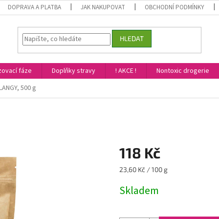
DOPRAVA A PLATBA
JAK NAKUPOVAT
OBCHODNÍ PODMÍNKY
HLEDAT
ovací fáze
Doplňky stravy
! AKCE !
Nontoxic drogerie
ANGY, 500 g
118 Kč
Měrná
23,60 Kč / 100 g
cena:
Skladem