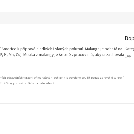
Dop
dní Americe k přípravě sladkých i slaných pokrmů. Malanga je bohatá na
Kate
P, K, Mn, Cu).
Mouka z malangy je šetrně zpracovaná, aby si zachovala
EAN
:
ných zdravotních tvrzení při označování potravin je povoleno použít pouze zdravotní tvrzení
 účinky potravin a živin na naše zdraví.