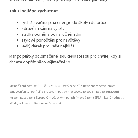
Jak si nejlépe vychutnat:
rychlá svačina plná energie do školy i do práce
zdravé mlsání na výlety
sladká odměna po náročném dni
stylové pohoštění pro návštěvy
jedlý dárek pro vaše nejbližší
Mango plátky polomáčené jsou delikatesou pro chvíle, kdy si
chcete dopřát něco výjimečného.
Dle nařízení Komise (EU) č. 1924/2006, kterým se zřizuje seznam schválených
zdravotních tvrzení při označování potravin je povoleno použít pouze zdravotní
tvrzení posouzená Evropským vědeckým poradním orgánem (EFSA), který hodnotil
účinky potravin a živin na naše zdraví.
Z
á