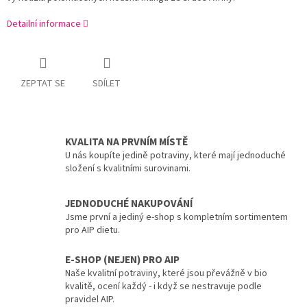
Detailní informace
ZEPTAT SE
SDÍLET
KVALITA NA PRVNÍM MÍSTĚ
U nás koupíte jedině potraviny, které mají jednoduché
složení s kvalitními surovinami.
JEDNODUCHÉ NAKUPOVÁNÍ
Jsme první a jediný e-shop s kompletním sortimentem
pro AIP dietu.
E-SHOP (NEJEN) PRO AIP
Naše kvalitní potraviny, které jsou převážně v bio
kvalitě, ocení každý - i když se nestravuje podle
pravidel AIP.