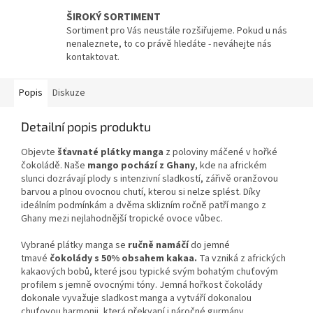
ŠIROKÝ SORTIMENT
Sortiment pro Vás neustále rozšiřujeme. Pokud u nás
nenaleznete, to co právě hledáte - neváhejte nás
kontaktovat.
Popis
Diskuze
Detailní popis produktu
Objevte
šťavnaté plátky manga
z poloviny máčené v hořké
čokoládě. Naše
mango pochází z Ghany
, kde na africkém
slunci dozrávají plody s intenzivní sladkostí, zářivě oranžovou
barvou a plnou ovocnou chutí, kterou si nelze splést. Díky
ideálním podmínkám a dvěma sklizním ročně patří mango z
Ghany mezi nejlahodnější tropické ovoce vůbec.
Vybrané plátky manga se
ručně namáčí
do jemné
tmavé
čokolády s 50% obsahem kakaa.
Ta vzniká z afrických
kakaových bobů, které jsou typické svým bohatým chuťovým
profilem s jemně ovocnými tóny. Jemná hořkost čokolády
dokonale vyvažuje sladkost manga a vytváří dokonalou
chuťovou harmonii, která překvapí i náročné gurmány.