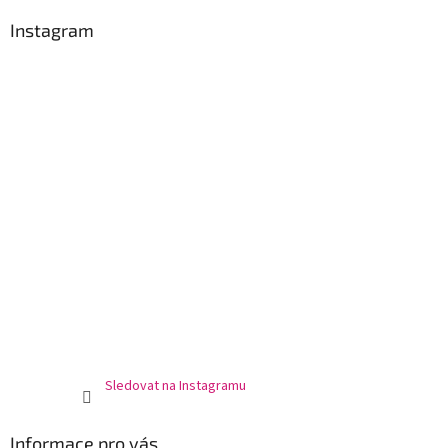
p
a
Instagram
t
í
Sledovat na Instagramu
Informace pro vás