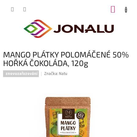
Přejít
NÁKUP
na
obsah
KOŠÍK
MANGO PLÁTKY POLOMÁČENÉ 50%
HOŘKÁ ČOKOLÁDA, 120g
Značka:
Natu
znovuzařazování