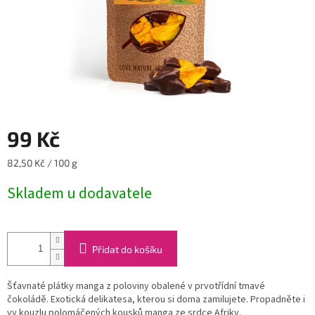
99 Kč
Měrná
82,50 Kč / 100 g
cena:
Skladem u dodavatele
Přidat do košíku
Šťavnaté plátky manga z poloviny obalené v prvotřídní tmavé
čokoládě. Exotická delikatesa, kterou si doma zamilujete. Propadněte i
vy kouzlu polomáčených kousků manga ze srdce Afriky.