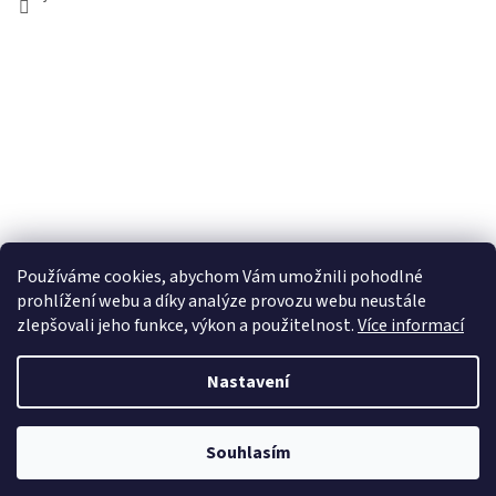
Používáme cookies, abychom Vám umožnili pohodlné
prohlížení webu a díky analýze provozu webu neustále
zlepšovali jeho funkce, výkon a použitelnost.
Více informací
Nastavení
Vytvořil Shoptet
Souhlasím
Copyright 2026
JONALU.CZ
. Všechna práva vyhrazena.