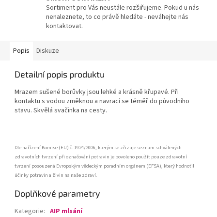
Sortiment pro Vás neustále rozšiřujeme. Pokud u nás
nenaleznete, to co právě hledáte - neváhejte nás
kontaktovat.
Popis
Diskuze
Detailní popis produktu
Mrazem sušené borůvky jsou lehké a krásně křupavé. Při
kontaktu s vodou změknou a navrací se téměř do původního
stavu. Skvělá svačinka na cesty.
Dle nařízení Komise (EU) č. 1924/2006, kterým se zřizuje seznam schválených
zdravotních tvrzení při označování potravin je povoleno použít pouze zdravotní
tvrzení posouzená Evropským vědeckým poradním orgánem (EFSA), který hodnotil
účinky potravin a živin na naše zdraví.
Doplňkové parametry
Kategorie
:
AIP mlsání