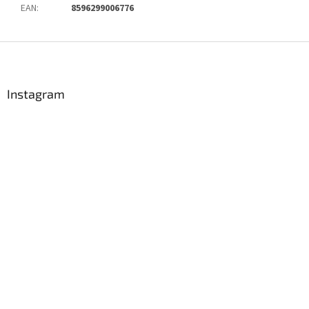
EAN
:
8596299006776
Z
á
p
a
Instagram
t
í