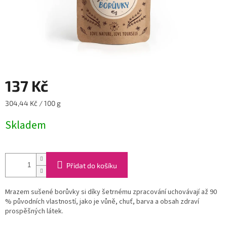
137 Kč
Měrná
304,44 Kč / 100 g
cena:
Skladem
Přidat do košíku
Mrazem sušené borůvky si díky šetrnému zpracování uchovávají až 90
% původních vlastností, jako je vůně, chuť, barva a obsah zdraví
prospěšných látek.