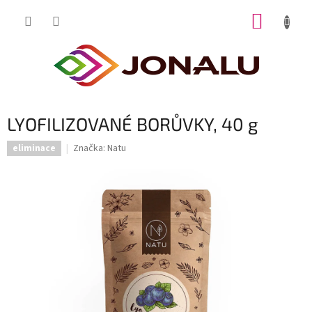
Přejít
NÁKUP
na
obsah
KOŠÍK
LYOFILIZOVANÉ BORŮVKY, 40 g
Značka:
Natu
eliminace