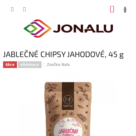
Přejít
NÁKUP
na
obsah
KOŠÍK
JABLEČNÉ CHIPSY JAHODOVÉ, 45 g
Značka:
Natu
Akce
eliminace