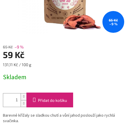
65 Kč
–9 %
65 Kč
–9 %
59 Kč
Měrná
131,11 Kč / 100 g
cena:
Skladem
Přidat do košíku
Barevné křížaly se sladkou chutí a vůní jahod poslouží jako rychlá
svačinka.