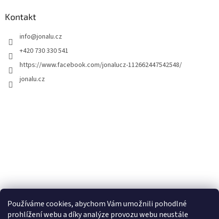
Kontakt
info
@
jonalu.cz
+420 730 330 541
https://www.facebook.com/jonalucz-112662447542548/
jonalu.cz
Používáme cookies, abychom Vám umožnili pohodlné
prohlížení webu a díky analýze provozu webu neustále