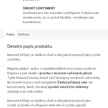
ŠIROKÝ SORTIMENT
Sortiment pro Vás neustále rozšiřujeme. Pokud u nás
nenaleznete, to co právě hledáte - neváhejte nás
kontaktovat.
Popis
Diskuze
Detailní popis produktu
Barevné křížaly se sladkou chutí a vůní jahod poslouží jako rychlá
svačinka.
Milujete jablka? Jedno z nejoblíbenějších ovocí jsme usušili do
křupava a pak obalili v
prachu z mrazem sušených jahod
.
Tyhle křupavé kousky hravě strčí do kapsy nezdravé cukrovinky.
Nic kromě ovoce v nich nenajdete!
Žádný přidaný cukr
ani
konzervanty. Navíc obsahují
vysoké množství vlákniny
.
Zamiluje si je celá rodina.
Barevné křížaly se sladkou chutí a vůní jahod poslouží jako
rychlá svačinka. Po křupavé dobrotě se rychle zapráší.