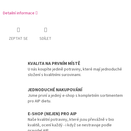
Detailní informace
ZEPTAT SE
SDÍLET
KVALITA NA PRVNÍM MÍSTĚ
U nás koupíte jedině potraviny, které mají jednoduché
složení s kvalitními surovinami.
JEDNODUCHÉ NAKUPOVÁNÍ
Jsme první a jediný e-shop s kompletním sortimentem
pro AIP dietu.
E-SHOP (NEJEN) PRO AIP
Naše kvalitní potraviny, které jsou převážně v bio
kvalitě, ocení každý - i když se nestravuje podle
pravidel AIP.