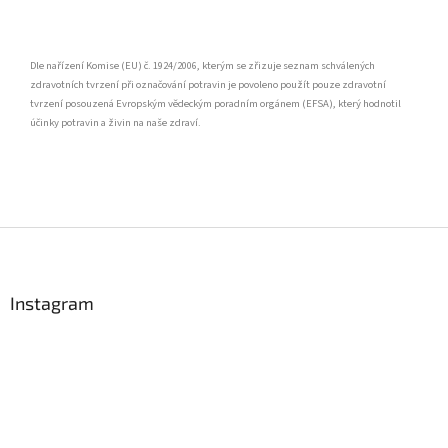
Dle nařízení Komise (EU) č. 1924/2006, kterým se zřizuje seznam schválených
zdravotních tvrzení při označování potravin je povoleno použít pouze zdravotní
tvrzení posouzená Evropským vědeckým poradním orgánem (EFSA), který hodnotil
účinky potravin a živin na naše zdraví.
Z
á
p
a
Instagram
t
í