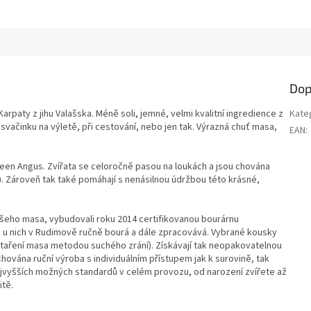
Dop
arpaty z jihu Valašska. Méně soli, jemné, velmi kvalitní ingredience z
Kate
 svačinku na výletě, při cestování, nebo jen tak. Výrazná chuť masa,
EAN
:
n Angus. Zvířata se celoročně pasou na loukách a jsou chována
e). Zároveň tak také pomáhají s nenásilnou údržbou této krásné,
 našeho masa, vybudovali roku 2014 certifikovanou bourárnu
 u nich v Rudimově ručně bourá a dále zpracovává. Vybrané kousky
taření masa metodou suchého zrání). Získávají tak neopakovatelnou
hována ruční výroba s individuálním přístupem jak k surovině, tak
jvyšších možných standardů v celém provozu, od narození zvířete až
itě.