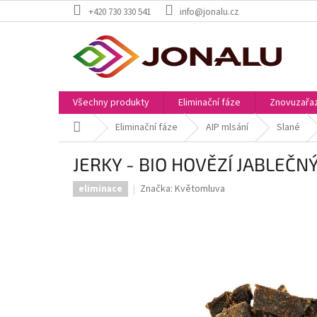
Přejít
+420 730 330 541
info@jonalu.cz
na
obsah
Všechny produkty
Eliminační fáze
Znovuzařaz
Domů
Eliminační fáze
AIP mlsání
Slané
JERKY - BIO HOVĚZÍ JABLEČNÝ
Značka:
Květomluva
eliminace