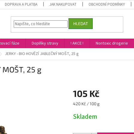
DOPRAVA A PLATBA
JAK NAKUPOVAT
OBCHODNÍ PODMÍNKY
HLEDAT
ovací fáze
Doplňky stravy
! AKCE !
Nontoxic drogerie
JERKY - BIO HOVĚZÍ JABLEČNÝ MOŠT, 25 g
 MOŠT, 25 g
105 Kč
Měrná
420 Kč / 100 g
cena:
Skladem