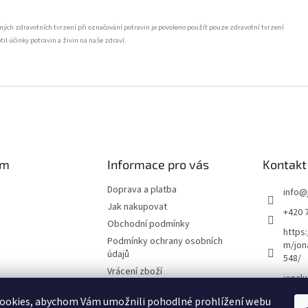
ných zdravotních tvrzení při označování potravin je povoleno použít pouze zdravotní tvrzení
 účinky potravin a živin na naše zdraví.
am
Informace pro vás
Kontakt
Doprava a platba
info
@
Jak nakupovat
+420 
Obchodní podmínky
https
Podmínky ochrany osobních
m/jon
údajů
548/
Vrácení zboží
jonalu
ookies, abychom Vám umožnili pohodlné prohlížení webu