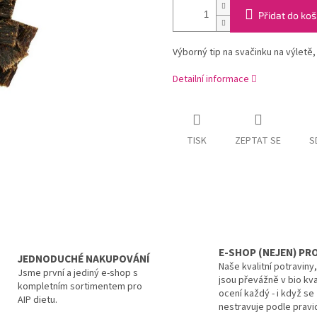
Přidat do koš
Výborný tip na svačinku na výletě, 
Detailní informace
TISK
ZEPTAT SE
S
E-SHOP (NEJEN) PRO
JEDNODUCHÉ NAKUPOVÁNÍ
Naše kvalitní potraviny
Jsme první a jediný e-shop s
jsou převážně v bio kva
kompletním sortimentem pro
ocení každý - i když se
AIP dietu.
nestravuje podle pravid