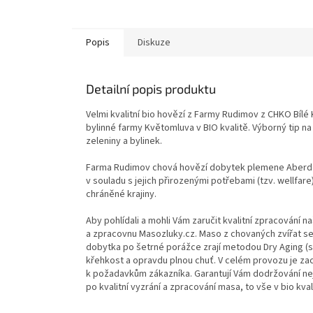
Popis
Diskuze
Detailní popis produktu
Velmi kvalitní bio hovězí z Farmy Rudimov z CHKO Bílé K
bylinné farmy Květomluva v BIO kvalitě. Výborný tip na
zeleniny a bylinek.
Farma Rudimov chová hovězí dobytek plemene Aberdee
v souladu s jejich přirozenými potřebami (tzv. wellfar
chráněné krajiny.
Aby pohlídali a mohli Vám zaručit kvalitní zpracování
a zpracovnu Masozluky.cz. Maso z chovaných zvířat se
dobytka po šetrné porážce zrají metodou Dry Aging (s
křehkost a opravdu plnou chuť. V celém provozu je zac
k požadavkům zákazníka. Garantují Vám dodržování ne
po kvalitní vyzrání a zpracování masa, to vše v bio kval