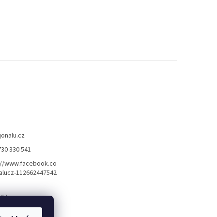
jonalu.cz
730 330 541
://www.facebook.co
alucz-112662447542
.cz