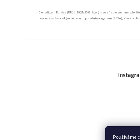
Dle nařízení Komise (EU) č. 1924/2006, kterým se zřizuje seznam schvále
posouzená Evropským vědeckým poradním orgánem (EFSA), který hodnotil
Z
á
p
a
t
Instagr
í
Používáme c