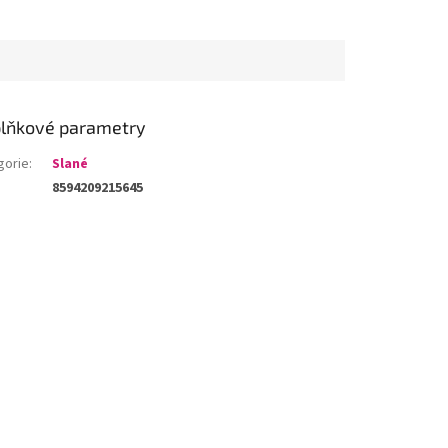
lňkové parametry
gorie
:
Slané
8594209215645