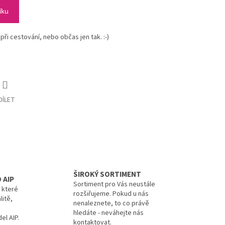
íku
při cestování, nebo občas jen tak. :-)
DÍLET
ŠIROKÝ SORTIMENT
 AIP
Sortiment pro Vás neustále
, které
rozšiřujeme. Pokud u nás
litě,
nenaleznete, to co právě
hledáte - neváhejte nás
el AIP.
kontaktovat.