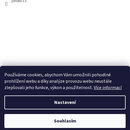
jonalu.cz
Používáme cookies, abychom Vám umožnili pohodlné
prohlížení webu a díky analýze provozu webu neustále
zlepšovali jeho funkce, výkon a použitelnost.
Více informací
Nastavení
Vytvořil Shoptet
Souhlasím
Copyright 2026
JONALU.CZ
. Všechna práva vyhrazena.