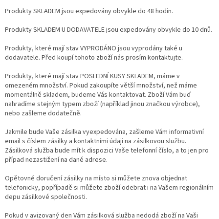
Produkty SKLADEM jsou expedovány obvykle do 48 hodin.
Produkty SKLADEM U DODAVATELE jsou expedovány obvykle do 10 dnů.
Produkty, které mají stav VYPRODÁNO jsou vyprodány také u
dodavatele. Před koupí tohoto zboží nás prosím kontaktujte.
Produkty, které mají stav POSLEDNÍ KUSY SKLADEM, máme v
omezeném množství. Pokud zakoupíte větší množství, než máme
momentálně skladem, budeme Vás kontaktovat. Zboží Vám buď
nahradíme stejným typem zboží (například jinou značkou výrobce),
nebo zašleme dodatečně.
Jakmile bude Vaše zásilka vyexpedována, zašleme Vám informativní
email s číslem zásilky a kontaktními údaji na zásilkovou službu.
Zásilková služba bude mít k dispozici Vaše telefonní číslo, a to jen pro
případ nezastižení na dané adrese.
Opětovné doručení zásilky na místo si můžete znova objednat
telefonicky, popřípadě si můžete zboží odebrat i na Vašem regionálním
depu zásilkové společnosti.
Pokud v avizovaný den Vám zásilková služba nedodá zboží na Vaši