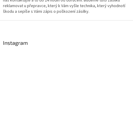
nás kontaktujte a to do 24 hodin od doručení. Budeme tuto zásilku
reklamovat u přepravce, který k Vám vyšle technika, který vyhodnotí
škodu a sepíše s Vámi zápis o poškození zásilky.
Z
á
p
a
Instagram
t
í