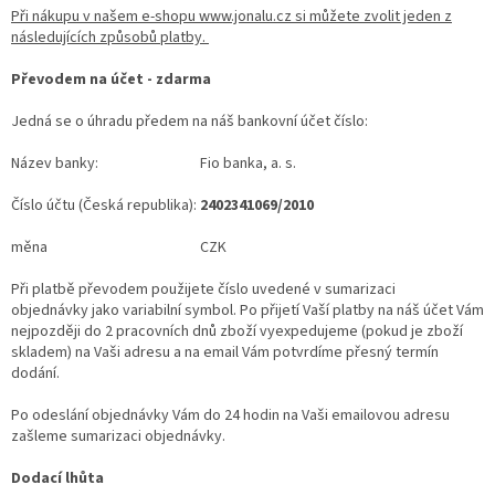
Při nákupu v našem e-shopu www.jonalu.cz si můžete zvolit jeden z
následujících způsobů platby.
Převodem na účet - zdarma
Jedná se o úhradu předem na náš bankovní účet číslo:
Název banky:
Fio banka, a. s.
Číslo účtu (Česká republika):
2402341069/2010
měna
CZK
Při platbě převodem použijete číslo uvedené v sumarizaci
objednávky jako variabilní symbol. Po přijetí Vaší platby na náš účet Vám
nejpozději do 2 pracovních dnů zboží vyexpedujeme (pokud je zboží
skladem) na Vaši adresu a na email Vám potvrdíme přesný termín
dodání.
Po odeslání objednávky Vám do 24 hodin na Vaši emailovou adresu
zašleme sumarizaci objednávky.
Dodací lhůta