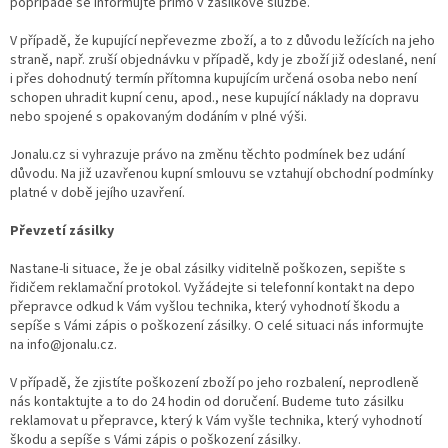
popřípadě se informujte přímo v zásilkové službě.
V případě, že kupující nepřevezme zboží, a to z důvodu ležících na jeho
straně, např. zruší objednávku v případě, kdy je zboží již odeslané, není
i přes dohodnutý termín přítomna kupujícím určená osoba nebo není
schopen uhradit kupní cenu, apod., nese kupující náklady na dopravu
nebo spojené s opakovaným dodáním v plné výši.
Jonalu.cz si vyhrazuje právo na změnu těchto podmínek bez udání
důvodu. Na již uzavřenou kupní smlouvu se vztahují obchodní podmínky
platné v době jejího uzavření.
Převzetí zásilky
Nastane-li situace, že je obal zásilky viditelně poškozen, sepište s
řidičem reklamační protokol. Vyžádejte si telefonní kontakt na depo
přepravce odkud k Vám vyšlou technika, který vyhodnotí škodu a
sepíše s Vámi zápis o poškození zásilky. O celé situaci nás informujte
na info@jonalu.cz.
V případě, že zjistíte poškození zboží po jeho rozbalení, neprodleně
nás kontaktujte a to do 24 hodin od doručení. Budeme tuto zásilku
reklamovat u přepravce, který k Vám vyšle technika, který vyhodnotí
škodu a sepíše s Vámi zápis o poškození zásilky.