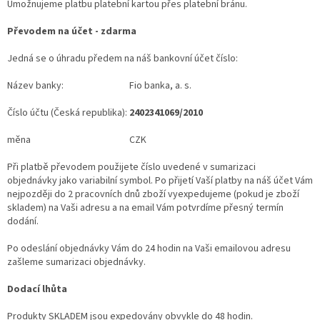
Umožnujeme platbu platební kartou přes platební bránu.
Převodem na účet - zdarma
Jedná se o úhradu předem na náš bankovní účet číslo:
Název banky:
Fio banka, a. s.
Číslo účtu (Česká republika):
2402341069/2010
měna
CZK
Při platbě převodem použijete číslo uvedené v sumarizaci
objednávky jako variabilní symbol. Po přijetí Vaší platby na náš účet Vám
nejpozději do 2 pracovních dnů zboží vyexpedujeme (pokud je zboží
skladem) na Vaši adresu a na email Vám potvrdíme přesný termín
dodání.
Po odeslání objednávky Vám do 24 hodin na Vaši emailovou adresu
zašleme sumarizaci objednávky.
Dodací lhůta
Produkty SKLADEM jsou expedovány obvykle do 48 hodin.