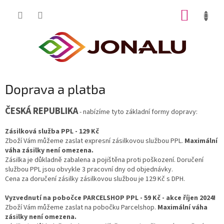
Přejít
NÁKUP
na
obsah
KOŠÍK
Doprava a platba
ČESKÁ REPUBLIKA
- nabízíme tyto základní formy dopravy:
Zásilková služba PPL - 129 Kč
Zboží Vám můžeme zaslat expresní zásilkovou službou PPL.
Maximální
váha zásilky není omezena.
Zásilka je důkladně zabalena a pojištěna proti poškození. Doručení
službou PPL jsou obvykle 3 pracovní dny od objednávky.
Cena za doručení zásilky zásilkovou službou je 129 Kč s DPH.
Vyzvednutí na pobočce PARCELSHOP PPL - 59 Kč - akce říjen 2024!
Zboží Vám můžeme zaslat na pobočku Parcelshop.
Maximální váha
zásilky není omezena.