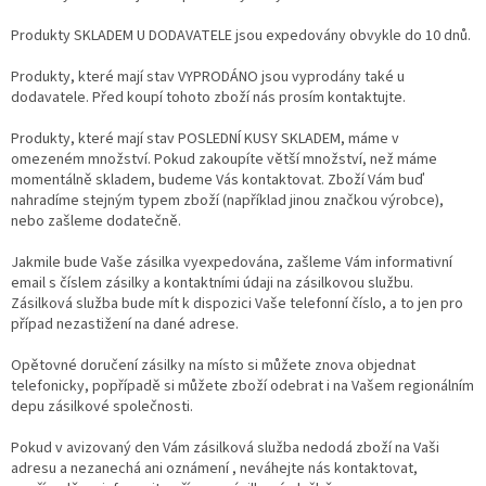
Produkty SKLADEM U DODAVATELE jsou expedovány obvykle do 10 dnů.
Produkty, které mají stav VYPRODÁNO jsou vyprodány také u
dodavatele. Před koupí tohoto zboží nás prosím kontaktujte.
Produkty, které mají stav POSLEDNÍ KUSY SKLADEM, máme v
omezeném množství. Pokud zakoupíte větší množství, než máme
momentálně skladem, budeme Vás kontaktovat. Zboží Vám buď
nahradíme stejným typem zboží (například jinou značkou výrobce),
nebo zašleme dodatečně.
Jakmile bude Vaše zásilka vyexpedována, zašleme Vám informativní
email s číslem zásilky a kontaktními údaji na zásilkovou službu.
Zásilková služba bude mít k dispozici Vaše telefonní číslo, a to jen pro
případ nezastižení na dané adrese.
Opětovné doručení zásilky na místo si můžete znova objednat
telefonicky, popřípadě si můžete zboží odebrat i na Vašem regionálním
depu zásilkové společnosti.
Pokud v avizovaný den Vám zásilková služba nedodá zboží na Vaši
adresu a nezanechá ani oznámení , neváhejte nás kontaktovat,