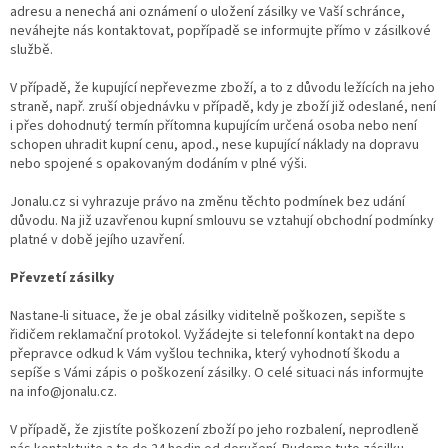
adresu a nenechá ani oznámení o uložení zásilky ve Vaší schránce,
neváhejte nás kontaktovat, popřípadě se informujte přímo v zásilkové
službě.
V případě, že kupující nepřevezme zboží, a to z důvodu ležících na jeho
straně, např. zruší objednávku v případě, kdy je zboží již odeslané, není
i přes dohodnutý termín přítomna kupujícím určená osoba nebo není
schopen uhradit kupní cenu, apod., nese kupující náklady na dopravu
nebo spojené s opakovaným dodáním v plné výši.
Jonalu.cz si vyhrazuje právo na změnu těchto podmínek bez udání
důvodu. Na již uzavřenou kupní smlouvu se vztahují obchodní podmínky
platné v době jejího uzavření.
Převzetí zásilky
Nastane-li situace, že je obal zásilky viditelně poškozen, sepište s
řidičem reklamační protokol. Vyžádejte si telefonní kontakt na depo
přepravce odkud k Vám vyšlou technika, který vyhodnotí škodu a
sepíše s Vámi zápis o poškození zásilky. O celé situaci nás informujte
na info@jonalu.cz.
V případě, že zjistíte poškození zboží po jeho rozbalení, neprodleně