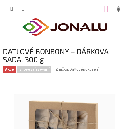
Přejít
NÁKUP
na
obsah
KOŠÍK
DATLOVÉ BONBÓNY – DÁRKOVÁ
SADA, 300 g
Značka:
Datlovépokušení
Akce
znovuzařazování