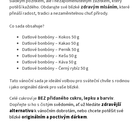
sladkým požitkem, ale i nezapomenutelným zážitkem, který
potěší každého. Obdarujte své blízké
zdravým mlsáním
, které
přináší radost, tradici a nezaměnitelnou chuť přírody.
Co sada obsahuje?
Datlové bonbóny – Kokos 50 g
Datlové bonbóny – Kakao 50 g
Datlové bonbóny – Perník 50 g
Datlové bonbóny – Kešu 50 g
Datlové bonbóny – Káva 50 g
Datlové bonbóny – Černý rybíz 50 g
Tato vánoční sada je ideální volbou pro sváteční chvíle s rodinou
i jako originální dárek pro vaše blízké.
Celé cukroví je
BEZ přidaného cukru, lepku a barviv
.
Dopřejte si ho s čistý
m svědomím, ať už hledáte
zdravější
alternativu
k vánočním dobrotám, nebo chcete potěšit své
blízké
originálním a poctivým dárkem
.