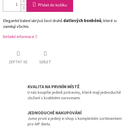
Přidat do košíku
Elegantní balení ukrývá šest druhů
datlových bonbónů
, které si
zamilují všichni.
Detailní informace
ZEPTAT SE
SDÍLET
KVALITA NA PRVNÍM MÍSTĚ
U nás koupíte jedině potraviny, které mají jednoduché
složení s kvalitními surovinami.
JEDNODUCHÉ NAKUPOVÁNÍ
Jsme první a jediný e-shop s kompletním sortimentem
pro AIP dietu.