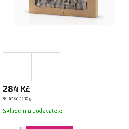
284 Kč
Měrná
94,67 Kč / 100 g
cena:
Skladem u dodavatele