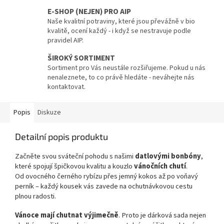
E-SHOP (NEJEN) PRO AIP
Naše kvalitní potraviny, které jsou převážně v bio
kvalitě, ocení každý - i když se nestravuje podle
pravidel AIP.
ŠIROKÝ SORTIMENT
Sortiment pro Vás neustále rozšiřujeme. Pokud u nás
nenaleznete, to co právě hledáte - neváhejte nás
kontaktovat.
Popis
Diskuze
Detailní popis produktu
Začněte svou sváteční pohodu s našimi
datlovými bonbóny
,
které spojují špičkovou kvalitu a kouzlo
vánočních chutí
.
Od ovocného černého rybízu
přes jemný kokos až po voňavý
perník – každý kousek vás zavede na ochutnávkovou cestu
plnou radosti.
Vánoce mají chutnat výjimečně
. Proto je dárková sada nejen