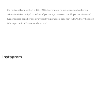
Dle nařízení Komise (EU) č. 1924/2006, kterým se zřizuje seznam schválených
zdravotních tvrzení při označování potravin je povoleno použít pouze zdravotní
tvrzení posouzená Evropským vědeckým poradním orgánem (EFSA), který hodnotil
účinky potravin a živin na naše zdraví.
Z
á
p
a
Instagram
t
í