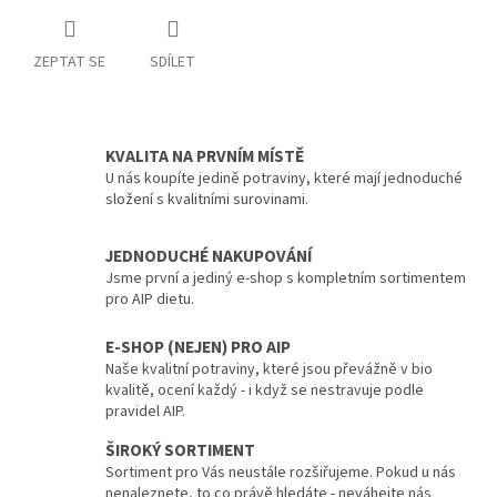
ZEPTAT SE
SDÍLET
KVALITA NA PRVNÍM MÍSTĚ
U nás koupíte jedině potraviny, které mají jednoduché
složení s kvalitními surovinami.
JEDNODUCHÉ NAKUPOVÁNÍ
Jsme první a jediný e-shop s kompletním sortimentem
pro AIP dietu.
E-SHOP (NEJEN) PRO AIP
Naše kvalitní potraviny, které jsou převážně v bio
kvalitě, ocení každý - i když se nestravuje podle
pravidel AIP.
ŠIROKÝ SORTIMENT
Sortiment pro Vás neustále rozšiřujeme. Pokud u nás
nenaleznete, to co právě hledáte - neváhejte nás