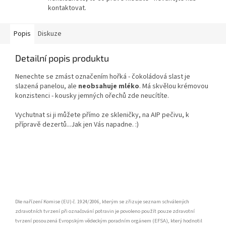
kontaktovat.
Popis
Diskuze
Detailní popis produktu
Nenechte se zmást označením hořká - čokoládová slast je
slazená panelou, ale
neobsahuje mléko
. Má skvělou krémovou
konzistenci - kousky jemných ořechů zde neucítíte.
Vychutnat si ji můžete přímo ze skleničky, na AIP pečivu, k
přípravě dezertů...Jak jen Vás napadne. :)
Dle nařízení Komise (EU) č. 1924/2006, kterým se zřizuje seznam schválených
zdravotních tvrzení při označování potravin je povoleno použít pouze zdravotní
tvrzení posouzená Evropským vědeckým poradním orgánem (EFSA), který hodnotil