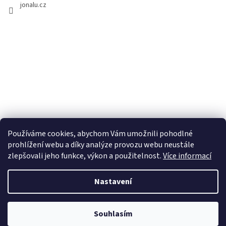
jonalu.cz
Používáme cookies, abychom Vám umožnili pohodlné
prohlížení webu a díky analýze provozu webu neustále
zlepšovali jeho funkce, výkon a použitelnost.
Více informací
Nastavení
Vytvořil Shoptet
Souhlasím
Copyright 2026
JONALU.CZ
. Všechna práva vyhrazena.