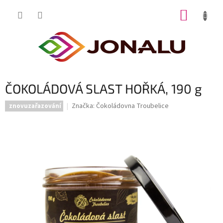
Přejít
NÁKUP
na
obsah
KOŠÍK
ČOKOLÁDOVÁ SLAST HOŘKÁ, 190 g
Značka:
Čokoládovna Troubelice
znovuzařazování