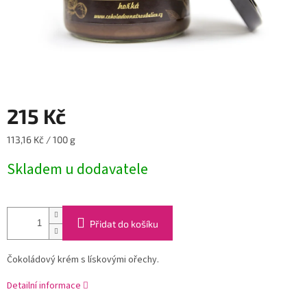
215 Kč
Měrná
113,16 Kč / 100 g
cena:
Skladem u dodavatele
Přidat do košíku
Čokoládový krém s lískovými ořechy.
Detailní informace