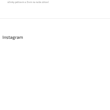
účinky potravin a živin na naše zdraví.
Z
á
p
a
Instagram
t
í