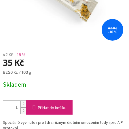
42 Kč
–16 %
42 Kč
–16 %
35 Kč
Měrná
87,50 Kč / 100 g
cena:
Skladem
Přidat do košíku
Speciálně vyvinuto i pro lidi s různým dietním omezením tedy i pro AIP
protokol.