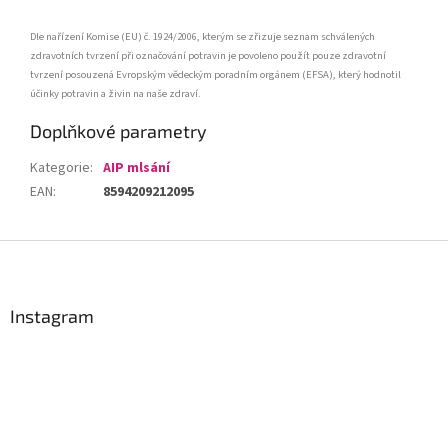
Dle nařízení Komise (EU) č. 1924/2006, kterým se zřizuje seznam schválených
zdravotních tvrzení při označování potravin je povoleno použít pouze zdravotní
tvrzení posouzená Evropským vědeckým poradním orgánem (EFSA), který hodnotil
účinky potravin a živin na naše zdraví.
Doplňkové parametry
Kategorie
:
AIP mlsání
EAN
:
8594209212095
Z
á
p
a
Instagram
t
í