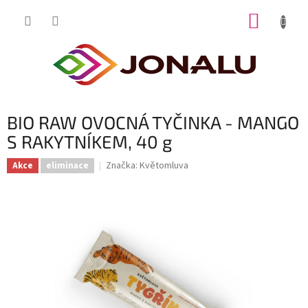
Přejít
NÁKUP
na
obsah
KOŠÍK
BIO RAW OVOCNÁ TYČINKA - MANGO
S RAKYTNÍKEM, 40 g
Značka:
Květomluva
Akce
eliminace