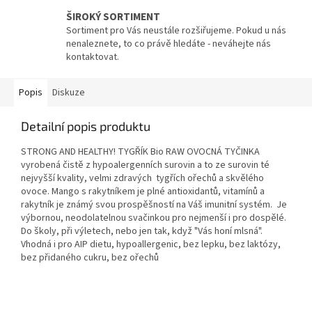
ŠIROKÝ SORTIMENT
Sortiment pro Vás neustále rozšiřujeme. Pokud u nás
nenaleznete, to co právě hledáte - neváhejte nás
kontaktovat.
Popis
Diskuze
Detailní popis produktu
STRONG AND HEALTHY! TYGŘÍK Bio RAW OVOCNÁ TYČINKA
vyrobená čistě z hypoalergenních surovin a to ze surovin té
nejvyšší kvality, velmi zdravých tygřích ořechů a skvělého
ovoce. Mango s rakytníkem je plné antioxidantů, vitamínů a
rakytník je známý svou prospěšností na Váš imunitní systém. Je
výbornou, neodolatelnou svačinkou pro nejmenší i pro dospělé.
Do školy, při výletech, nebo jen tak, když "Vás honí mlsná".
Vhodná i pro AIP dietu, hypoallergenic, bez lepku, bez laktózy,
bez přidaného cukru, bez ořechů