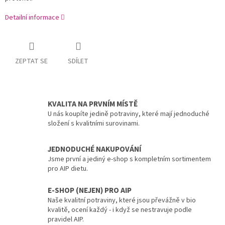
Detailní informace
ZEPTAT SE
SDÍLET
KVALITA NA PRVNÍM MÍSTĚ
U nás koupíte jedině potraviny, které mají jednoduché
složení s kvalitními surovinami.
JEDNODUCHÉ NAKUPOVÁNÍ
Jsme první a jediný e-shop s kompletním sortimentem
pro AIP dietu.
E-SHOP (NEJEN) PRO AIP
Naše kvalitní potraviny, které jsou převážně v bio
kvalitě, ocení každý - i když se nestravuje podle
pravidel AIP.