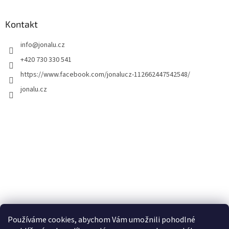
Kontakt
info
@
jonalu.cz
+420 730 330 541
https://www.facebook.com/jonalucz-112662447542548/
jonalu.cz
Používáme cookies, abychom Vám umožnili pohodlné