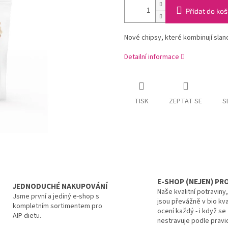
Přidat do koš
Nové chipsy, které kombinují slan
Detailní informace
TISK
ZEPTAT SE
S
E-SHOP (NEJEN) PRO
JEDNODUCHÉ NAKUPOVÁNÍ
Naše kvalitní potraviny
Jsme první a jediný e-shop s
jsou převážně v bio kva
kompletním sortimentem pro
ocení každý - i když se
AIP dietu.
nestravuje podle pravid