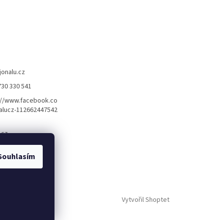
jonalu.cz
730 330 541
://www.facebook.co
alucz-112662447542
.cz
Souhlasím
Vytvořil Shoptet