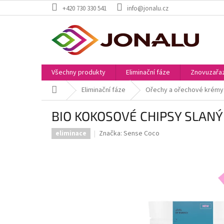
Přejít
+420 730 330 541
info@jonalu.cz
na
obsah
Všechny produkty
Eliminační fáze
Znovuzařaz
Domů
Eliminační fáze
Ořechy a ořechové krémy
BIO KOKOSOVÉ CHIPSY SLANÝ 
Značka:
Sense Coco
eliminace