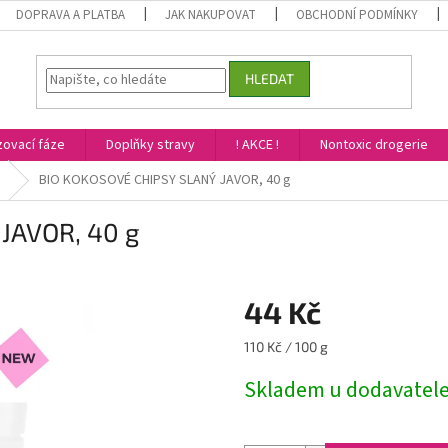
DOPRAVA A PLATBA
JAK NAKUPOVAT
OBCHODNÍ PODMÍNKY
HLEDAT
ovací fáze
Doplňky stravy
! AKCE !
Nontoxic drogerie
BIO KOKOSOVÉ CHIPSY SLANÝ JAVOR, 40 g
JAVOR, 40 g
44 Kč
Měrná
110 Kč / 100 g
cena:
Skladem u dodavatel