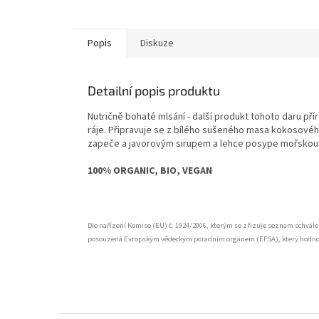
Popis
Diskuze
Detailní popis produktu
Nutričně bohaté mlsání - další produkt tohoto daru p
ráje. Připravuje se z bílého sušeného masa kokosovéh
zapeče a javorovým sirupem a lehce posype mořskou 
100% ORGANIC, BIO, VEGAN
Dle nařízení Komise (EU) č. 1924/2006, kterým se zřizuje seznam schvále
posouzená Evropským vědeckým poradním orgánem (EFSA), který hodnotil