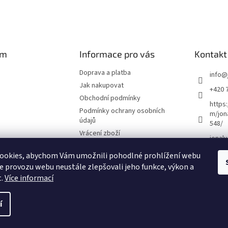
am
Informace pro vás
Kontakt
Doprava a platba
info
@
Jak nakupovat
+420 
Obchodní podmínky
https
Podmínky ochrany osobních
m/jon
údajů
548/
Vrácení zboží
jonalu
ookies, abychom Vám umožnili pohodlné prohlížení webu
ze provozu webu neustále zlepšovali jeho funkce, výkon a
vat na Instagramu
t.
Více informací
í