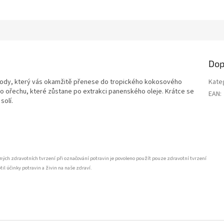
Dop
řírody, který vás okamžitě přenese do tropického kokosového
Kate
o ořechu, které zůstane po extrakci panenského oleje. Krátce se
EAN
:
solí.
ných zdravotních tvrzení při označování potravin je povoleno použít pouze zdravotní tvrzení
 účinky potravin a živin na naše zdraví.