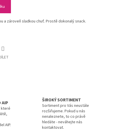
íku
ou a zároveň sladkou chuť. Prostě dokonalý snack.
DÍLET
ŠIROKÝ SORTIMENT
 AIP
Sortiment pro Vás neustále
, které
rozšiřujeme. Pokud u nás
litě,
nenaleznete, to co právě
hledáte - neváhejte nás
el AIP.
kontaktovat.