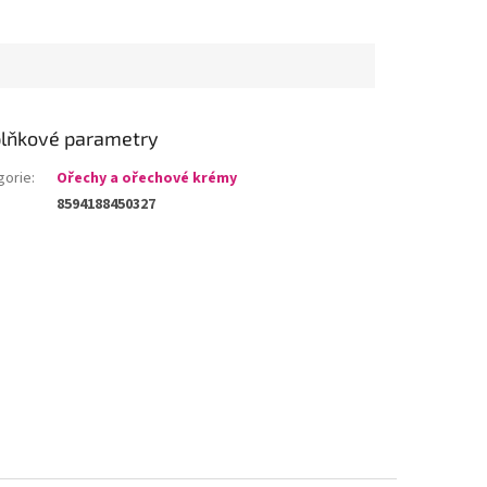
lňkové parametry
gorie
:
Ořechy a ořechové krémy
8594188450327