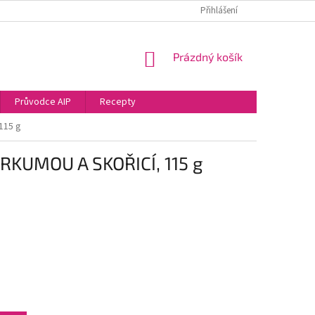
PODMÍNKY OCHRANY OSOBNÍCH ÚDAJŮ
VRÁCENÍ ZBOŽÍ
Přihlášení
NÁKUPNÍ
Prázdný košík
KOŠÍK
Průvodce AIP
Recepty
115 g
KUMOU A SKOŘICÍ, 115 g