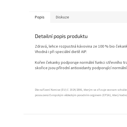
Popis
Diskuze
Detailní popis produktu
Zdravá, lehce rozpustná kávovina ze 100 % bio čeka
Vhodná i při speciální dietě AIP.
Kořen čekanky podporuje normální funkci střevního tra
skořice jsou přírodní antioxidanty podporující normální 
Dle nařízení Komise (EU) č. 1924/2006, kterým se zřizuje seznam schvále
posouzená Evropským vědeckým poradním orgánem (EFSA), který hodnotil
Z
á