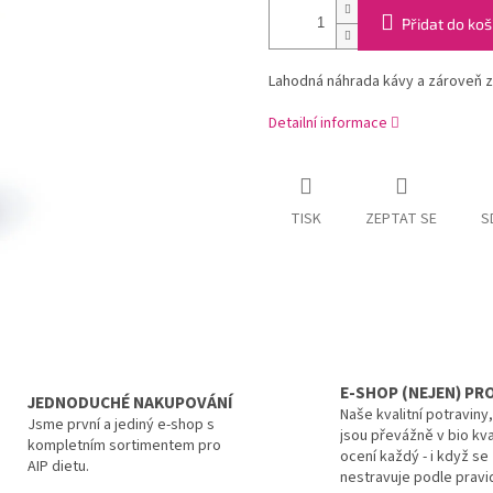
Přidat do koš
Lahodná náhrada kávy a zároveň zdr
Detailní informace
TISK
ZEPTAT SE
S
E-SHOP (NEJEN) PRO
JEDNODUCHÉ NAKUPOVÁNÍ
Naše kvalitní potraviny
Jsme první a jediný e-shop s
jsou převážně v bio kva
kompletním sortimentem pro
ocení každý - i když se
AIP dietu.
nestravuje podle pravid