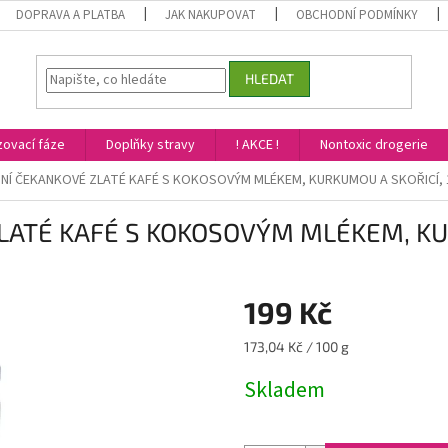
DOPRAVA A PLATBA
JAK NAKUPOVAT
OBCHODNÍ PODMÍNKY
HLEDAT
ovací fáze
Doplňky stravy
! AKCE !
Nontoxic drogerie
TNÍ ČEKANKOVÉ ZLATÉ KAFÉ S KOKOSOVÝM MLÉKEM, KURKUMOU A SKOŘICÍ, 
LATÉ KAFÉ S KOKOSOVÝM MLÉKEM, KUR
199 Kč
Měrná
173,04 Kč / 100 g
cena:
Skladem