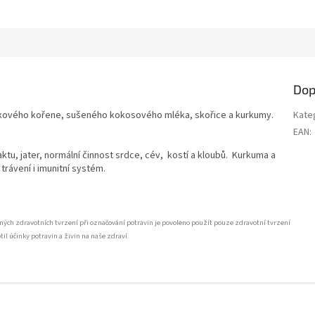
Dop
nkového kořene, sušeného kokosového mléka, skořice a kurkumy.
Kate
EAN
:
ktu, jater, normální činnost srdce, cév, kostí a kloubů. Kurkuma a
trávení i imunitní systém.
ných zdravotních tvrzení při označování potravin je povoleno použít pouze zdravotní tvrzení
 účinky potravin a živin na naše zdraví.