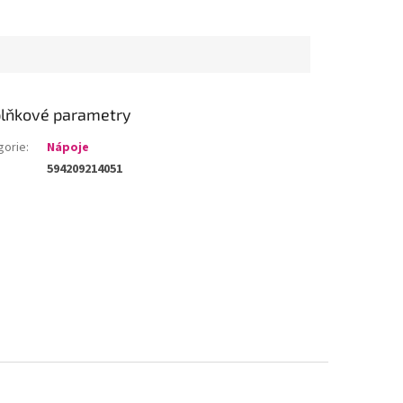
lňkové parametry
gorie
:
Nápoje
594209214051