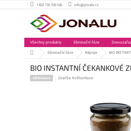
Přejít
+420 730 330 541
info@jonalu.cz
na
obsah
Všechny produkty
Eliminační fáze
Znovuzařaz
Domů
Eliminační fáze
Nápoje
BIO INSTAN
BIO INSTANTNÍ ČEKANKOVÉ Z
Značka:
Květomluva
eliminace