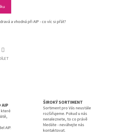
íku
avá a vhodná při AIP - co víc si přát?
DÍLET
ŠIROKÝ SORTIMENT
 AIP
Sortiment pro Vás neustále
, které
rozšiřujeme. Pokud u nás
litě,
nenaleznete, to co právě
hledáte - neváhejte nás
el AIP.
kontaktovat.