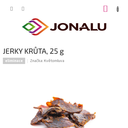
Přejít
NÁKUP
na
obsah
KOŠÍK
JERKY KRŮTA, 25 g
Značka:
Květomluva
eliminace