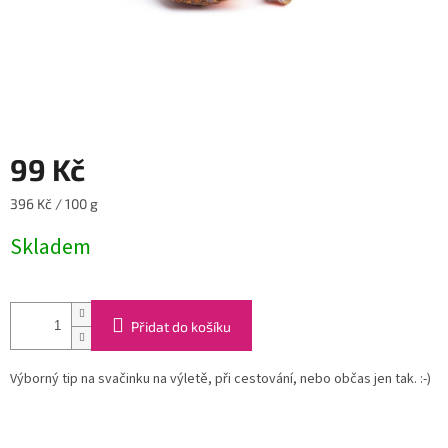
99 Kč
Měrná
396 Kč / 100 g
cena:
Skladem
Přidat do košíku
Výborný tip na svačinku na výletě, při cestování, nebo občas jen tak. :-)