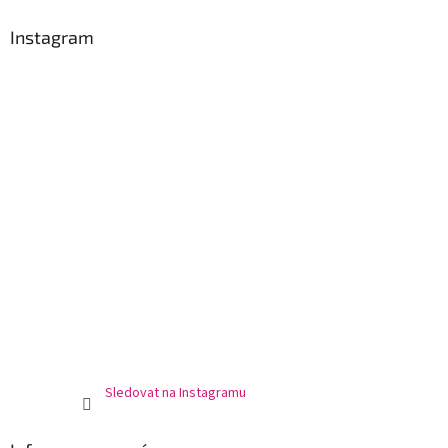
p
a
Instagram
t
í
Sledovat na Instagramu