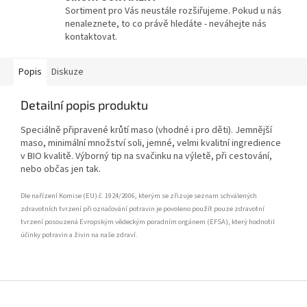
Sortiment pro Vás neustále rozšiřujeme. Pokud u nás
nenaleznete, to co právě hledáte - neváhejte nás
kontaktovat.
Popis
Diskuze
Detailní popis produktu
Speciálně připravené krůtí maso (vhodné i pro děti). Jemnější
maso, minimální množství soli, jemné, velmi kvalitní ingredience
v BIO kvalitě. Výborný tip na svačinku na výletě, při cestování,
nebo občas jen tak.
Dle nařízení Komise (EU) č. 1924/2006, kterým se zřizuje seznam schválených
zdravotních tvrzení při označování potravin je povoleno použít pouze zdravotní
tvrzení posouzená Evropským vědeckým poradním orgánem (EFSA), který hodnotil
účinky potravin a živin na naše zdraví.
Z
á