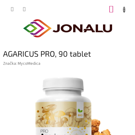
Přejít
NÁKUP
na
obsah
KOŠÍK
AGARICUS PRO, 90 tablet
Značka:
MycoMedica