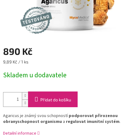
890 Kč
Měrná
9,89 Kč / 1 ks
cena:
Skladem u dodavatele
Přidat do košíku
Agaricus je známý svou schopností
podporovat přirozenou
obranyschopnost organismu
a
regulovat imunitní systém
.
Detailní informace