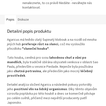
nenaleznete, to co právě hledáte - neváhejte nás
kontaktovat.
Popis
Diskuze
Detailní popis produktu
Agaricus má hnědo-zlatý šupinatý klobouk a na rozdíl od mnoha
jiných hub
preferuje růst na slunci
, což mu vysloužilo
přezdívku
"sluneční houba"
.
Tato houba, ceněná pro svou
lahodnou chuť a vůni po
mandlích
, byla tradičně sbírána obyvateli venkova v oblasti Sao
Paula, především u vesnice Piedade. Nejenže byla používána
jako
chutná potravina
, ale především jako mocný
léčebný
prostředek
.
Detailní analýza složení Agaricu a následné pokusy potvrdily
jeho
pozitivní vliv na lidský organismus
. Díky těmto objevům
vzrostla poptávka po této houbě a dnes se komerčně pěstuje
po celém světě, přičemž mezi největší producenty patří
Japonsko.