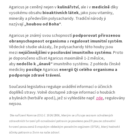
Agaricus je ceněný nejen v
kulinářství
, ale i v
medicíně
díky
vysokému obsahu
bioaktivních látek
, jako jsou vitamíny,
minerály a především polysacharidy. Tradiční národy ji
nazývají
„houbou od Boha“
.
Agaricus je známý svou schopností
podporovat přirozenou
obranyschopnost organismu
a
regulovat imunitní systém
.
Vědecké studie ukázaly, že polysacharidy této houby jsou
mezi
nejúčinnějšími v posilování imunitního systému
. Proto
je doporučeno užívat Agaricus maximálně 1-2 měsíce,
aby
nedošlo k „únavě“
imunitního systému. Z pohledu čínské
medicíny
posiluje
Agaricus
energii Qi celého organismu a
podporuje zdravé trávení.
Současná legislativa reguluje uvádění informací o účincích
doplňků stravy. Volně dostupné zdroje informací o houbách
a bylinách (herbáře apod.), jež si vyhledáte např.
zde
, regulovány
nejsou.
Dle nařízení Komise (EU) č. 1924/2006, kterým se zřizuje seznam schválených
zdravotních tvrzení při označování potravin je povoleno použít pouze zdravotní
tvrzení posouzená Evropským vědeckým poradním orgánem (EFSA), který hodnotil
účinky potravin a živin na naše zdraví.