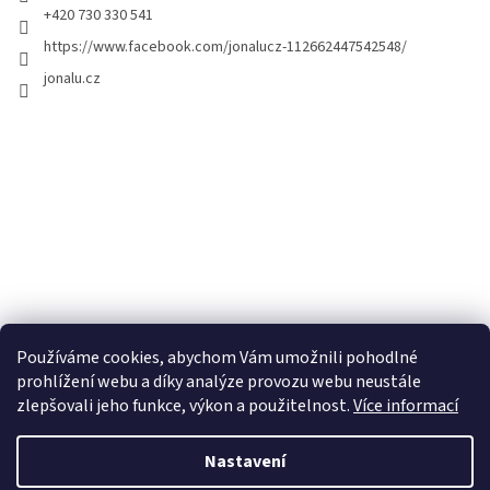
+420 730 330 541
https://www.facebook.com/jonalucz-112662447542548/
jonalu.cz
Používáme cookies, abychom Vám umožnili pohodlné
prohlížení webu a díky analýze provozu webu neustále
zlepšovali jeho funkce, výkon a použitelnost.
Více informací
Nastavení
Vytvořil Shoptet